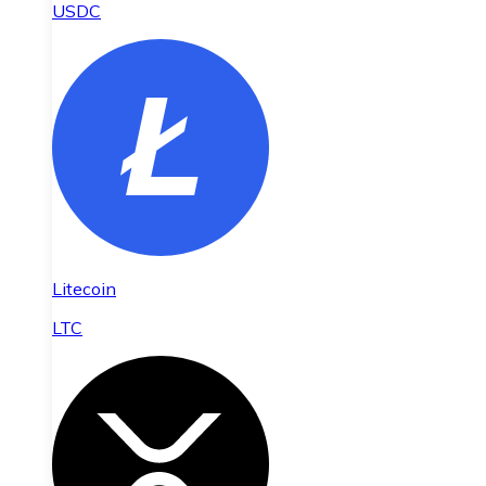
USDC
Litecoin
LTC