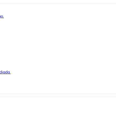
o.
diada.