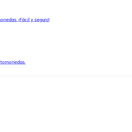
onedas. ¡Fácil y seguro!
iptomonedas.
o.