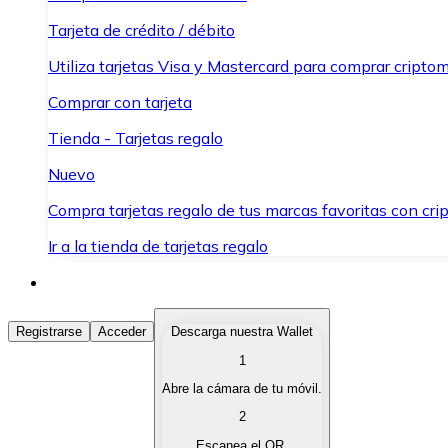
Tarjeta de crédito / débito
Utiliza tarjetas Visa y Mastercard para comprar criptom
Comprar con tarjeta
Tienda - Tarjetas regalo
Nuevo
Compra tarjetas regalo de tus marcas favoritas con cr
Ir a la tienda de tarjetas regalo
Comprar Criptomonedas
Registrarse
Acceder
Descarga nuestra Wallet
1
Compra criptomonedas con diferentes métodos de pag
Abre la cámara de tu móvil.
Vender Criptomonedas
2
Vende tus criptomonedas de forma rápida y segura.
Escanea el QR.