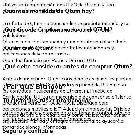
Utiliza una combinación de UTXO de Bitcoin y una
¿Cuántas monedas de Qtum hay?
máquina virtual EVM de Ethereum.
La oferta de Qtum no tiene un límite predeterminado, y se
¿Qué tipo de Criptomoneda es el QTUM?
emiten nuevas monedas como recompensa a los
validadores.
Qtum es una criptomoneda y una plataforma blockchain
¿Quién creó Qtum?
que permite la creación de contratos inteligentes y
aplicaciones descentralizadas.
Qtum fue fundado por Patrick Dai en 2016.
¿Qué debo considerar antes de comprar Qtum?
Antes de invertir en Qtum, considera los siguientes puntos:
¿Por qué Bitnovo?
Blockchain híbrida: Combina la seguridad de Bitcoin con
los contratos inteligentes de Ethereum. Prueba de
Participación: Utiliza un mecanismo de consenso eficiente
Tu custodias tus criptomonedas
energéticamente. Enfoque móvil: Diseñado para
aplicaciones móviles e IoT. Adopción empresarial: Dirigido
La forma segura y conveniente de tener el control total de
a casos de uso empresariales y comerciales. Entender su
tus fondos y proteger tus criptomonedas.
arquitectura híbrida y enfoque empresarial te ayudará a
tomar decisiones informadas.
Seguro y confiable