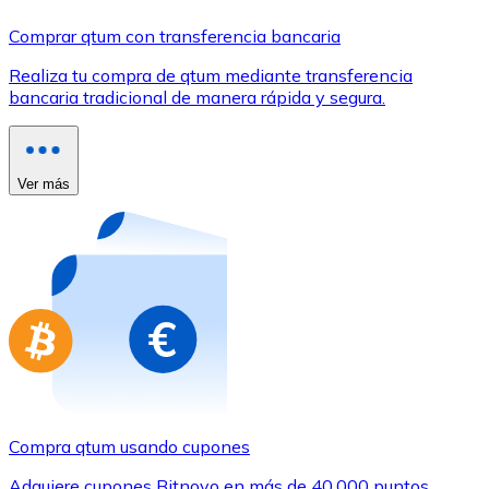
Comprar con Transferencia
Comprar qtum con transferencia bancaria
Tarjeta de crédito / débito
Realiza tu compra de qtum mediante transferencia
Utiliza tarjetas Visa y Mastercard para comprar criptom
bancaria tradicional de manera rápida y segura.
Comprar con tarjeta
Tienda - Tarjetas regalo
Ver más
Nuevo
Compra tarjetas regalo de tus marcas favoritas con cr
Ir a la tienda de tarjetas regalo
Compra qtum usando cupones
Adquiere cupones Bitnovo en más de 40.000 puntos