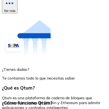
Ver más
¿Tienes dudas?
Te contamos todo lo que necesitas saber
¿Qué es Qtum?
Qtum es una plataforma de cadena de bloques que
¿Cómo funciona Qtum?
combina elementos de Bitcoin y Ethereum para admitir
aplicaciones y contratos inteligentes.