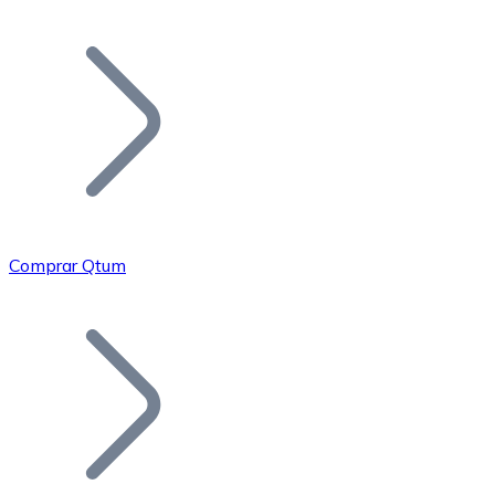
Listar Token
Añade tu proyecto a nuestro ecosistema.
Comprar Qtum
Bitcoin
BTC