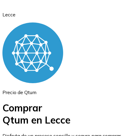
Lecce
Ethereum
ETH
Precio de Qtum
Comprar
Qtum en Lecce
USD Coin
Disfruta de un proceso sencillo y seguro para comprar,