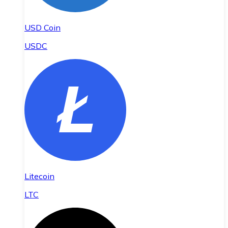
USD Coin
USDC
Litecoin
LTC