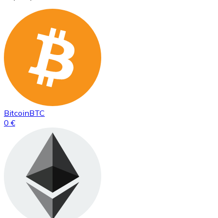
Bitcoin
BTC
0 €