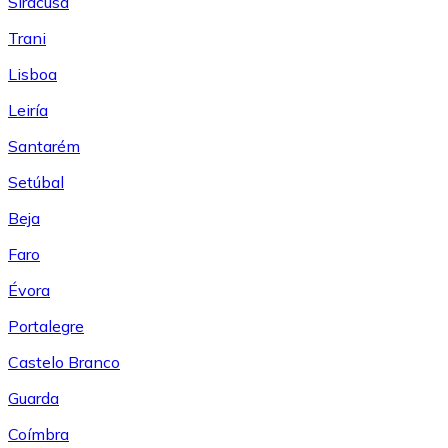
Siracusa
Trani
Lisboa
Leiría
Santarém
Setúbal
Beja
Faro
Évora
Portalegre
Castelo Branco
Guarda
Coímbra