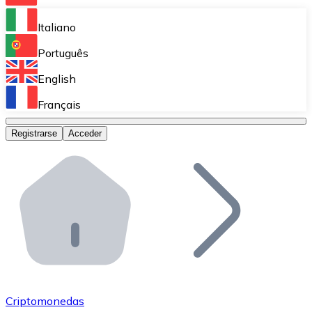
Bitnovo Ramp
Italiano
Integra nuestra solución en tu plataforma.
Português
Bitnovo Giftcards
English
Vende nuestras tarjetas regalo en tu negocio.
Français
Bitnovo OTC
Registrarse
Acceder
Realiza operaciones de gran volumen.
Bitnovo ATM
Integra un ATM Bitnovo en tu negocio y permite que t
Bitnovo API
Integra nuestra API en tu ecosistema.
Conviértete en Distribuidor
Únete a nuestra red de distribuidores.
Criptomonedas