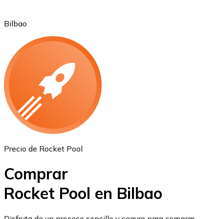
Bilbao
Ethereum
ETH
Precio de Rocket Pool
Comprar
Rocket Pool en Bilbao
USD Coin
Disfruta de un proceso sencillo y seguro para comprar,