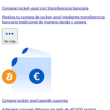
Comprar con Transferencia
Comprar rocket-pool con transferencia bancaria
Tarjeta de crédito / débito
Realiza tu compra de rocket-pool mediante transferencia
Utiliza tarjetas Visa y Mastercard para comprar criptom
bancaria tradicional de manera rápida y segura.
Comprar con tarjeta
Tienda - Tarjetas regalo
Ver más
Nuevo
Compra tarjetas regalo de tus marcas favoritas con cr
Ir a la tienda de tarjetas regalo
Compra rocket-pool usando cupones
Adquiere cupones Bitnovo en más de 40.000 puntos