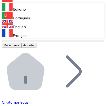
Bitnovo Ramp
Italiano
Integra nuestra solución en tu plataforma.
Português
Bitnovo Giftcards
English
Vende nuestras tarjetas regalo en tu negocio.
Français
Bitnovo OTC
Registrarse
Acceder
Realiza operaciones de gran volumen.
Bitnovo ATM
Integra un ATM Bitnovo en tu negocio y permite que t
Bitnovo API
Integra nuestra API en tu ecosistema.
Conviértete en Distribuidor
Únete a nuestra red de distribuidores.
Criptomonedas