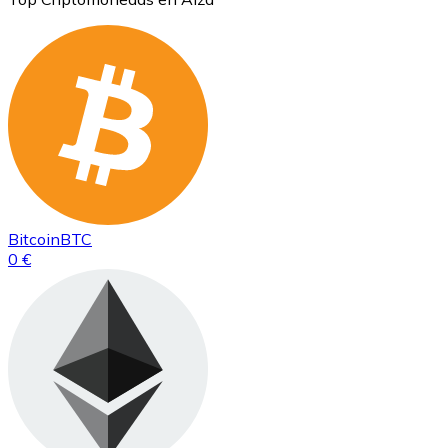
Bitcoin
BTC
0 €