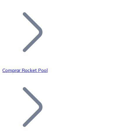
Listar Token
Añade tu proyecto a nuestro ecosistema.
Comprar Rocket Pool
Bitcoin
BTC