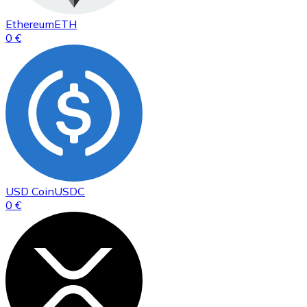
Ethereum
ETH
0 €
USD Coin
USDC
0 €