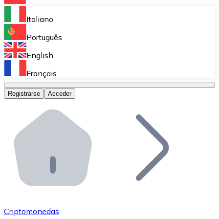
Bitnovo Ramp
Italiano
Integra nuestra solución en tu plataforma.
Português
Bitnovo Giftcards
English
Vende nuestras tarjetas regalo en tu negocio.
Français
Bitnovo OTC
Registrarse
Acceder
Realiza operaciones de gran volumen.
Bitnovo ATM
Integra un ATM Bitnovo en tu negocio y permite que t
Bitnovo API
Integra nuestra API en tu ecosistema.
Conviértete en Distribuidor
Únete a nuestra red de distribuidores.
Criptomonedas