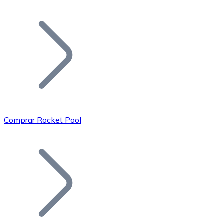
Listar Token
Añade tu proyecto a nuestro ecosistema.
Comprar Rocket Pool
Bitcoin
BTC