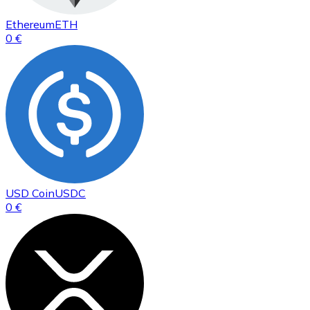
Ethereum
ETH
0 €
USD Coin
USDC
0 €