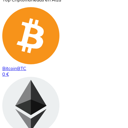
Bitcoin
BTC
0 €