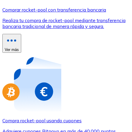
Comprar con Transferencia
Comprar rocket-pool con transferencia bancaria
Tarjeta de crédito / débito
Realiza tu compra de rocket-pool mediante transferencia
Utiliza tarjetas Visa y Mastercard para comprar criptom
bancaria tradicional de manera rápida y segura.
Comprar con tarjeta
Tienda - Tarjetas regalo
Ver más
Nuevo
Compra tarjetas regalo de tus marcas favoritas con cr
Ir a la tienda de tarjetas regalo
Compra rocket-pool usando cupones
Adquiere cupones Bitnovo en más de 40.000 puntos