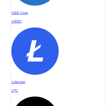
USD Coin
USDC
Litecoin
LTC