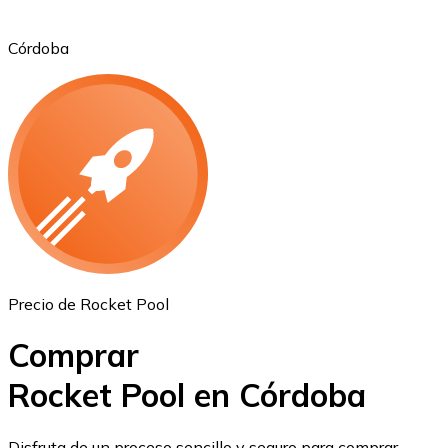
Córdoba
Ethereum
ETH
Precio de Rocket Pool
Comprar
Rocket Pool en Córdoba
USD Coin
Disfruta de un proceso sencillo y seguro para comprar,