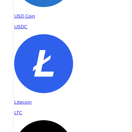
USD Coin
USDC
Litecoin
LTC