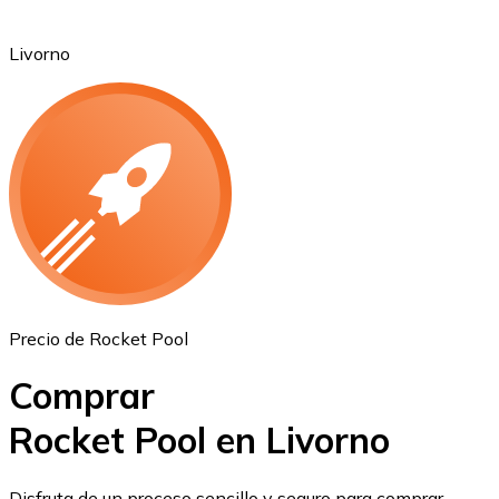
Livorno
Ethereum
ETH
Precio de Rocket Pool
Comprar
Rocket Pool en Livorno
USD Coin
Disfruta de un proceso sencillo y seguro para comprar,