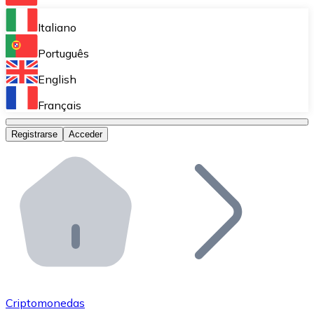
Bitnovo Ramp
Italiano
Integra nuestra solución en tu plataforma.
Português
Bitnovo Giftcards
English
Vende nuestras tarjetas regalo en tu negocio.
Français
Bitnovo OTC
Registrarse
Acceder
Realiza operaciones de gran volumen.
Bitnovo ATM
Integra un ATM Bitnovo en tu negocio y permite que t
Bitnovo API
Integra nuestra API en tu ecosistema.
Conviértete en Distribuidor
Únete a nuestra red de distribuidores.
Criptomonedas