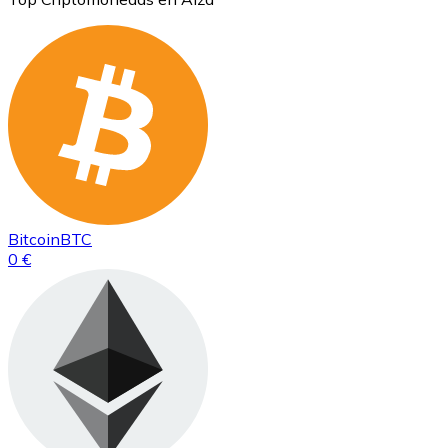
Bitcoin
BTC
0 €