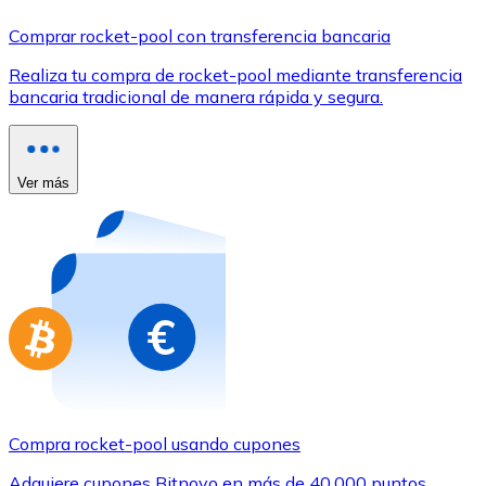
Comprar con Transferencia
Comprar rocket-pool con transferencia bancaria
Tarjeta de crédito / débito
Realiza tu compra de rocket-pool mediante transferencia
Utiliza tarjetas Visa y Mastercard para comprar criptom
bancaria tradicional de manera rápida y segura.
Comprar con tarjeta
Tienda - Tarjetas regalo
Ver más
Nuevo
Compra tarjetas regalo de tus marcas favoritas con cr
Ir a la tienda de tarjetas regalo
Compra rocket-pool usando cupones
Adquiere cupones Bitnovo en más de 40.000 puntos