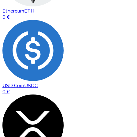
Ethereum
ETH
0 €
USD Coin
USDC
0 €