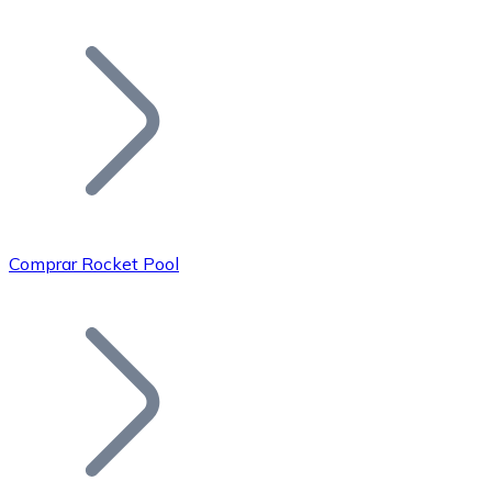
Listar Token
Añade tu proyecto a nuestro ecosistema.
Comprar Rocket Pool
Bitcoin
BTC