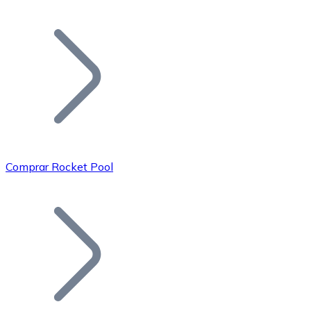
Listar Token
Añade tu proyecto a nuestro ecosistema.
Comprar Rocket Pool
Bitcoin
BTC