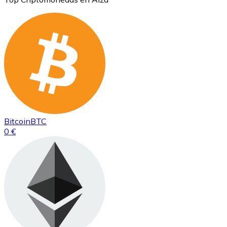
Bitcoin
BTC
0 €