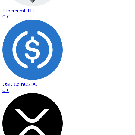
Ethereum
ETH
0 €
USD Coin
USDC
0 €