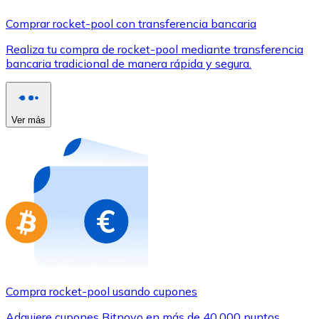
Comprar con Transferencia
Comprar rocket-pool con transferencia bancaria
Tarjeta de crédito / débito
Realiza tu compra de rocket-pool mediante transferencia
Utiliza tarjetas Visa y Mastercard para comprar criptom
bancaria tradicional de manera rápida y segura.
Comprar con tarjeta
Tienda - Tarjetas regalo
Ver más
Nuevo
Compra tarjetas regalo de tus marcas favoritas con cr
Ir a la tienda de tarjetas regalo
Compra rocket-pool usando cupones
Adquiere cupones Bitnovo en más de 40.000 puntos