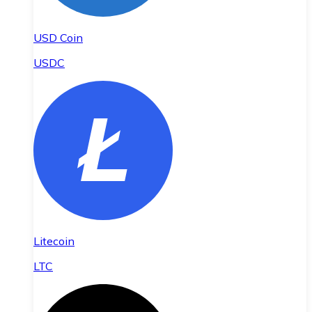
USD Coin
USDC
Litecoin
LTC