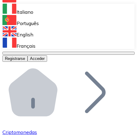
Bitnovo Ramp
Italiano
Integra nuestra solución en tu plataforma.
Português
Bitnovo Giftcards
English
Vende nuestras tarjetas regalo en tu negocio.
Français
Bitnovo OTC
Registrarse
Acceder
Realiza operaciones de gran volumen.
Bitnovo ATM
Integra un ATM Bitnovo en tu negocio y permite que t
Bitnovo API
Integra nuestra API en tu ecosistema.
Conviértete en Distribuidor
Únete a nuestra red de distribuidores.
Criptomonedas