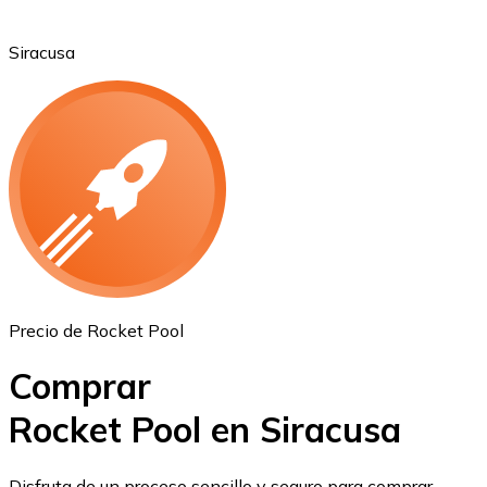
Siracusa
Ethereum
ETH
Precio de Rocket Pool
Comprar
Rocket Pool en Siracusa
USD Coin
Disfruta de un proceso sencillo y seguro para comprar,