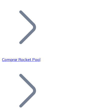
Listar Token
Añade tu proyecto a nuestro ecosistema.
Comprar Rocket Pool
Bitcoin
BTC