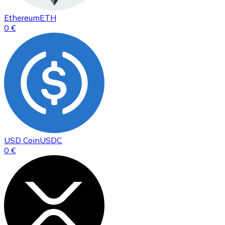
Ethereum
ETH
0 €
USD Coin
USDC
0 €