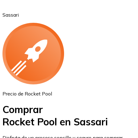
Sassari
Ethereum
ETH
Precio de Rocket Pool
Comprar
Rocket Pool en Sassari
USD Coin
Disfruta de un proceso sencillo y seguro para comprar,