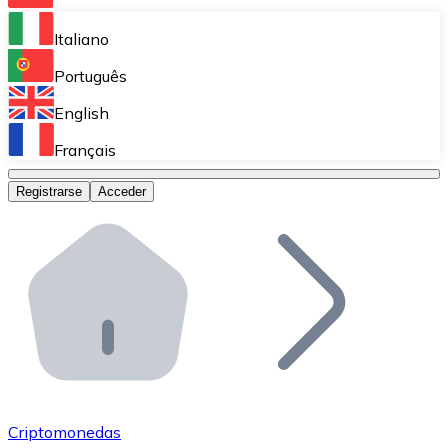
Bitnovo Ramp
Italiano
Integra nuestra solución en tu plataforma.
Português
Bitnovo Giftcards
English
Vende nuestras tarjetas regalo en tu negocio.
Français
Bitnovo OTC
Registrarse
Acceder
Realiza operaciones de gran volumen.
Bitnovo ATM
Integra un ATM Bitnovo en tu negocio y permite que t
Bitnovo API
Integra nuestra API en tu ecosistema.
Conviértete en Distribuidor
Únete a nuestra red de distribuidores.
Criptomonedas