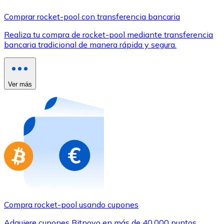
Comprar con Transferencia
Comprar rocket-pool con transferencia bancaria
Tarjeta de crédito / débito
Realiza tu compra de rocket-pool mediante transferencia
Utiliza tarjetas Visa y Mastercard para comprar criptom
bancaria tradicional de manera rápida y segura.
Comprar con tarjeta
Tienda - Tarjetas regalo
Ver más
Nuevo
Compra tarjetas regalo de tus marcas favoritas con cr
Ir a la tienda de tarjetas regalo
Compra rocket-pool usando cupones
Adquiere cupones Bitnovo en más de 40.000 puntos