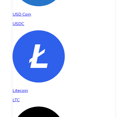
USD Coin
USDC
Litecoin
LTC