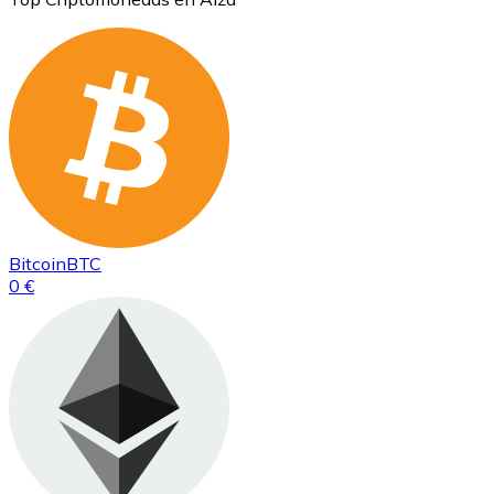
Bitcoin
BTC
0 €