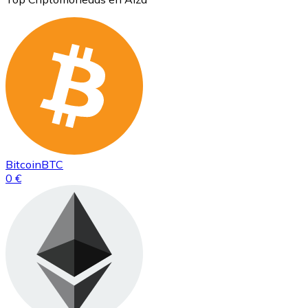
Bitcoin
BTC
0 €