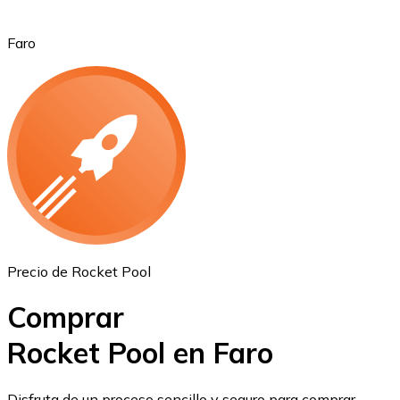
Faro
Ethereum
ETH
Precio de Rocket Pool
Comprar
Rocket Pool en Faro
USD Coin
Disfruta de un proceso sencillo y seguro para comprar,