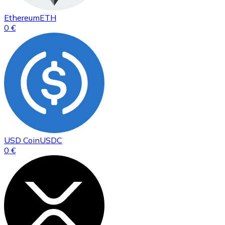
Ethereum
ETH
0 €
USD Coin
USDC
0 €