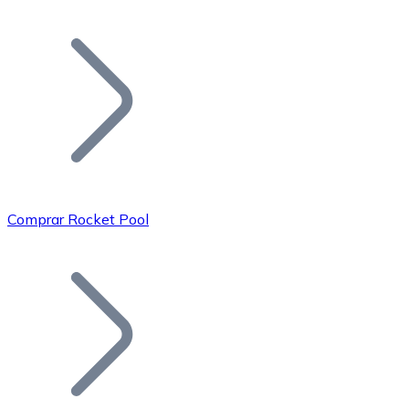
Listar Token
Añade tu proyecto a nuestro ecosistema.
Comprar Rocket Pool
Bitcoin
BTC