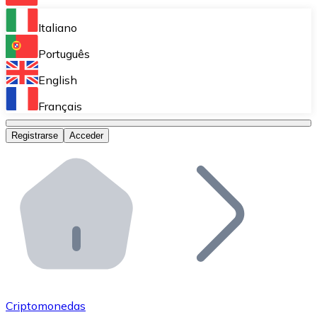
Bitnovo Ramp
Italiano
Integra nuestra solución en tu plataforma.
Português
Bitnovo Giftcards
English
Vende nuestras tarjetas regalo en tu negocio.
Français
Bitnovo OTC
Registrarse
Acceder
Realiza operaciones de gran volumen.
Bitnovo ATM
Integra un ATM Bitnovo en tu negocio y permite que t
Bitnovo API
Integra nuestra API en tu ecosistema.
Conviértete en Distribuidor
Únete a nuestra red de distribuidores.
Criptomonedas