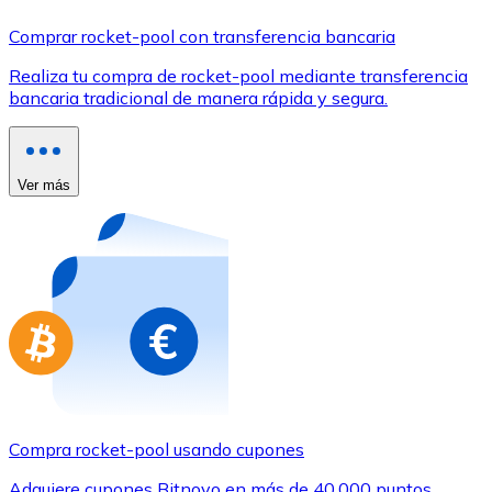
Comprar con Transferencia
Comprar rocket-pool con transferencia bancaria
Tarjeta de crédito / débito
Realiza tu compra de rocket-pool mediante transferencia
Utiliza tarjetas Visa y Mastercard para comprar criptom
bancaria tradicional de manera rápida y segura.
Comprar con tarjeta
Tienda - Tarjetas regalo
Ver más
Nuevo
Compra tarjetas regalo de tus marcas favoritas con cr
Ir a la tienda de tarjetas regalo
Compra rocket-pool usando cupones
Adquiere cupones Bitnovo en más de 40.000 puntos