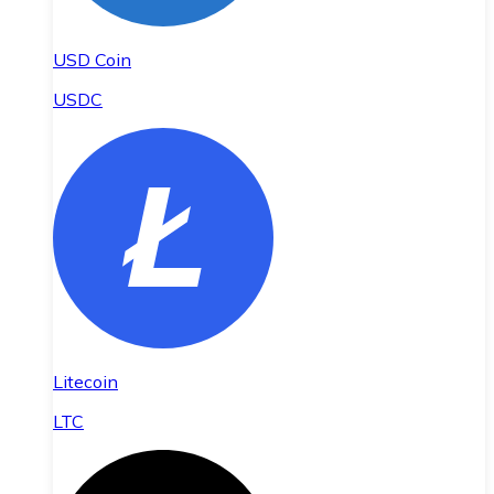
USD Coin
USDC
Litecoin
LTC