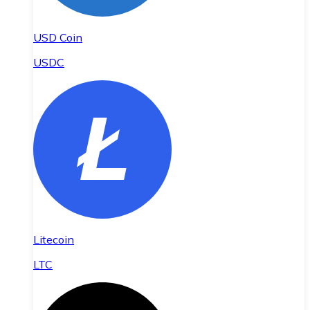
USD Coin
USDC
Litecoin
LTC