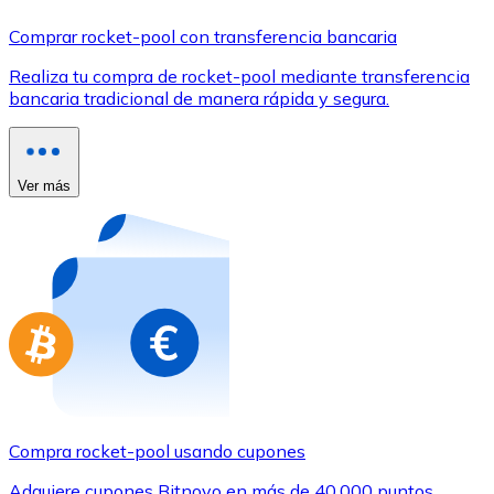
Comprar con Transferencia
Comprar rocket-pool con transferencia bancaria
Tarjeta de crédito / débito
Realiza tu compra de rocket-pool mediante transferencia
Utiliza tarjetas Visa y Mastercard para comprar criptom
bancaria tradicional de manera rápida y segura.
Comprar con tarjeta
Tienda - Tarjetas regalo
Ver más
Nuevo
Compra tarjetas regalo de tus marcas favoritas con cr
Ir a la tienda de tarjetas regalo
Compra rocket-pool usando cupones
Adquiere cupones Bitnovo en más de 40.000 puntos