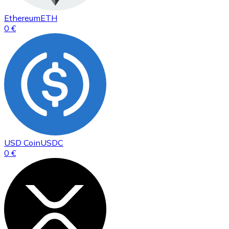
Ethereum
ETH
0 €
USD Coin
USDC
0 €