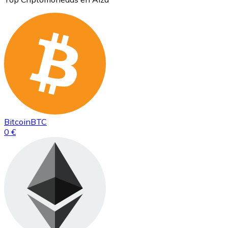
Bitcoin
BTC
0 €