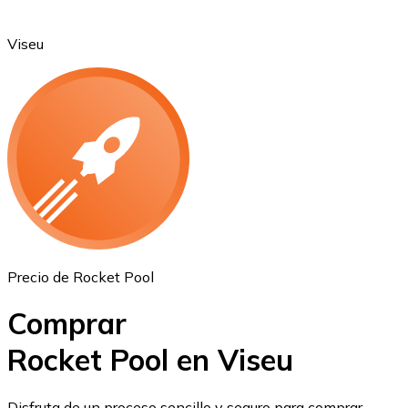
Viseu
Ethereum
ETH
Precio de Rocket Pool
Comprar
Rocket Pool en Viseu
USD Coin
Disfruta de un proceso sencillo y seguro para comprar,