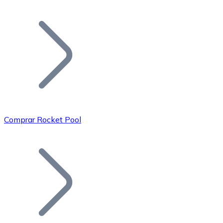
Listar Token
Añade tu proyecto a nuestro ecosistema.
Comprar Rocket Pool
Bitcoin
BTC