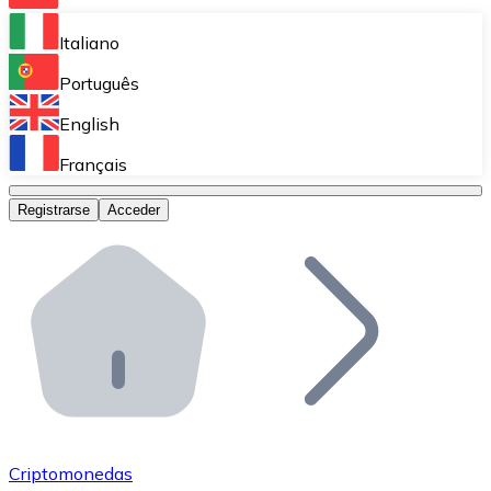
Bitnovo Ramp
Italiano
Integra nuestra solución en tu plataforma.
Português
Bitnovo Giftcards
English
Vende nuestras tarjetas regalo en tu negocio.
Français
Bitnovo OTC
Registrarse
Acceder
Realiza operaciones de gran volumen.
Bitnovo ATM
Integra un ATM Bitnovo en tu negocio y permite que t
Bitnovo API
Integra nuestra API en tu ecosistema.
Conviértete en Distribuidor
Únete a nuestra red de distribuidores.
Criptomonedas