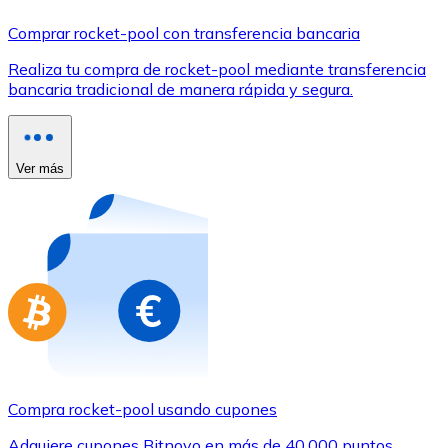
Comprar con Transferencia
Comprar rocket-pool con transferencia bancaria
Tarjeta de crédito / débito
Realiza tu compra de rocket-pool mediante transferencia
Utiliza tarjetas Visa y Mastercard para comprar criptom
bancaria tradicional de manera rápida y segura.
Comprar con tarjeta
Tienda - Tarjetas regalo
Ver más
Nuevo
Compra tarjetas regalo de tus marcas favoritas con cr
Ir a la tienda de tarjetas regalo
Compra rocket-pool usando cupones
Adquiere cupones Bitnovo en más de 40.000 puntos