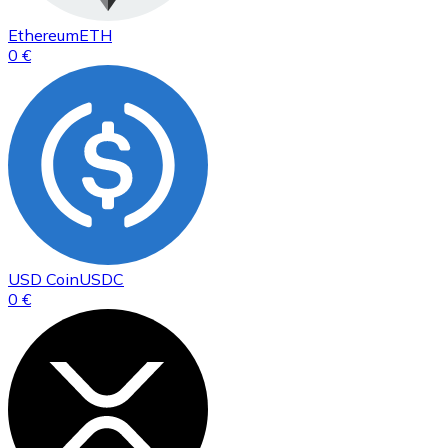
Ethereum
ETH
0 €
USD Coin
USDC
0 €