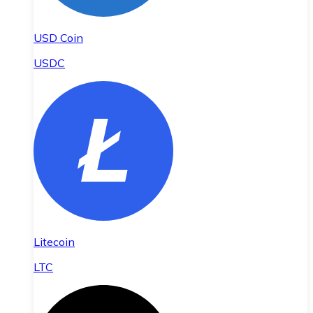
USD Coin
USDC
Litecoin
LTC