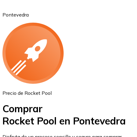
Pontevedra
Ethereum
ETH
Precio de Rocket Pool
Comprar
Rocket Pool en Pontevedra
USD Coin
Disfruta de un proceso sencillo y seguro para comprar,