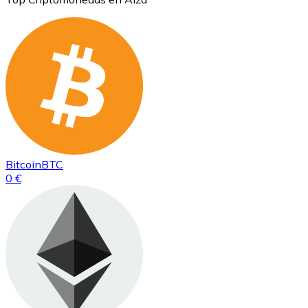
Bitcoin
BTC
0 €