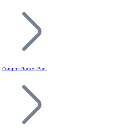
Listar Token
Añade tu proyecto a nuestro ecosistema.
Comprar Rocket Pool
Bitcoin
BTC