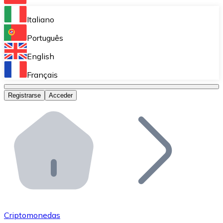
Bitnovo Ramp
Italiano
Integra nuestra solución en tu plataforma.
Português
Bitnovo Giftcards
English
Vende nuestras tarjetas regalo en tu negocio.
Français
Bitnovo OTC
Registrarse
Acceder
Realiza operaciones de gran volumen.
Bitnovo ATM
Integra un ATM Bitnovo en tu negocio y permite que t
Bitnovo API
Integra nuestra API en tu ecosistema.
Conviértete en Distribuidor
Únete a nuestra red de distribuidores.
Criptomonedas