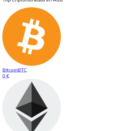
Bitcoin
BTC
0 €