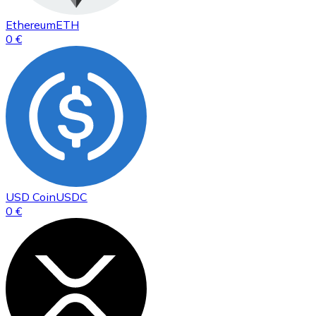
Ethereum
ETH
0 €
USD Coin
USDC
0 €