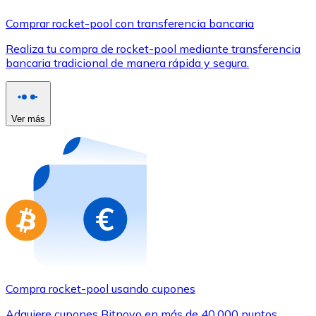
Comprar con Transferencia
Comprar rocket-pool con transferencia bancaria
Tarjeta de crédito / débito
Realiza tu compra de rocket-pool mediante transferencia
Utiliza tarjetas Visa y Mastercard para comprar criptom
bancaria tradicional de manera rápida y segura.
Comprar con tarjeta
Tienda - Tarjetas regalo
Ver más
Nuevo
Compra tarjetas regalo de tus marcas favoritas con cr
Ir a la tienda de tarjetas regalo
Compra rocket-pool usando cupones
Adquiere cupones Bitnovo en más de 40.000 puntos