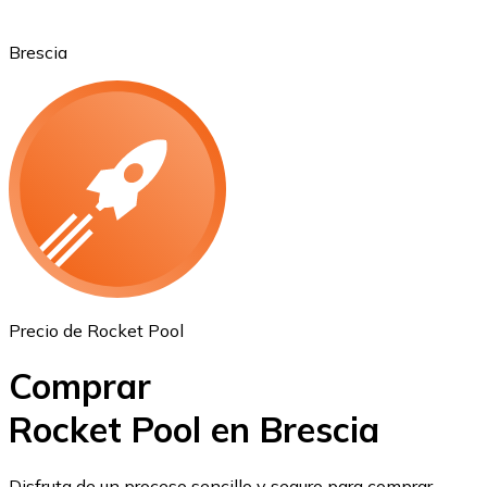
Brescia
Ethereum
ETH
Precio de Rocket Pool
Comprar
Rocket Pool en Brescia
USD Coin
Disfruta de un proceso sencillo y seguro para comprar,