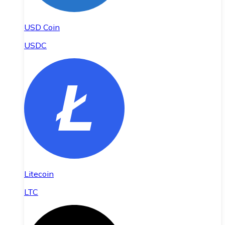
USD Coin
USDC
Litecoin
LTC