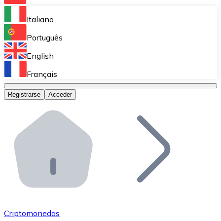
Bitnovo Ramp
Italiano
Integra nuestra solución en tu plataforma.
Português
Bitnovo Giftcards
English
Vende nuestras tarjetas regalo en tu negocio.
Français
Bitnovo OTC
Registrarse
Acceder
Realiza operaciones de gran volumen.
Bitnovo ATM
Integra un ATM Bitnovo en tu negocio y permite que t
Bitnovo API
Integra nuestra API en tu ecosistema.
Conviértete en Distribuidor
Únete a nuestra red de distribuidores.
Criptomonedas