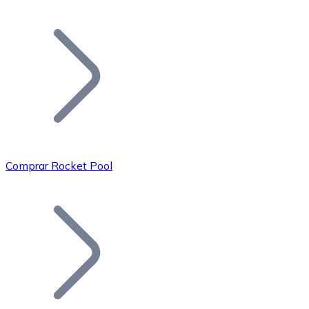
Listar Token
Añade tu proyecto a nuestro ecosistema.
Comprar Rocket Pool
Bitcoin
BTC