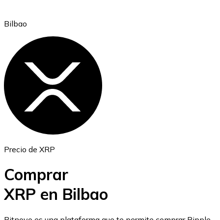
Bilbao
Ethereum
ETH
Precio de XRP
Comprar
XRP en Bilbao
USD Coin
Bitnovo es una plataforma que te permite comprar Ripple