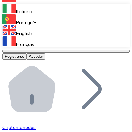
Bitnovo Ramp
Italiano
Integra nuestra solución en tu plataforma.
Português
Bitnovo Giftcards
English
Vende nuestras tarjetas regalo en tu negocio.
Français
Bitnovo OTC
Registrarse
Acceder
Realiza operaciones de gran volumen.
Bitnovo ATM
Integra un ATM Bitnovo en tu negocio y permite que t
Bitnovo API
Integra nuestra API en tu ecosistema.
Conviértete en Distribuidor
Únete a nuestra red de distribuidores.
Criptomonedas