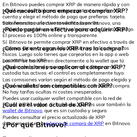
En Bitnovo puedes comprar XRP de manera rápida y con
¿Qué necesito para empezar a comprar XRP?
total seguridad. Solo necesitas registrarte, verificar tu
cuenta y elegir el método de pago que prefieras: tarjeta,
transferencia o efectivo mediante cupones.
Solo necesitas una cuenta verificada en Bitnovo, una
¿Puedo pagar en efectivo para adquirir XRP?
wallet compatible con XRP y seleccionar tu forma de pago.
El proceso es 100% online y transparente.
Sí. Bitnovo te permite comprar XRP en efectivo a través de
¿Cómo se entregan los XRP tras la compra?
cupones Bitnovo, que puedes adquirir en miles de puntos
físicos. Luego solo tienes que canjearlos en la app o web
para recibir tus XRP
Los XRP se transfieren directamente a la wallet que tú
¿Qué comisiones se aplican al comprar XRP?
indiques durante el proceso de compra. Bitnovo no
custodia tus activos: el control es completamente tuyo.
Las comisiones varían según el método de pago elegido y
¿Qué wallets son compatibles con XRP?
se muestran de forma clara antes de confirmar la compra.
No hay tarifas ocultas ni costes inesperados.
Puedes usar cualquier wallet compatible con la red de
¿Cuál es el valor actual de XRP?
Ripple (XRP Ledger). Si lo deseas, puedes usar también la
wallet de Bitnovo
, que es sin custodia y segura.
Puedes consultar el precio actualizado de XRP
¿Por qué Bitnovo?
directamente en la
página de compra de XRP
en Bitnovo.