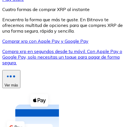
Cuatro formas de comprar XRP al instante
Encuentra la forma que más te guste. En Bitnovo te
ofrecemos multitud de opciones para que compres XRP de
una forma segura, rápida y sencilla.
XRP
Comprar xrp con Apple Pay y Google Pay
XRP
Compra xrp en segundos desde tu móvil. Con Apple Pay o
Google Pay, solo necesitas un toque para pagar de forma
segura.
Ver todo
Efectivo
Ver más
Compra criptomonedas con efectivo en tu tienda más 
Comprar con efectivo
Transferencia SEPA
Añade fondos a tu cuenta Bitnovo o realiza compras di