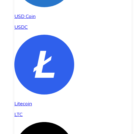
USD Coin
USDC
Litecoin
LTC