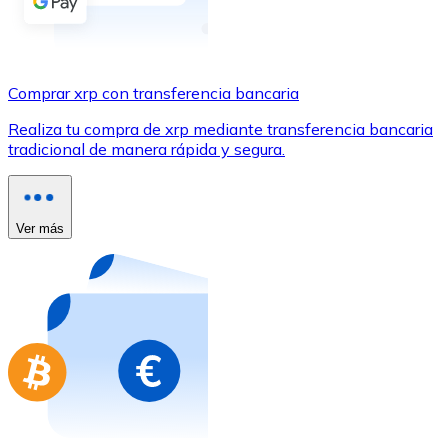
Comprar con Transferencia
Tarjeta de crédito / débito
Utiliza tarjetas Visa y Mastercard para comprar criptom
Comprar xrp con transferencia bancaria
Comprar con tarjeta
Realiza tu compra de xrp mediante transferencia bancaria
tradicional de manera rápida y segura.
Tienda - Tarjetas regalo
Nuevo
Compra tarjetas regalo de tus marcas favoritas con cr
Ver más
Ir a la tienda de tarjetas regalo