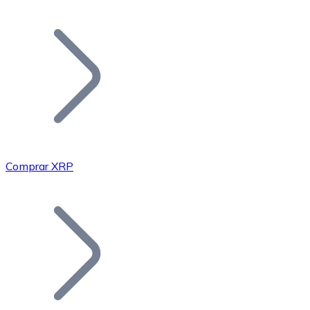
Listar Token
Añade tu proyecto a nuestro ecosistema.
Comprar XRP
Bitcoin
BTC