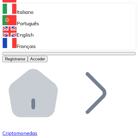
Bitnovo Ramp
Italiano
Integra nuestra solución en tu plataforma.
Português
Bitnovo Giftcards
English
Vende nuestras tarjetas regalo en tu negocio.
Français
Bitnovo OTC
Registrarse
Acceder
Realiza operaciones de gran volumen.
Bitnovo ATM
Integra un ATM Bitnovo en tu negocio y permite que t
Bitnovo API
Integra nuestra API en tu ecosistema.
Conviértete en Distribuidor
Únete a nuestra red de distribuidores.
Criptomonedas