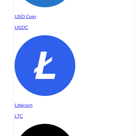
USD Coin
USDC
Litecoin
LTC