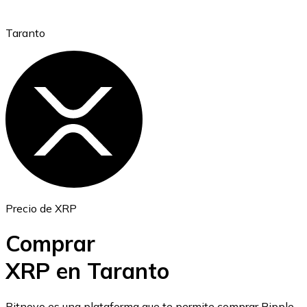
Taranto
Ethereum
ETH
Precio de XRP
Comprar
XRP en Taranto
USD Coin
Bitnovo es una plataforma que te permite comprar Ripple