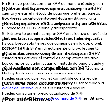
En Bitnovo puedes comprar XRP de manera rápida y con
¿Qué necesito para empezar a comprar XRP?
total seguridad. Solo necesitas registrarte, verificar tu
cuenta y elegir el método de pago que prefieras: tarjeta,
transferencia o efectivo mediante cupones.
Solo necesitas una cuenta verificada en Bitnovo, una
¿Puedo pagar en efectivo para adquirir XRP?
wallet compatible con XRP y seleccionar tu forma de pago.
El proceso es 100% online y transparente.
Sí. Bitnovo te permite comprar XRP en efectivo a través de
¿Cómo se entregan los XRP tras la compra?
cupones Bitnovo, que puedes adquirir en miles de puntos
físicos. Luego solo tienes que canjearlos en la app o web
para recibir tus XRP
Los XRP se transfieren directamente a la wallet que tú
¿Qué comisiones se aplican al comprar XRP?
indiques durante el proceso de compra. Bitnovo no
custodia tus activos: el control es completamente tuyo.
Las comisiones varían según el método de pago elegido y
¿Qué wallets son compatibles con XRP?
se muestran de forma clara antes de confirmar la compra.
No hay tarifas ocultas ni costes inesperados.
Puedes usar cualquier wallet compatible con la red de
¿Cuál es el valor actual de XRP?
Ripple (XRP Ledger). Si lo deseas, puedes usar también la
wallet de Bitnovo
, que es sin custodia y segura.
Puedes consultar el precio actualizado de XRP
¿Por qué Bitnovo?
directamente en la
página de compra de XRP
en Bitnovo.