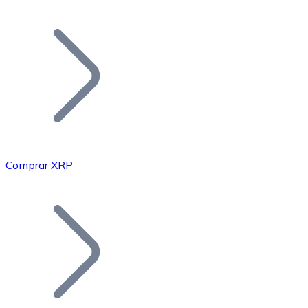
Listar Token
Añade tu proyecto a nuestro ecosistema.
Comprar XRP
Bitcoin
BTC