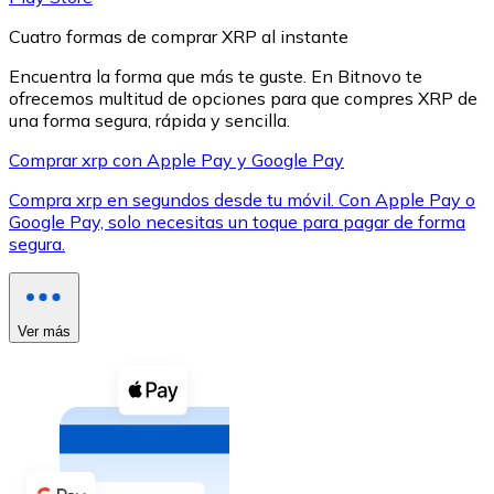
Cuatro formas de comprar XRP al instante
Encuentra la forma que más te guste. En Bitnovo te
ofrecemos multitud de opciones para que compres XRP de
una forma segura, rápida y sencilla.
XRP
Comprar xrp con Apple Pay y Google Pay
XRP
Compra xrp en segundos desde tu móvil. Con Apple Pay o
Google Pay, solo necesitas un toque para pagar de forma
segura.
Ver todo
Efectivo
Ver más
Compra criptomonedas con efectivo en tu tienda más 
Comprar con efectivo
Transferencia SEPA
Añade fondos a tu cuenta Bitnovo o realiza compras di