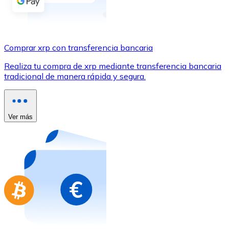
Comprar con Transferencia
Tarjeta de crédito / débito
Utiliza tarjetas Visa y Mastercard para comprar criptom
Comprar xrp con transferencia bancaria
Comprar con tarjeta
Realiza tu compra de xrp mediante transferencia bancaria
tradicional de manera rápida y segura.
Tienda - Tarjetas regalo
Nuevo
Compra tarjetas regalo de tus marcas favoritas con cr
Ver más
Ir a la tienda de tarjetas regalo