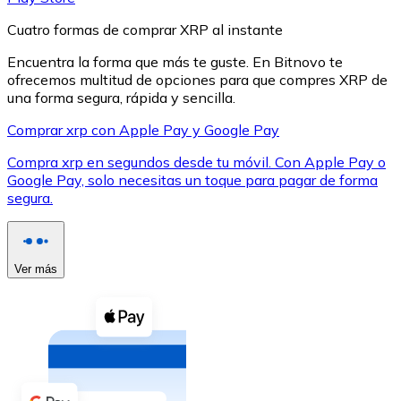
Cuatro formas de comprar XRP al instante
Encuentra la forma que más te guste. En Bitnovo te
ofrecemos multitud de opciones para que compres XRP de
una forma segura, rápida y sencilla.
XRP
Comprar xrp con Apple Pay y Google Pay
XRP
Compra xrp en segundos desde tu móvil. Con Apple Pay o
Google Pay, solo necesitas un toque para pagar de forma
segura.
Ver todo
Efectivo
Ver más
Compra criptomonedas con efectivo en tu tienda más 
Comprar con efectivo
Transferencia SEPA
Añade fondos a tu cuenta Bitnovo o realiza compras di