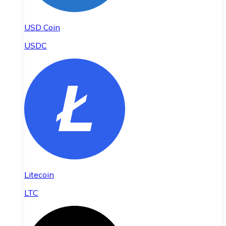
USD Coin
USDC
Litecoin
LTC