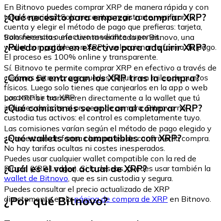
En Bitnovo puedes comprar XRP de manera rápida y con
¿Qué necesito para empezar a comprar XRP?
total seguridad. Solo necesitas registrarte, verificar tu
cuenta y elegir el método de pago que prefieras: tarjeta,
transferencia o efectivo mediante cupones.
Solo necesitas una cuenta verificada en Bitnovo, una
¿Puedo pagar en efectivo para adquirir XRP?
wallet compatible con XRP y seleccionar tu forma de pago.
El proceso es 100% online y transparente.
Sí. Bitnovo te permite comprar XRP en efectivo a través de
¿Cómo se entregan los XRP tras la compra?
cupones Bitnovo, que puedes adquirir en miles de puntos
físicos. Luego solo tienes que canjearlos en la app o web
para recibir tus XRP
Los XRP se transfieren directamente a la wallet que tú
¿Qué comisiones se aplican al comprar XRP?
indiques durante el proceso de compra. Bitnovo no
custodia tus activos: el control es completamente tuyo.
Las comisiones varían según el método de pago elegido y
¿Qué wallets son compatibles con XRP?
se muestran de forma clara antes de confirmar la compra.
No hay tarifas ocultas ni costes inesperados.
Puedes usar cualquier wallet compatible con la red de
¿Cuál es el valor actual de XRP?
Ripple (XRP Ledger). Si lo deseas, puedes usar también la
wallet de Bitnovo
, que es sin custodia y segura.
Puedes consultar el precio actualizado de XRP
¿Por qué Bitnovo?
directamente en la
página de compra de XRP
en Bitnovo.