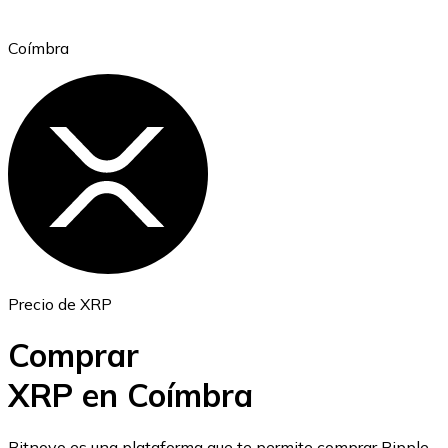
Coímbra
Ethereum
ETH
Precio de XRP
Comprar
XRP en Coímbra
USD Coin
Bitnovo es una plataforma que te permite comprar Ripple