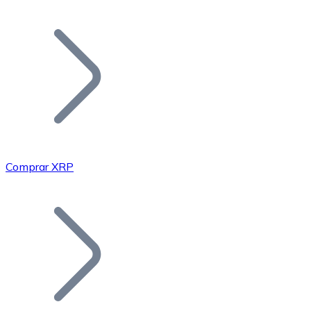
Listar Token
Añade tu proyecto a nuestro ecosistema.
Comprar XRP
Bitcoin
BTC