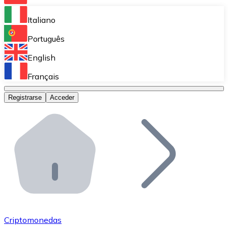
Bitnovo Ramp
Italiano
Integra nuestra solución en tu plataforma.
Português
Bitnovo Giftcards
English
Vende nuestras tarjetas regalo en tu negocio.
Français
Bitnovo OTC
Registrarse
Acceder
Realiza operaciones de gran volumen.
Bitnovo ATM
Integra un ATM Bitnovo en tu negocio y permite que t
Bitnovo API
Integra nuestra API en tu ecosistema.
Conviértete en Distribuidor
Únete a nuestra red de distribuidores.
Criptomonedas