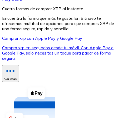
Cuatro formas de comprar XRP al instante
Encuentra la forma que más te guste. En Bitnovo te
ofrecemos multitud de opciones para que compres XRP de
una forma segura, rápida y sencilla.
XRP
Comprar xrp con Apple Pay y Google Pay
XRP
Compra xrp en segundos desde tu móvil. Con Apple Pay o
Google Pay, solo necesitas un toque para pagar de forma
segura.
Ver todo
Efectivo
Ver más
Compra criptomonedas con efectivo en tu tienda más 
Comprar con efectivo
Transferencia SEPA
Añade fondos a tu cuenta Bitnovo o realiza compras di