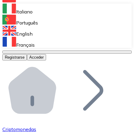
Bitnovo Ramp
Italiano
Integra nuestra solución en tu plataforma.
Português
Bitnovo Giftcards
English
Vende nuestras tarjetas regalo en tu negocio.
Français
Bitnovo OTC
Registrarse
Acceder
Realiza operaciones de gran volumen.
Bitnovo ATM
Integra un ATM Bitnovo en tu negocio y permite que t
Bitnovo API
Integra nuestra API en tu ecosistema.
Conviértete en Distribuidor
Únete a nuestra red de distribuidores.
Criptomonedas