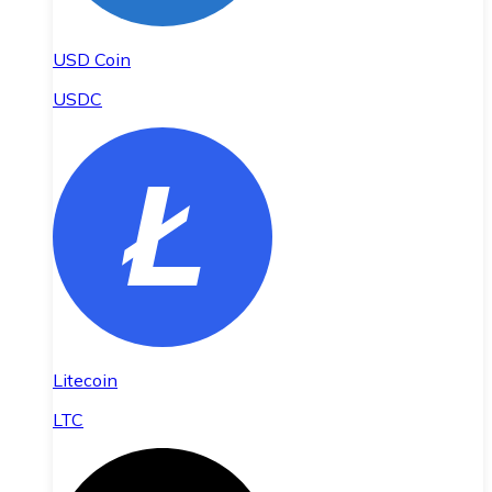
USD Coin
USDC
Litecoin
LTC