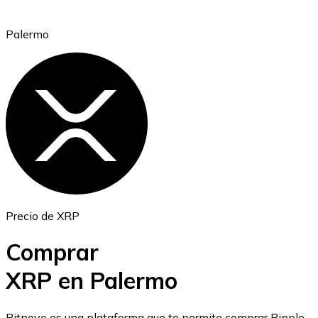
Palermo
Ethereum
ETH
Precio de XRP
Comprar
XRP en Palermo
USD Coin
Bitnovo es una plataforma que te permite comprar Ripple