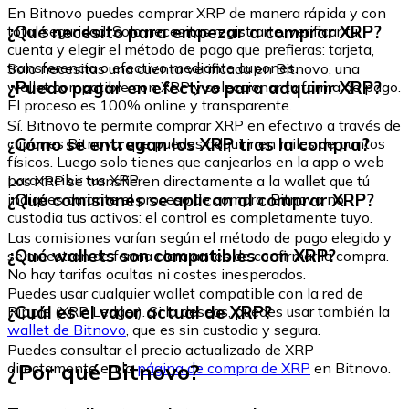
En Bitnovo puedes comprar XRP de manera rápida y con
¿Qué necesito para empezar a comprar XRP?
total seguridad. Solo necesitas registrarte, verificar tu
cuenta y elegir el método de pago que prefieras: tarjeta,
transferencia o efectivo mediante cupones.
Solo necesitas una cuenta verificada en Bitnovo, una
¿Puedo pagar en efectivo para adquirir XRP?
wallet compatible con XRP y seleccionar tu forma de pago.
El proceso es 100% online y transparente.
Sí. Bitnovo te permite comprar XRP en efectivo a través de
¿Cómo se entregan los XRP tras la compra?
cupones Bitnovo, que puedes adquirir en miles de puntos
físicos. Luego solo tienes que canjearlos en la app o web
para recibir tus XRP
Los XRP se transfieren directamente a la wallet que tú
¿Qué comisiones se aplican al comprar XRP?
indiques durante el proceso de compra. Bitnovo no
custodia tus activos: el control es completamente tuyo.
Las comisiones varían según el método de pago elegido y
¿Qué wallets son compatibles con XRP?
se muestran de forma clara antes de confirmar la compra.
No hay tarifas ocultas ni costes inesperados.
Puedes usar cualquier wallet compatible con la red de
¿Cuál es el valor actual de XRP?
Ripple (XRP Ledger). Si lo deseas, puedes usar también la
wallet de Bitnovo
, que es sin custodia y segura.
Puedes consultar el precio actualizado de XRP
¿Por qué Bitnovo?
directamente en la
página de compra de XRP
en Bitnovo.