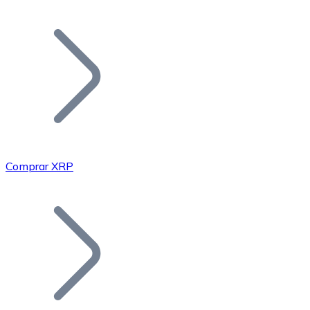
Listar Token
Añade tu proyecto a nuestro ecosistema.
Comprar XRP
Bitcoin
BTC