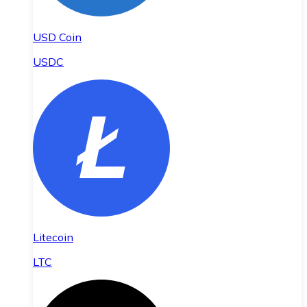
USD Coin
USDC
Litecoin
LTC