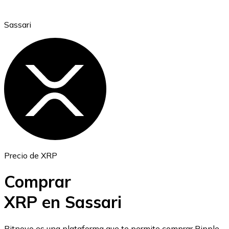
Sassari
Ethereum
ETH
Precio de XRP
Comprar
XRP en Sassari
USD Coin
Bitnovo es una plataforma que te permite comprar Ripple