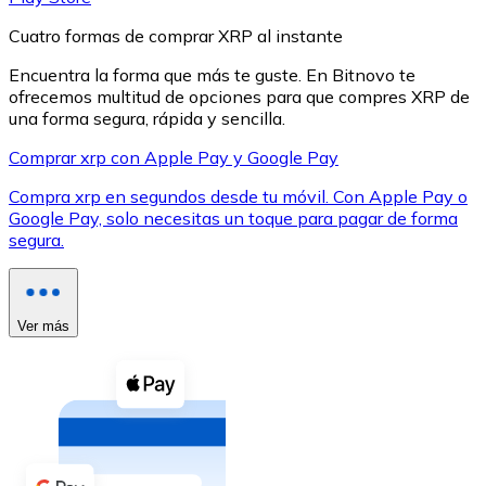
Cuatro formas de comprar XRP al instante
Encuentra la forma que más te guste. En Bitnovo te
ofrecemos multitud de opciones para que compres XRP de
una forma segura, rápida y sencilla.
XRP
Comprar xrp con Apple Pay y Google Pay
XRP
Compra xrp en segundos desde tu móvil. Con Apple Pay o
Google Pay, solo necesitas un toque para pagar de forma
segura.
Ver todo
Efectivo
Ver más
Compra criptomonedas con efectivo en tu tienda más 
Comprar con efectivo
Transferencia SEPA
Añade fondos a tu cuenta Bitnovo o realiza compras di