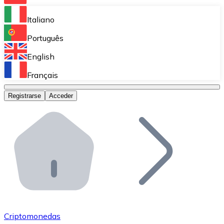
Bitnovo Ramp
Italiano
Integra nuestra solución en tu plataforma.
Português
Bitnovo Giftcards
English
Vende nuestras tarjetas regalo en tu negocio.
Français
Bitnovo OTC
Registrarse
Acceder
Realiza operaciones de gran volumen.
Bitnovo ATM
Integra un ATM Bitnovo en tu negocio y permite que t
Bitnovo API
Integra nuestra API en tu ecosistema.
Conviértete en Distribuidor
Únete a nuestra red de distribuidores.
Criptomonedas