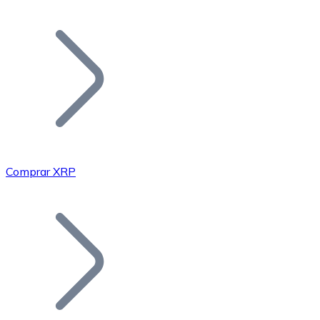
Listar Token
Añade tu proyecto a nuestro ecosistema.
Comprar XRP
Bitcoin
BTC