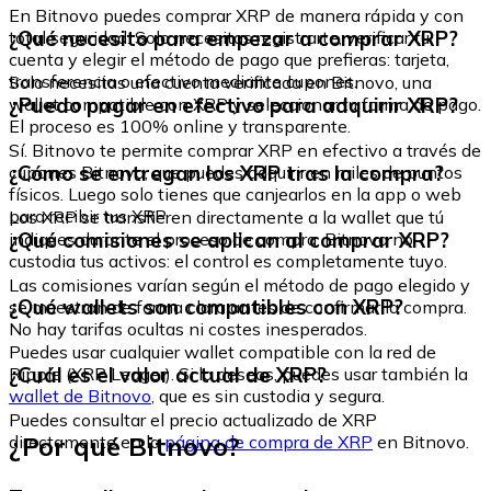
En Bitnovo puedes comprar XRP de manera rápida y con
¿Qué necesito para empezar a comprar XRP?
total seguridad. Solo necesitas registrarte, verificar tu
cuenta y elegir el método de pago que prefieras: tarjeta,
transferencia o efectivo mediante cupones.
Solo necesitas una cuenta verificada en Bitnovo, una
¿Puedo pagar en efectivo para adquirir XRP?
wallet compatible con XRP y seleccionar tu forma de pago.
El proceso es 100% online y transparente.
Sí. Bitnovo te permite comprar XRP en efectivo a través de
¿Cómo se entregan los XRP tras la compra?
cupones Bitnovo, que puedes adquirir en miles de puntos
físicos. Luego solo tienes que canjearlos en la app o web
para recibir tus XRP
Los XRP se transfieren directamente a la wallet que tú
¿Qué comisiones se aplican al comprar XRP?
indiques durante el proceso de compra. Bitnovo no
custodia tus activos: el control es completamente tuyo.
Las comisiones varían según el método de pago elegido y
¿Qué wallets son compatibles con XRP?
se muestran de forma clara antes de confirmar la compra.
No hay tarifas ocultas ni costes inesperados.
Puedes usar cualquier wallet compatible con la red de
¿Cuál es el valor actual de XRP?
Ripple (XRP Ledger). Si lo deseas, puedes usar también la
wallet de Bitnovo
, que es sin custodia y segura.
Puedes consultar el precio actualizado de XRP
¿Por qué Bitnovo?
directamente en la
página de compra de XRP
en Bitnovo.