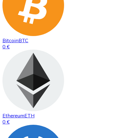
Bitcoin
BTC
0 €
Ethereum
ETH
0 €