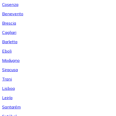
Cosenza
Benevento
Brescia
Cagliari
Barletta
Eboli
Modugno
Siracusa
Trani
Lisboa
Leiría
Santarém