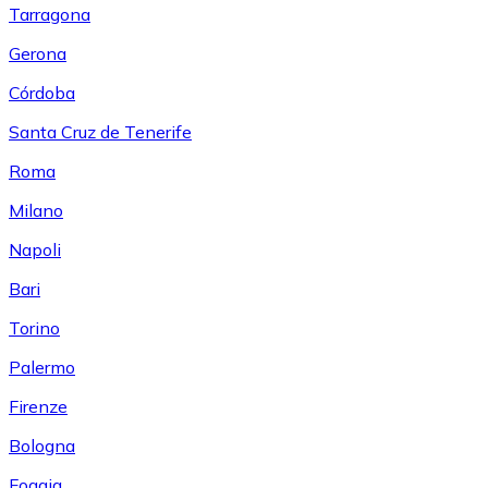
Tarragona
Gerona
Córdoba
Santa Cruz de Tenerife
Roma
Milano
Napoli
Bari
Torino
Palermo
Firenze
Bologna
Foggia