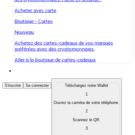
Acheter avec carte
Boutique - Cartes
Nouveau
Achetez des cartes-cadeaux de vos marques
préférées avec des cryptomonnaies.
Aller à la boutique de cartes-cadeaux
Acheter des Cryptomonnaies
S'inscrire
Se connecter
Téléchargez notre Wallet
1
Achetez les cryptomonnaies qui vous intéressent rapid
Ouvrez la caméra de votre téléphone.
Vendre des Cryptomonnaies
2
Convertissez vos cryptomonnaies en monnaie fiduciair
Scannez le QR.
3
Échanger (Swap)