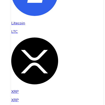
Litecoin
LTC
XRP
XRP