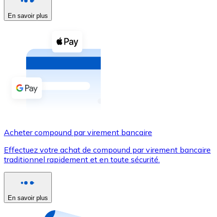
En savoir plus
Voir toutes
Coupons crypto
Achetez des cryptomonnaies en espèces et d'autres m
Acheter avec espèces
Virement SEPA
Ajoutez des fonds à votre compte Bitnovo ou effectuez 
Acheter avec virement bancaire
Acheter compound par virement bancaire
Carte de crédit / débit
Effectuez votre achat de compound par virement bancaire
Utilisez les cartes Visa et Mastercard pour acheter des
traditionnel rapidement et en toute sécurité.
Acheter avec carte
Boutique - Cartes
En savoir plus
Nouveau