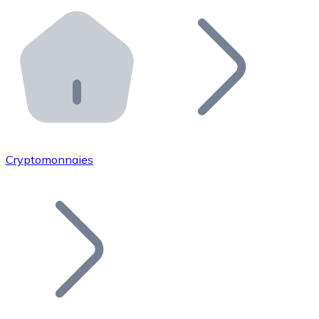
Effectuez des opérations de plus grande envergure. O
Distributeurs automatiques Bitnovo
Intégrez un ATM Bitnovo dans votre entreprise et per
API Bitnovo
Intégrez notre API dans votre écosystème.
Devenir Distributeur
Rejoignez notre réseau de distributeurs et commercialis
Cryptomonnaies
Lister un Token
Ajoutez le token de votre projet à notre service d'acha