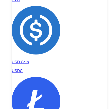
USD Coin
USDC