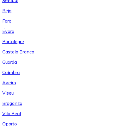
Setúbal
Beja
Faro
Évora
Portalegre
Castelo Branco
Guarda
Coímbra
Aveiro
Viseu
Braganza
Vila Real
Oporto