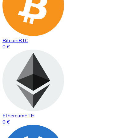
Bitcoin
BTC
0 €
Ethereum
ETH
0 €