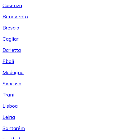
Cosenza
Benevento
Brescia
Cagliari
Barletta
Eboli
Modugno
Siracusa
Trani
Lisboa
Leiría
Santarém