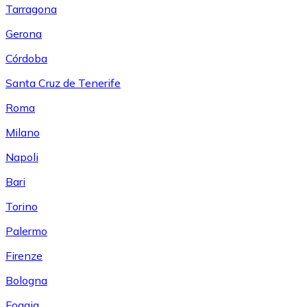
Tarragona
Gerona
Córdoba
Santa Cruz de Tenerife
Roma
Milano
Napoli
Bari
Torino
Palermo
Firenze
Bologna
Foggia