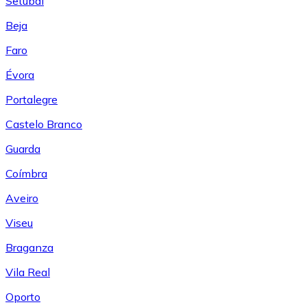
Setúbal
Beja
Faro
Évora
Portalegre
Castelo Branco
Guarda
Coímbra
Aveiro
Viseu
Braganza
Vila Real
Oporto