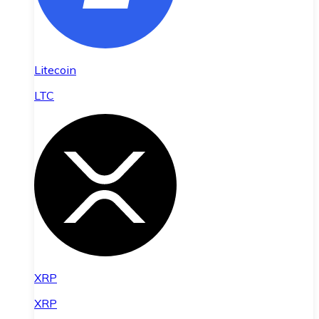
Litecoin
LTC
XRP
XRP