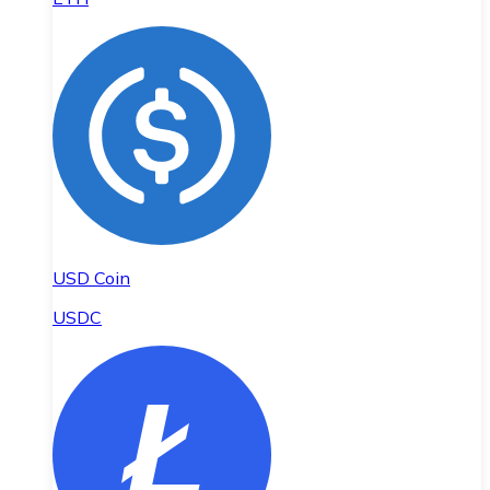
USD Coin
USDC