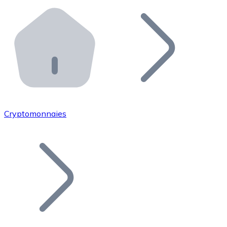
Effectuez des opérations de plus grande envergure. O
Distributeurs automatiques Bitnovo
Intégrez un ATM Bitnovo dans votre entreprise et per
API Bitnovo
Intégrez notre API dans votre écosystème.
Devenir Distributeur
Rejoignez notre réseau de distributeurs et commercialis
Cryptomonnaies
Lister un Token
Ajoutez le token de votre projet à notre service d'acha