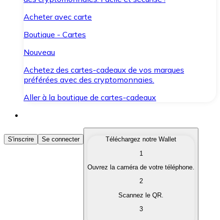
Acheter avec carte
Boutique - Cartes
Nouveau
Achetez des cartes-cadeaux de vos marques
préférées avec des cryptomonnaies.
Aller à la boutique de cartes-cadeaux
Acheter des Cryptomonnaies
S'inscrire
Se connecter
Téléchargez notre Wallet
1
Achetez les cryptomonnaies qui vous intéressent rapid
Ouvrez la caméra de votre téléphone.
Vendre des Cryptomonnaies
2
Convertissez vos cryptomonnaies en monnaie fiduciair
Scannez le QR.
3
Échanger (Swap)