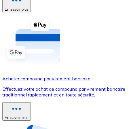
En savoir plus
Voir toutes
Coupons crypto
Achetez des cryptomonnaies en espèces et d'autres m
Acheter avec espèces
Virement SEPA
Ajoutez des fonds à votre compte Bitnovo ou effectuez 
Acheter avec virement bancaire
Acheter compound par virement bancaire
Carte de crédit / débit
Effectuez votre achat de compound par virement bancaire
Utilisez les cartes Visa et Mastercard pour acheter des
traditionnel rapidement et en toute sécurité.
Acheter avec carte
Boutique - Cartes
En savoir plus
Nouveau