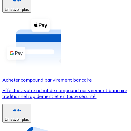
En savoir plus
Voir toutes
Coupons crypto
Achetez des cryptomonnaies en espèces et d'autres m
Acheter avec espèces
Virement SEPA
Ajoutez des fonds à votre compte Bitnovo ou effectuez 
Acheter avec virement bancaire
Acheter compound par virement bancaire
Carte de crédit / débit
Effectuez votre achat de compound par virement bancaire
Utilisez les cartes Visa et Mastercard pour acheter des
traditionnel rapidement et en toute sécurité.
Acheter avec carte
Boutique - Cartes
En savoir plus
Nouveau