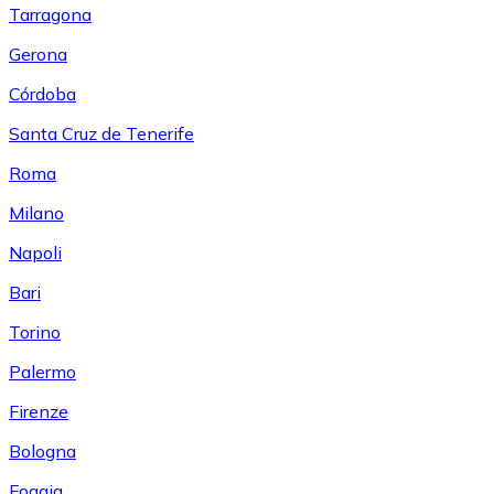
Tarragona
Gerona
Córdoba
Santa Cruz de Tenerife
Roma
Milano
Napoli
Bari
Torino
Palermo
Firenze
Bologna
Foggia