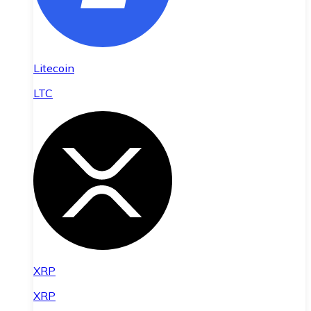
Litecoin
LTC
XRP
XRP