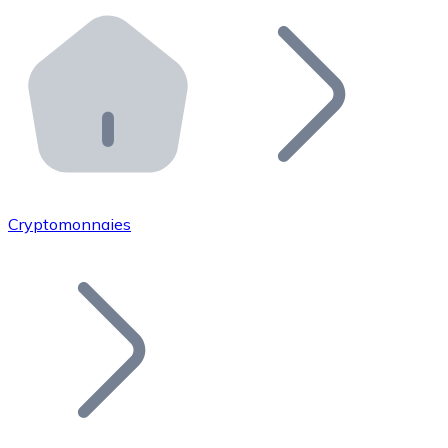
Effectuez des opérations de plus grande envergure. O
Distributeurs automatiques Bitnovo
Intégrez un ATM Bitnovo dans votre entreprise et per
API Bitnovo
Intégrez notre API dans votre écosystème.
Devenir Distributeur
Rejoignez notre réseau de distributeurs et commercialis
Cryptomonnaies
Lister un Token
Ajoutez le token de votre projet à notre service d'acha