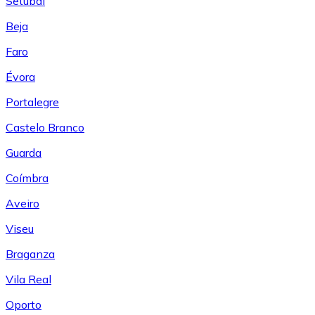
Setúbal
Beja
Faro
Évora
Portalegre
Castelo Branco
Guarda
Coímbra
Aveiro
Viseu
Braganza
Vila Real
Oporto