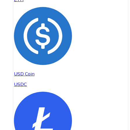
USD Coin
USDC