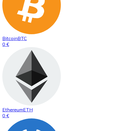
Bitcoin
BTC
0 €
Ethereum
ETH
0 €