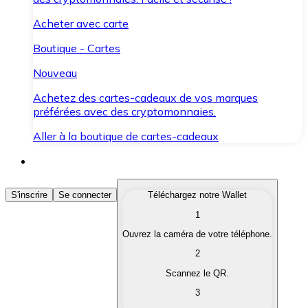
Acheter avec carte
Boutique - Cartes
Nouveau
Achetez des cartes-cadeaux de vos marques
préférées avec des cryptomonnaies.
Aller à la boutique de cartes-cadeaux
Acheter des Cryptomonnaies
S'inscrire
Se connecter
Téléchargez notre Wallet
1
Achetez les cryptomonnaies qui vous intéressent rapid
Ouvrez la caméra de votre téléphone.
Vendre des Cryptomonnaies
2
Convertissez vos cryptomonnaies en monnaie fiduciair
Scannez le QR.
3
Échanger (Swap)