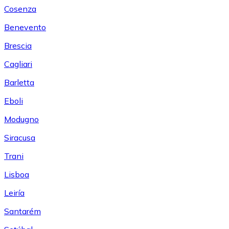
Cosenza
Benevento
Brescia
Cagliari
Barletta
Eboli
Modugno
Siracusa
Trani
Lisboa
Leiría
Santarém