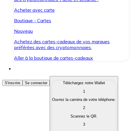
Acheter avec carte
Boutique - Cartes
Nouveau
Achetez des cartes-cadeaux de vos marques
préférées avec des cryptomonnaies.
Aller à la boutique de cartes-cadeaux
Acheter des Cryptomonnaies
S'inscrire
Se connecter
Téléchargez notre Wallet
1
Achetez les cryptomonnaies qui vous intéressent rapid
Ouvrez la caméra de votre téléphone.
Vendre des Cryptomonnaies
2
Convertissez vos cryptomonnaies en monnaie fiduciair
Scannez le QR.
3
Échanger (Swap)