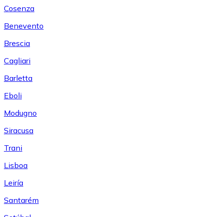
Cosenza
Benevento
Brescia
Cagliari
Barletta
Eboli
Modugno
Siracusa
Trani
Lisboa
Leiría
Santarém