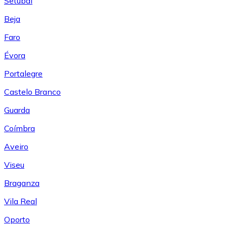
Setúbal
Beja
Faro
Évora
Portalegre
Castelo Branco
Guarda
Coímbra
Aveiro
Viseu
Braganza
Vila Real
Oporto