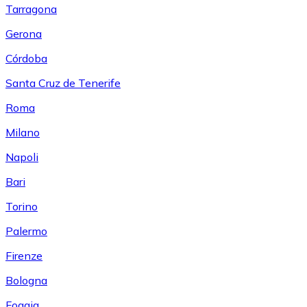
Tarragona
Gerona
Córdoba
Santa Cruz de Tenerife
Roma
Milano
Napoli
Bari
Torino
Palermo
Firenze
Bologna
Foggia