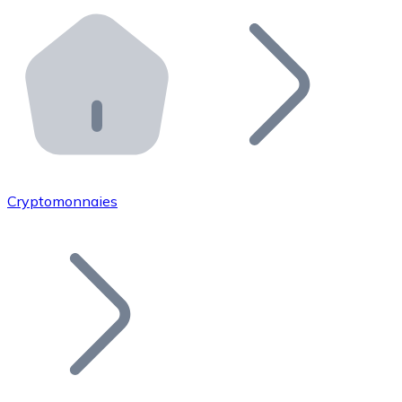
Effectuez des opérations de plus grande envergure. O
Distributeurs automatiques Bitnovo
Intégrez un ATM Bitnovo dans votre entreprise et per
API Bitnovo
Intégrez notre API dans votre écosystème.
Devenir Distributeur
Rejoignez notre réseau de distributeurs et commercialis
Cryptomonnaies
Lister un Token
Ajoutez le token de votre projet à notre service d'acha