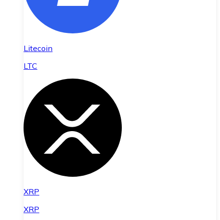
Litecoin
LTC
XRP
XRP