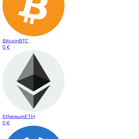
Bitcoin
BTC
0 €
Ethereum
ETH
0 €