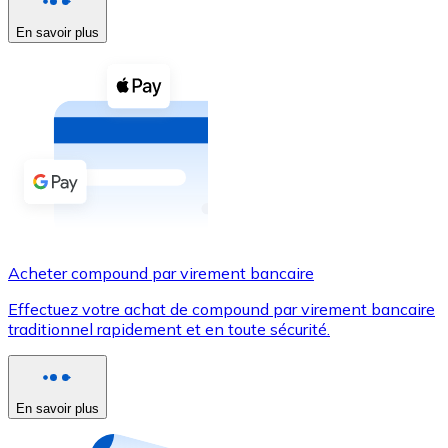
En savoir plus
Voir toutes
Coupons crypto
Achetez des cryptomonnaies en espèces et d'autres m
Acheter avec espèces
Virement SEPA
Ajoutez des fonds à votre compte Bitnovo ou effectuez 
Acheter avec virement bancaire
Acheter compound par virement bancaire
Carte de crédit / débit
Effectuez votre achat de compound par virement bancaire
Utilisez les cartes Visa et Mastercard pour acheter des
traditionnel rapidement et en toute sécurité.
Acheter avec carte
Boutique - Cartes
En savoir plus
Nouveau