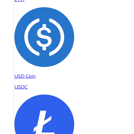
USD Coin
USDC