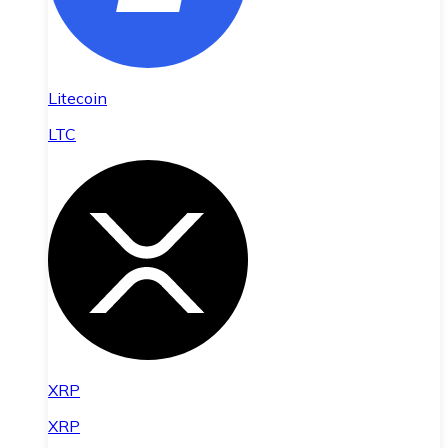
Litecoin
LTC
XRP
XRP