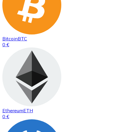
Bitcoin
BTC
0 €
Ethereum
ETH
0 €