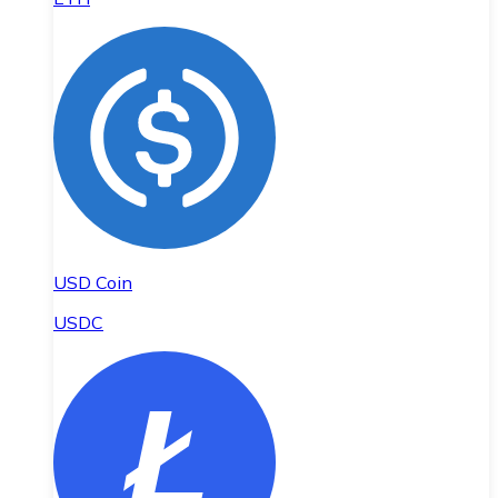
USD Coin
USDC