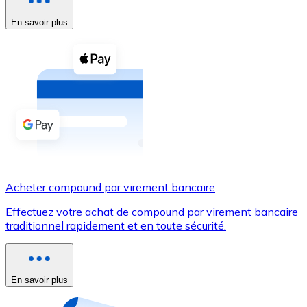
En savoir plus
Voir toutes
Coupons crypto
Achetez des cryptomonnaies en espèces et d'autres m
Acheter avec espèces
Virement SEPA
Ajoutez des fonds à votre compte Bitnovo ou effectuez 
Acheter avec virement bancaire
Acheter compound par virement bancaire
Carte de crédit / débit
Effectuez votre achat de compound par virement bancaire
Utilisez les cartes Visa et Mastercard pour acheter des
traditionnel rapidement et en toute sécurité.
Acheter avec carte
Boutique - Cartes
En savoir plus
Nouveau