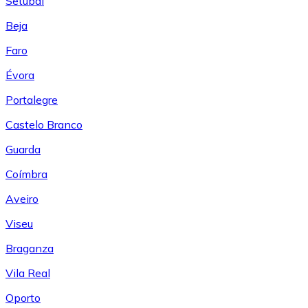
Setúbal
Beja
Faro
Évora
Portalegre
Castelo Branco
Guarda
Coímbra
Aveiro
Viseu
Braganza
Vila Real
Oporto