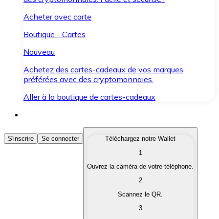
Acheter avec carte
Boutique - Cartes
Nouveau
Achetez des cartes-cadeaux de vos marques
préférées avec des cryptomonnaies.
Aller à la boutique de cartes-cadeaux
Acheter des Cryptomonnaies
S'inscrire
Se connecter
Téléchargez notre Wallet
1
Achetez les cryptomonnaies qui vous intéressent rapid
Ouvrez la caméra de votre téléphone.
Vendre des Cryptomonnaies
2
Convertissez vos cryptomonnaies en monnaie fiduciair
Scannez le QR.
3
Échanger (Swap)