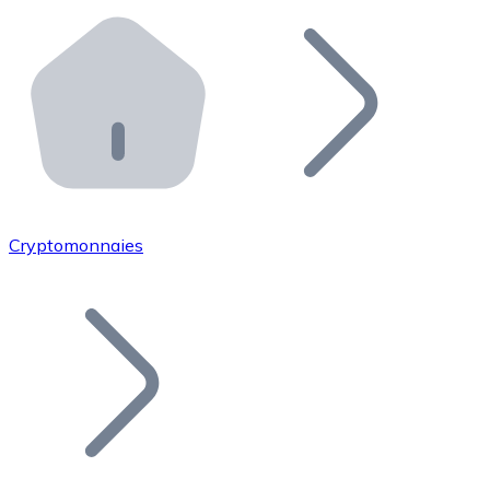
Effectuez des opérations de plus grande envergure. O
Distributeurs automatiques Bitnovo
Intégrez un ATM Bitnovo dans votre entreprise et per
API Bitnovo
Intégrez notre API dans votre écosystème.
Devenir Distributeur
Rejoignez notre réseau de distributeurs et commercialis
Cryptomonnaies
Lister un Token
Ajoutez le token de votre projet à notre service d'acha