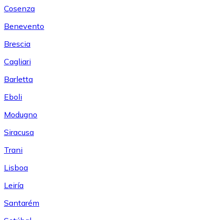
Cosenza
Benevento
Brescia
Cagliari
Barletta
Eboli
Modugno
Siracusa
Trani
Lisboa
Leiría
Santarém