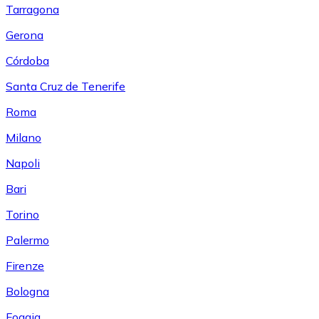
Tarragona
Gerona
Córdoba
Santa Cruz de Tenerife
Roma
Milano
Napoli
Bari
Torino
Palermo
Firenze
Bologna
Foggia