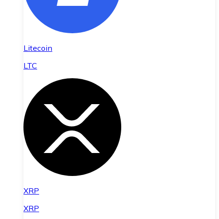
Litecoin
LTC
XRP
XRP