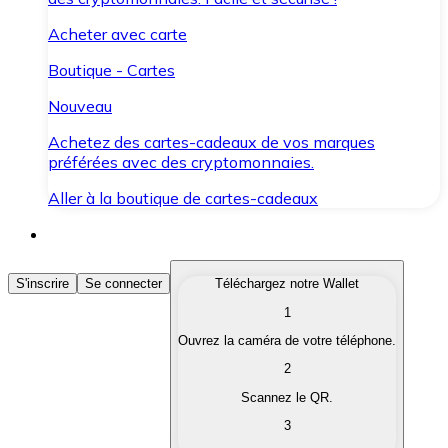
Acheter avec carte
Boutique - Cartes
Nouveau
Achetez des cartes-cadeaux de vos marques
préférées avec des cryptomonnaies.
Aller à la boutique de cartes-cadeaux
Acheter des Cryptomonnaies
S'inscrire
Se connecter
Téléchargez notre Wallet
1
Achetez les cryptomonnaies qui vous intéressent rapid
Ouvrez la caméra de votre téléphone.
Vendre des Cryptomonnaies
2
Convertissez vos cryptomonnaies en monnaie fiduciair
Scannez le QR.
3
Échanger (Swap)