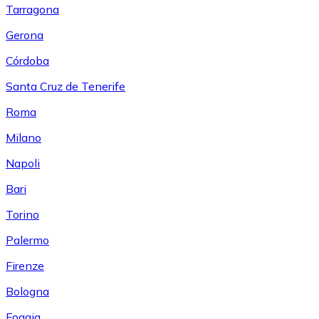
Tarragona
Gerona
Córdoba
Santa Cruz de Tenerife
Roma
Milano
Napoli
Bari
Torino
Palermo
Firenze
Bologna
Foggia