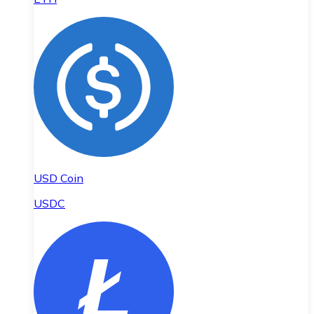
USD Coin
USDC