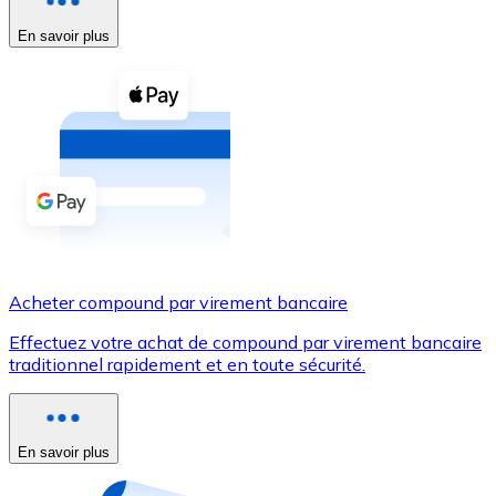
En savoir plus
Voir toutes
Coupons crypto
Achetez des cryptomonnaies en espèces et d'autres m
Acheter avec espèces
Virement SEPA
Ajoutez des fonds à votre compte Bitnovo ou effectuez 
Acheter avec virement bancaire
Acheter compound par virement bancaire
Carte de crédit / débit
Effectuez votre achat de compound par virement bancaire
Utilisez les cartes Visa et Mastercard pour acheter des
traditionnel rapidement et en toute sécurité.
Acheter avec carte
Boutique - Cartes
En savoir plus
Nouveau