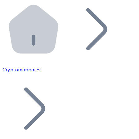
Effectuez des opérations de plus grande envergure. O
Distributeurs automatiques Bitnovo
Intégrez un ATM Bitnovo dans votre entreprise et per
API Bitnovo
Intégrez notre API dans votre écosystème.
Devenir Distributeur
Rejoignez notre réseau de distributeurs et commercialis
Cryptomonnaies
Lister un Token
Ajoutez le token de votre projet à notre service d'acha