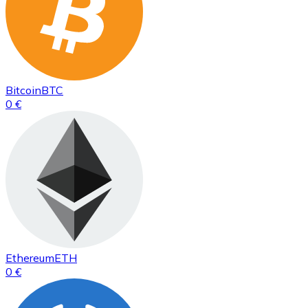
Bitcoin
BTC
0 €
Ethereum
ETH
0 €