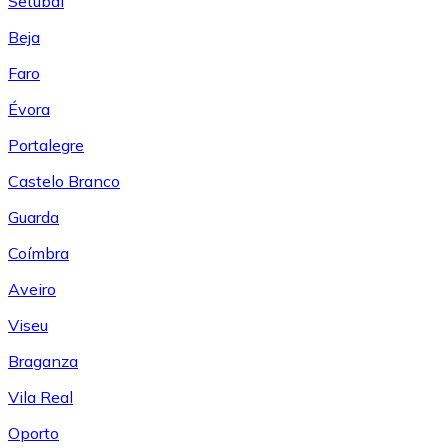
Setúbal
Beja
Faro
Évora
Portalegre
Castelo Branco
Guarda
Coímbra
Aveiro
Viseu
Braganza
Vila Real
Oporto