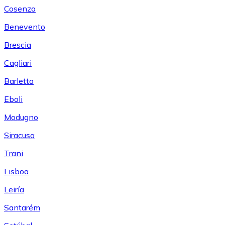
Cosenza
Benevento
Brescia
Cagliari
Barletta
Eboli
Modugno
Siracusa
Trani
Lisboa
Leiría
Santarém