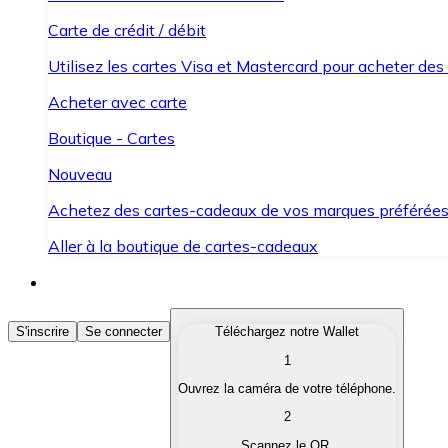
Carte de crédit / débit
Utilisez les cartes Visa et Mastercard pour acheter des
Acheter avec carte
Boutique - Cartes
Nouveau
Achetez des cartes-cadeaux de vos marques préférée
Aller à la boutique de cartes-cadeaux
Acheter des Cryptomonnaies
S'inscrire
Se connecter
Téléchargez notre Wallet
1
Achetez les cryptomonnaies qui vous intéressent rapid
Ouvrez la caméra de votre téléphone.
Vendre des Cryptomonnaies
2
Convertissez vos cryptomonnaies en monnaie fiduciair
Scannez le QR.