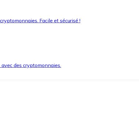
 cryptomonnaies. Facile et sécurisé !
s avec des cryptomonnaies.
ement et en toute sécurité.
e lorsque vous en avez besoin.