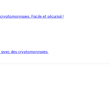
 cryptomonnaies. Facile et sécurisé !
s avec des cryptomonnaies.
ement et en toute sécurité.
e lorsque vous en avez besoin.