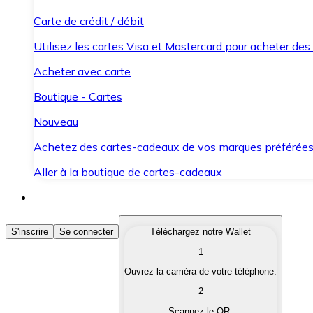
Carte de crédit / débit
Utilisez les cartes Visa et Mastercard pour acheter des
Acheter avec carte
Boutique - Cartes
Nouveau
Achetez des cartes-cadeaux de vos marques préférée
Aller à la boutique de cartes-cadeaux
Acheter des Cryptomonnaies
S'inscrire
Se connecter
Téléchargez notre Wallet
1
Achetez les cryptomonnaies qui vous intéressent rapid
Ouvrez la caméra de votre téléphone.
Vendre des Cryptomonnaies
2
Convertissez vos cryptomonnaies en monnaie fiduciair
Scannez le QR.