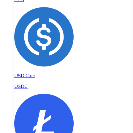
USD Coin
USDC