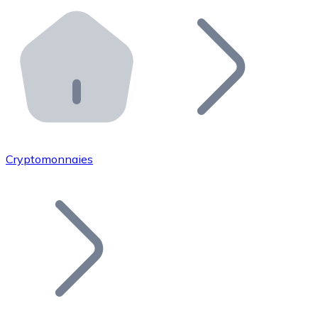
Effectuez des opérations de plus grande envergure. O
Distributeurs automatiques Bitnovo
Intégrez un ATM Bitnovo dans votre entreprise et per
API Bitnovo
Intégrez notre API dans votre écosystème.
Devenir Distributeur
Rejoignez notre réseau de distributeurs et commercialis
Cryptomonnaies
Lister un Token
Ajoutez le token de votre projet à notre service d'acha