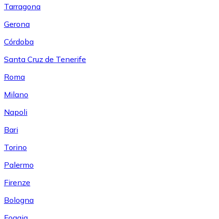
Tarragona
Gerona
Córdoba
Santa Cruz de Tenerife
Roma
Milano
Napoli
Bari
Torino
Palermo
Firenze
Bologna
Foggia