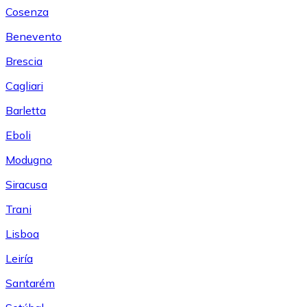
Cosenza
Benevento
Brescia
Cagliari
Barletta
Eboli
Modugno
Siracusa
Trani
Lisboa
Leiría
Santarém