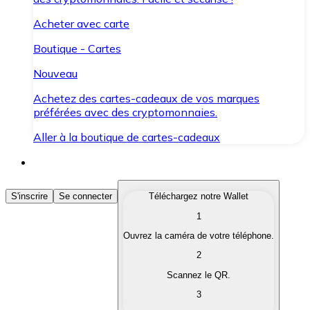
Acheter avec carte
Boutique - Cartes
Nouveau
Achetez des cartes-cadeaux de vos marques
préférées avec des cryptomonnaies.
Aller à la boutique de cartes-cadeaux
Acheter des Cryptomonnaies
S'inscrire
Se connecter
Téléchargez notre Wallet
1
Achetez les cryptomonnaies qui vous intéressent rapid
Ouvrez la caméra de votre téléphone.
Vendre des Cryptomonnaies
2
Convertissez vos cryptomonnaies en monnaie fiduciair
Scannez le QR.
3
Échanger (Swap)