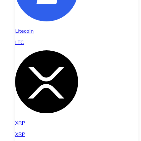
Litecoin
LTC
XRP
XRP