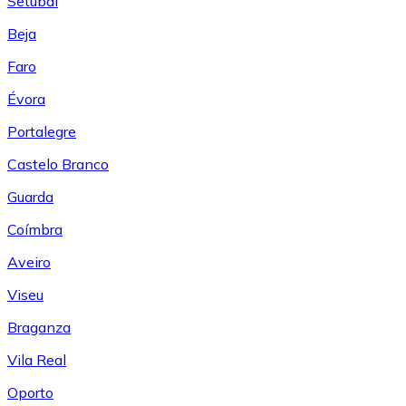
Setúbal
Beja
Faro
Évora
Portalegre
Castelo Branco
Guarda
Coímbra
Aveiro
Viseu
Braganza
Vila Real
Oporto