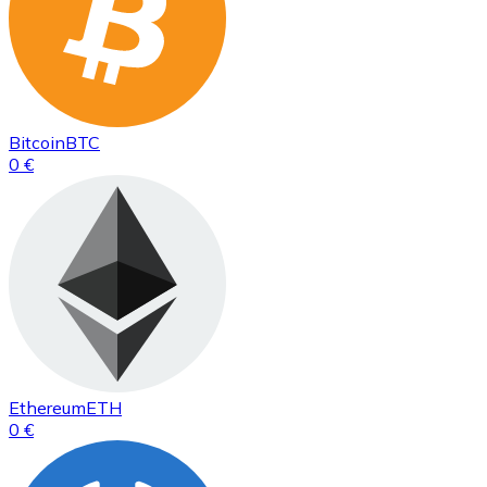
Bitcoin
BTC
0 €
Ethereum
ETH
0 €