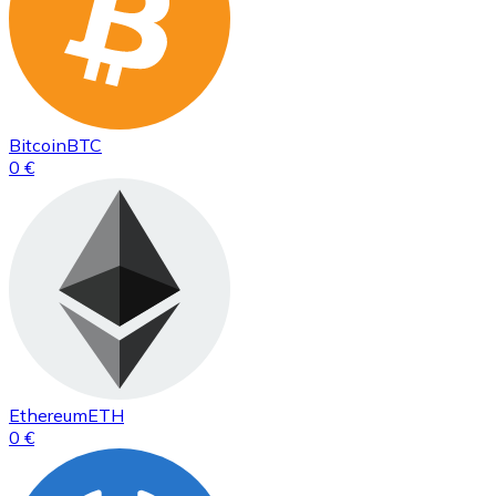
Bitcoin
BTC
0 €
Ethereum
ETH
0 €