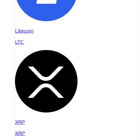
Litecoin
LTC
XRP
XRP