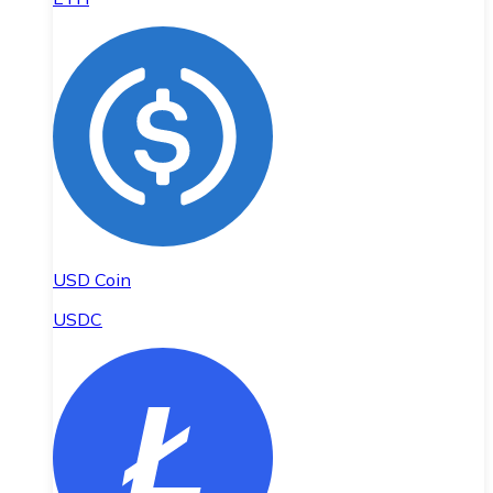
USD Coin
USDC