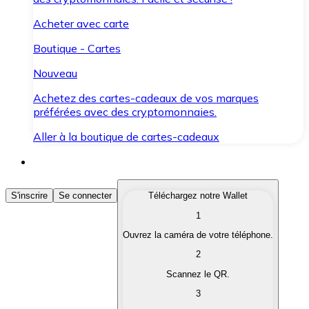
Acheter avec carte
Boutique - Cartes
Nouveau
Achetez des cartes-cadeaux de vos marques
préférées avec des cryptomonnaies.
Aller à la boutique de cartes-cadeaux
Acheter des Cryptomonnaies
S'inscrire
Se connecter
Téléchargez notre Wallet
1
Achetez les cryptomonnaies qui vous intéressent rapid
Ouvrez la caméra de votre téléphone.
Vendre des Cryptomonnaies
2
Convertissez vos cryptomonnaies en monnaie fiduciair
Scannez le QR.
3
Échanger (Swap)