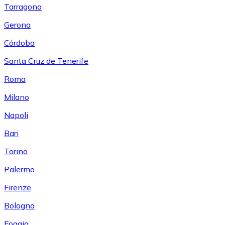
Tarragona
Gerona
Córdoba
Santa Cruz de Tenerife
Roma
Milano
Napoli
Bari
Torino
Palermo
Firenze
Bologna
Foggia