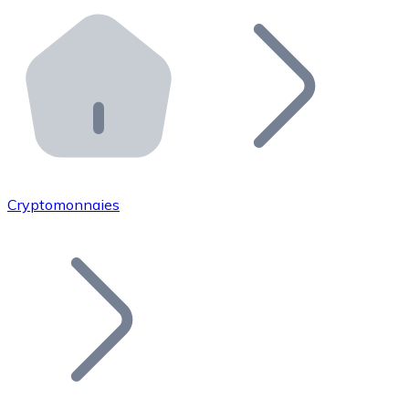
Effectuez des opérations de plus grande envergure. O
Distributeurs automatiques Bitnovo
Intégrez un ATM Bitnovo dans votre entreprise et per
API Bitnovo
Intégrez notre API dans votre écosystème.
Devenir Distributeur
Rejoignez notre réseau de distributeurs et commercialis
Cryptomonnaies
Lister un Token
Ajoutez le token de votre projet à notre service d'acha