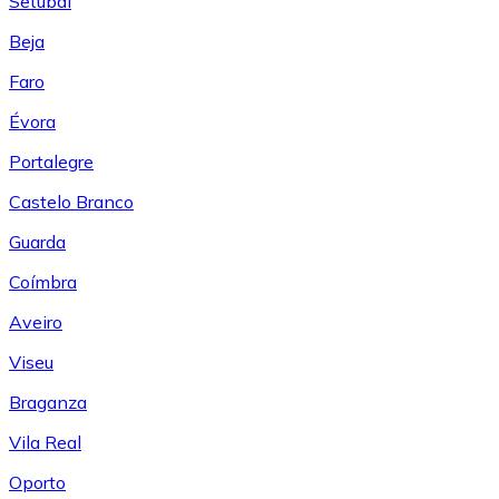
Setúbal
Beja
Faro
Évora
Portalegre
Castelo Branco
Guarda
Coímbra
Aveiro
Viseu
Braganza
Vila Real
Oporto