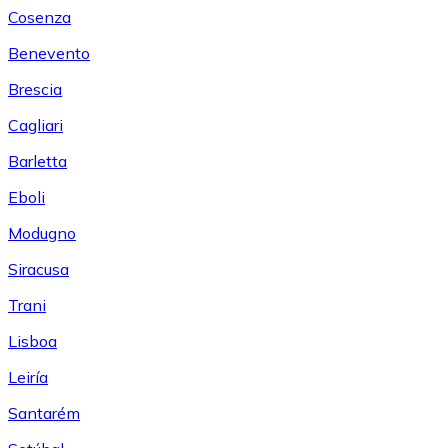
Cosenza
Benevento
Brescia
Cagliari
Barletta
Eboli
Modugno
Siracusa
Trani
Lisboa
Leiría
Santarém