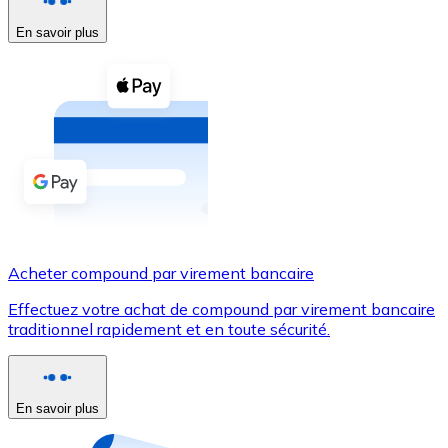
En savoir plus
Voir toutes
Coupons crypto
Achetez des cryptomonnaies en espèces et d'autres m
Acheter avec espèces
Virement SEPA
Ajoutez des fonds à votre compte Bitnovo ou effectuez 
Acheter avec virement bancaire
Acheter compound par virement bancaire
Carte de crédit / débit
Effectuez votre achat de compound par virement bancaire
Utilisez les cartes Visa et Mastercard pour acheter des
traditionnel rapidement et en toute sécurité.
Acheter avec carte
Boutique - Cartes
En savoir plus
Nouveau