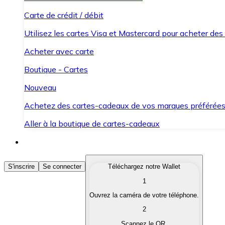
Carte de crédit / débit
Utilisez les cartes Visa et Mastercard pour acheter des
Acheter avec carte
Boutique - Cartes
Nouveau
Achetez des cartes-cadeaux de vos marques préférée
Aller à la boutique de cartes-cadeaux
Acheter des Cryptomonnaies
S'inscrire
Se connecter
Téléchargez notre Wallet
1
Achetez les cryptomonnaies qui vous intéressent rapid
Ouvrez la caméra de votre téléphone.
Vendre des Cryptomonnaies
2
Convertissez vos cryptomonnaies en monnaie fiduciair
Scannez le QR.