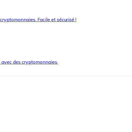
 cryptomonnaies. Facile et sécurisé !
s avec des cryptomonnaies.
ement et en toute sécurité.
e lorsque vous en avez besoin.