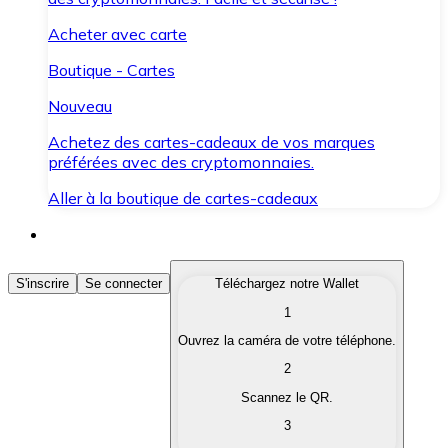
Acheter avec carte
Boutique - Cartes
Nouveau
Achetez des cartes-cadeaux de vos marques
préférées avec des cryptomonnaies.
Aller à la boutique de cartes-cadeaux
Acheter des Cryptomonnaies
S'inscrire
Se connecter
Téléchargez notre Wallet
1
Achetez les cryptomonnaies qui vous intéressent rapid
Ouvrez la caméra de votre téléphone.
Vendre des Cryptomonnaies
2
Convertissez vos cryptomonnaies en monnaie fiduciair
Scannez le QR.
3
Échanger (Swap)