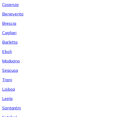
Cosenza
Benevento
Brescia
Cagliari
Barletta
Eboli
Modugno
Siracusa
Trani
Lisboa
Leiría
Santarém