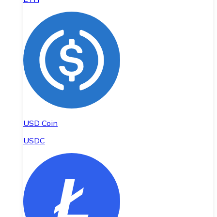
USD Coin
USDC