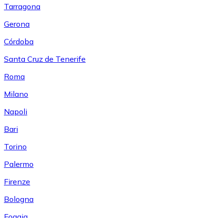
Tarragona
Gerona
Córdoba
Santa Cruz de Tenerife
Roma
Milano
Napoli
Bari
Torino
Palermo
Firenze
Bologna
Foggia