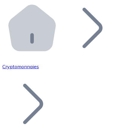
Effectuez des opérations de plus grande envergure. O
Distributeurs automatiques Bitnovo
Intégrez un ATM Bitnovo dans votre entreprise et per
API Bitnovo
Intégrez notre API dans votre écosystème.
Devenir Distributeur
Rejoignez notre réseau de distributeurs et commercialis
Cryptomonnaies
Lister un Token
Ajoutez le token de votre projet à notre service d'acha