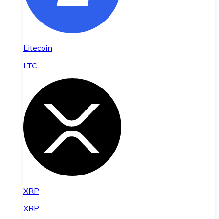
Litecoin
LTC
XRP
XRP