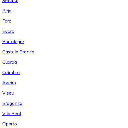
Setúbal
Beja
Faro
Évora
Portalegre
Castelo Branco
Guarda
Coímbra
Aveiro
Viseu
Braganza
Vila Real
Oporto