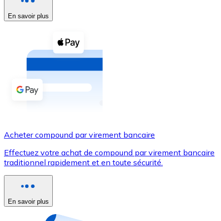
En savoir plus
Voir toutes
Coupons crypto
Achetez des cryptomonnaies en espèces et d'autres m
Acheter avec espèces
Virement SEPA
Ajoutez des fonds à votre compte Bitnovo ou effectuez 
Acheter avec virement bancaire
Acheter compound par virement bancaire
Carte de crédit / débit
Effectuez votre achat de compound par virement bancaire
Utilisez les cartes Visa et Mastercard pour acheter des
traditionnel rapidement et en toute sécurité.
Acheter avec carte
Boutique - Cartes
En savoir plus
Nouveau