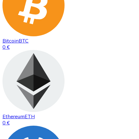
Bitcoin
BTC
0 €
Ethereum
ETH
0 €