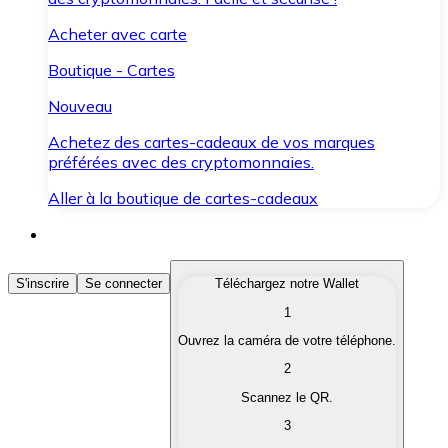
Acheter avec carte
Boutique - Cartes
Nouveau
Achetez des cartes-cadeaux de vos marques
préférées avec des cryptomonnaies.
Aller à la boutique de cartes-cadeaux
Acheter des Cryptomonnaies
S'inscrire
Se connecter
Téléchargez notre Wallet
1
Achetez les cryptomonnaies qui vous intéressent rapid
Ouvrez la caméra de votre téléphone.
Vendre des Cryptomonnaies
2
Convertissez vos cryptomonnaies en monnaie fiduciair
Scannez le QR.
3
Échanger (Swap)