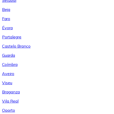
Setúbal
Beja
Faro
Évora
Portalegre
Castelo Branco
Guarda
Coímbra
Aveiro
Viseu
Braganza
Vila Real
Oporto