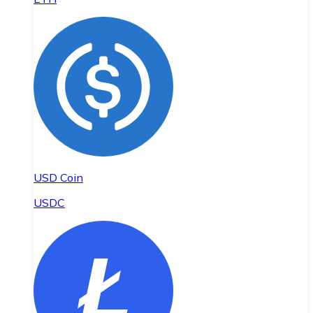
USD Coin
USDC