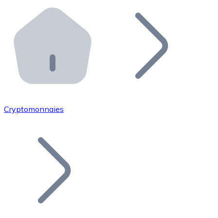
Effectuez des opérations de plus grande envergure. O
Distributeurs automatiques Bitnovo
Intégrez un ATM Bitnovo dans votre entreprise et per
API Bitnovo
Intégrez notre API dans votre écosystème.
Devenir Distributeur
Rejoignez notre réseau de distributeurs et commercialis
Cryptomonnaies
Lister un Token
Ajoutez le token de votre projet à notre service d'acha