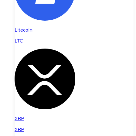
Litecoin
LTC
XRP
XRP