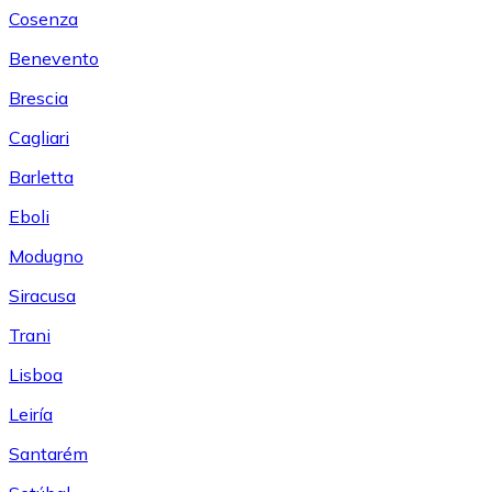
Cosenza
Benevento
Brescia
Cagliari
Barletta
Eboli
Modugno
Siracusa
Trani
Lisboa
Leiría
Santarém