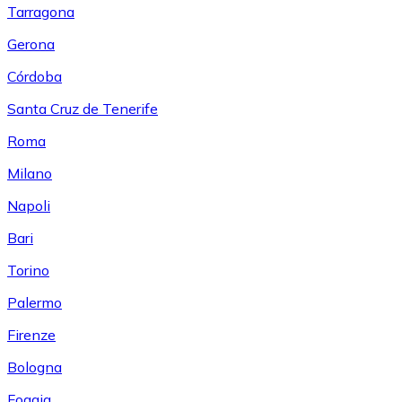
Tarragona
Gerona
Córdoba
Santa Cruz de Tenerife
Roma
Milano
Napoli
Bari
Torino
Palermo
Firenze
Bologna
Foggia