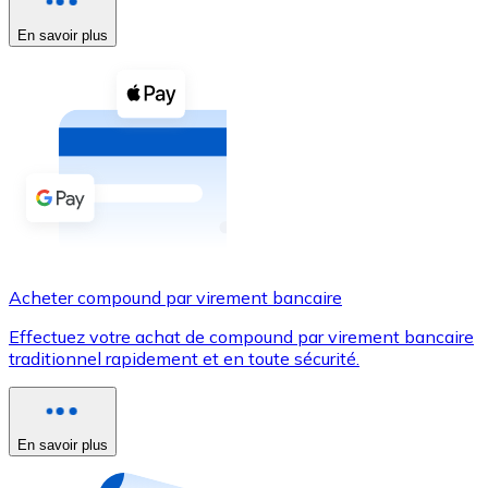
En savoir plus
Voir toutes
Coupons crypto
Achetez des cryptomonnaies en espèces et d'autres m
Acheter avec espèces
Virement SEPA
Ajoutez des fonds à votre compte Bitnovo ou effectuez 
Acheter avec virement bancaire
Acheter compound par virement bancaire
Carte de crédit / débit
Effectuez votre achat de compound par virement bancaire
Utilisez les cartes Visa et Mastercard pour acheter des
traditionnel rapidement et en toute sécurité.
Acheter avec carte
Boutique - Cartes
En savoir plus
Nouveau