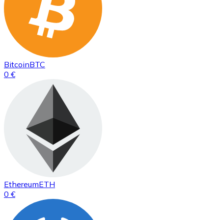
Bitcoin
BTC
0 €
Ethereum
ETH
0 €