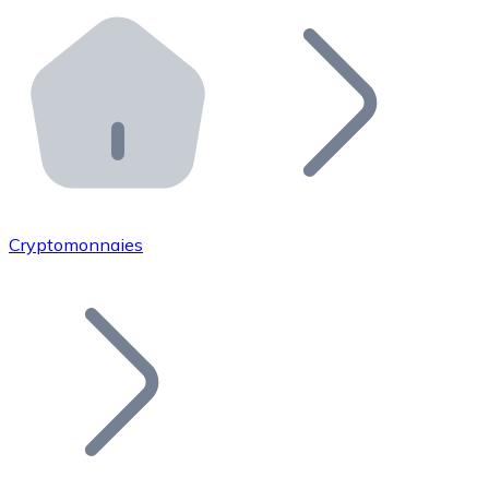
Effectuez des opérations de plus grande envergure. O
Distributeurs automatiques Bitnovo
Intégrez un ATM Bitnovo dans votre entreprise et per
API Bitnovo
Intégrez notre API dans votre écosystème.
Devenir Distributeur
Rejoignez notre réseau de distributeurs et commercialis
Cryptomonnaies
Lister un Token
Ajoutez le token de votre projet à notre service d'acha