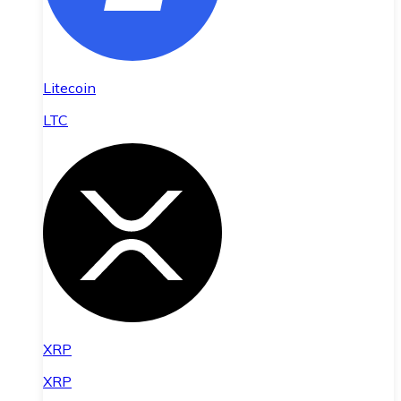
Litecoin
LTC
XRP
XRP