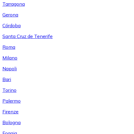
Tarragona
Gerona
Córdoba
Santa Cruz de Tenerife
Roma
Milano
Napoli
Bari
Torino
Palermo
Firenze
Bologna
Foggia