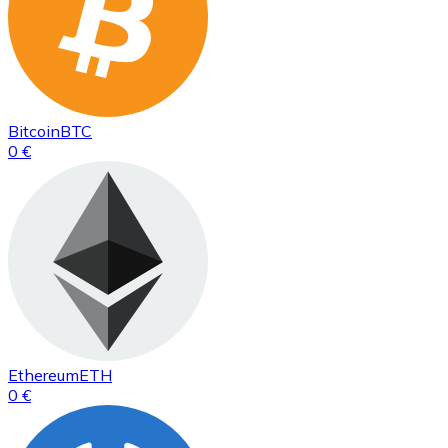
Bitcoin
BTC
0 €
Ethereum
ETH
0 €