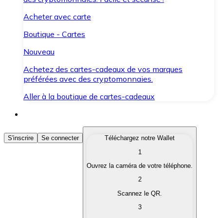
Acheter avec carte
Boutique - Cartes
Nouveau
Achetez des cartes-cadeaux de vos marques
préférées avec des cryptomonnaies.
Aller à la boutique de cartes-cadeaux
Acheter des Cryptomonnaies
S'inscrire
Se connecter
Téléchargez notre Wallet
1
Achetez les cryptomonnaies qui vous intéressent rapid
Ouvrez la caméra de votre téléphone.
Vendre des Cryptomonnaies
2
Convertissez vos cryptomonnaies en monnaie fiduciair
Scannez le QR.
3
Échanger (Swap)