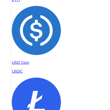
USD Coin
USDC