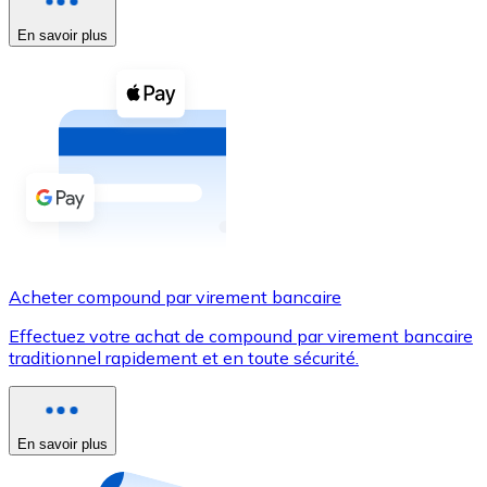
En savoir plus
Voir toutes
Coupons crypto
Achetez des cryptomonnaies en espèces et d'autres m
Acheter avec espèces
Virement SEPA
Ajoutez des fonds à votre compte Bitnovo ou effectuez 
Acheter avec virement bancaire
Acheter compound par virement bancaire
Carte de crédit / débit
Effectuez votre achat de compound par virement bancaire
Utilisez les cartes Visa et Mastercard pour acheter des
traditionnel rapidement et en toute sécurité.
Acheter avec carte
Boutique - Cartes
En savoir plus
Nouveau