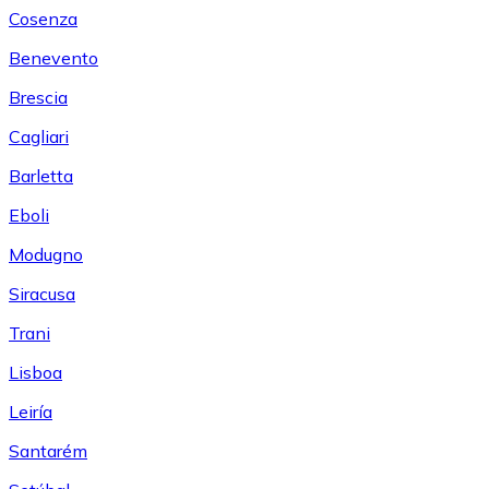
Cosenza
Benevento
Brescia
Cagliari
Barletta
Eboli
Modugno
Siracusa
Trani
Lisboa
Leiría
Santarém