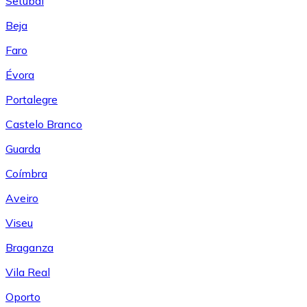
Setúbal
Beja
Faro
Évora
Portalegre
Castelo Branco
Guarda
Coímbra
Aveiro
Viseu
Braganza
Vila Real
Oporto