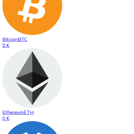
Bitcoin
BTC
0 €
Ethereum
ETH
0 €