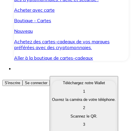
Acheter avec carte
Boutique - Cartes
Nouveau
Achetez des cartes-cadeaux de vos marques
préférées avec des cryptomonnaies.
Aller à la boutique de cartes-cadeaux
Acheter des Cryptomonnaies
S'inscrire
Se connecter
Téléchargez notre Wallet
1
Achetez les cryptomonnaies qui vous intéressent rapid
Ouvrez la caméra de votre téléphone.
Vendre des Cryptomonnaies
2
Convertissez vos cryptomonnaies en monnaie fiduciair
Scannez le QR.
3
Échanger (Swap)