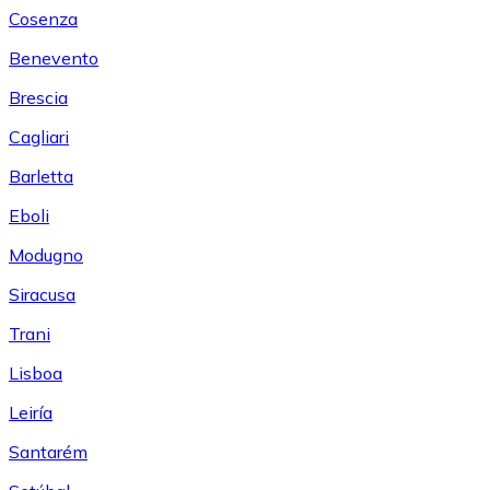
Cosenza
Benevento
Brescia
Cagliari
Barletta
Eboli
Modugno
Siracusa
Trani
Lisboa
Leiría
Santarém