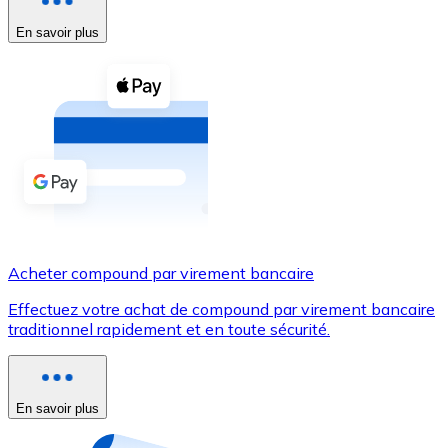
En savoir plus
Voir toutes
Coupons crypto
Achetez des cryptomonnaies en espèces et d'autres m
Acheter avec espèces
Virement SEPA
Ajoutez des fonds à votre compte Bitnovo ou effectuez 
Acheter avec virement bancaire
Acheter compound par virement bancaire
Carte de crédit / débit
Effectuez votre achat de compound par virement bancaire
Utilisez les cartes Visa et Mastercard pour acheter des
traditionnel rapidement et en toute sécurité.
Acheter avec carte
Boutique - Cartes
En savoir plus
Nouveau