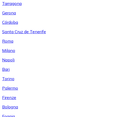
Tarragona
Gerona
Córdoba
Santa Cruz de Tenerife
Roma
Milano
Napoli
Bari
Torino
Palermo
Firenze
Bologna
Foggia