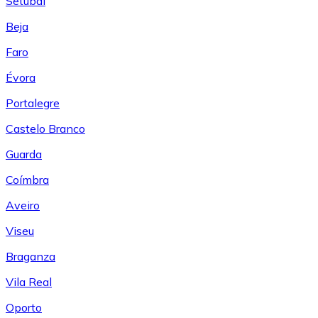
Setúbal
Beja
Faro
Évora
Portalegre
Castelo Branco
Guarda
Coímbra
Aveiro
Viseu
Braganza
Vila Real
Oporto