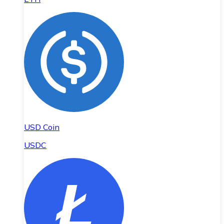
USD Coin
USDC