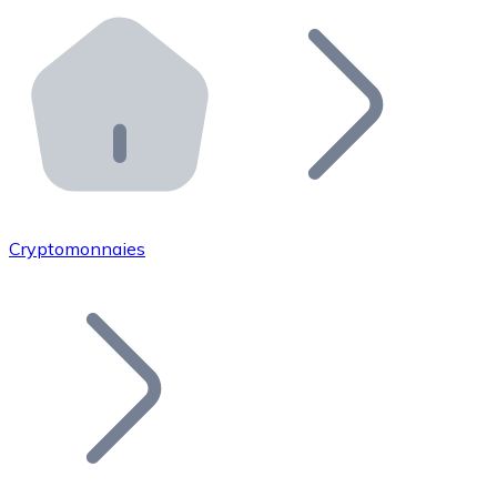
Effectuez des opérations de plus grande envergure. O
Distributeurs automatiques Bitnovo
Intégrez un ATM Bitnovo dans votre entreprise et per
API Bitnovo
Intégrez notre API dans votre écosystème.
Devenir Distributeur
Rejoignez notre réseau de distributeurs et commercialis
Cryptomonnaies
Lister un Token
Ajoutez le token de votre projet à notre service d'acha