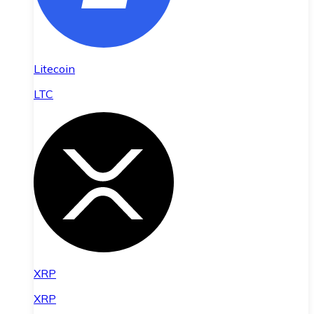
Litecoin
LTC
XRP
XRP