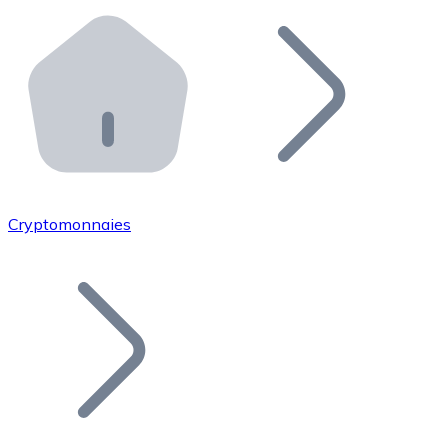
Effectuez des opérations de plus grande envergure. O
Distributeurs automatiques Bitnovo
Intégrez un ATM Bitnovo dans votre entreprise et per
API Bitnovo
Intégrez notre API dans votre écosystème.
Devenir Distributeur
Rejoignez notre réseau de distributeurs et commercialis
Cryptomonnaies
Lister un Token
Ajoutez le token de votre projet à notre service d'acha