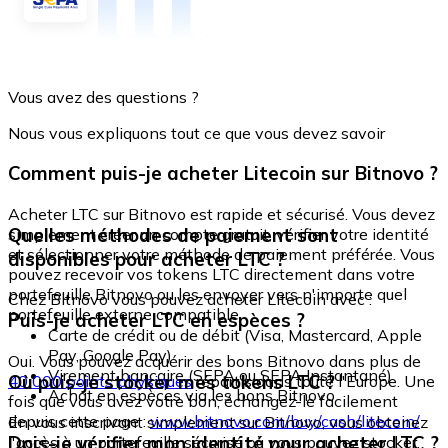
Vous avez des questions ?
Nous vous expliquons tout ce que vous devez savoir
Comment puis-je acheter Litecoin sur Bitnovo ?
Acheter LTC sur Bitnovo est rapide et sécurisé. Vous devez
Quelles méthodes de paiement sont
simplement créer un compte gratuit, vérifier votre identité
et sélectionner votre méthode de paiement préférée. Vous
disponibles pour acheter LTC ?
pouvez recevoir vos tokens LTC directement dans votre
portefeuille Bitnovo ou les envoyer vers n'importe quel
Chez Bitnovo vous pouvez acheter Litecoin avec :
portefeuille externe compatible.
Puis-je acheter LTC en espèces ?
Carte de crédit ou de débit (Visa, Mastercard, Apple
Pay, Google Pay)
Oui. Vous pouvez acquérir des bons Bitnovo dans plus de
Virement bancaire (SEPA ou SEPA Instantané)
Où puis-je stocker mes tokens LTC ?
40 000 points physiques
répartis dans toute l'Europe. Une
Achat en espèces via les bons Bitnovo
fois que vous avez votre bon, échangez-le facilement
depuis cette page :
www.bitnovo.com/buy/cash/litecoin/
En vous inscrivant simplement sur Bitnovo, vous obtenez
Dois-je vérifier mon identité pour acheter LTC ?
l'accès à un portefeuille sécurisé où vous pouvez stocker,