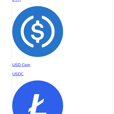
USD Coin
USDC