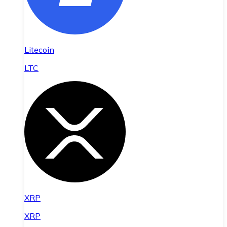
Litecoin
LTC
XRP
XRP