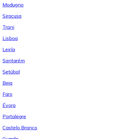
Modugno
Siracusa
Trani
Lisboa
Leiría
Santarém
Setúbal
Beja
Faro
Évora
Portalegre
Castelo Branco
Guarda