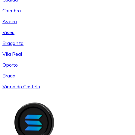
Coímbra
Aveiro
Viseu
Braganza
Vila Real
Oporto
Braga
Viana do Castelo