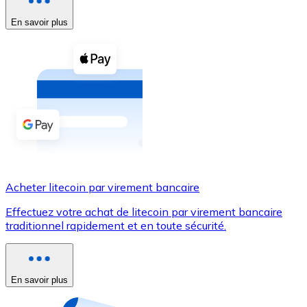
En savoir plus
Voir toutes
Coupons crypto
Achetez des cryptomonnaies en espèces et d'autres m
Acheter avec espèces
Virement SEPA
Ajoutez des fonds à votre compte Bitnovo ou effectuez 
Acheter avec virement bancaire
Acheter litecoin par virement bancaire
Carte de crédit / débit
Effectuez votre achat de litecoin par virement bancaire
Utilisez les cartes Visa et Mastercard pour acheter des
traditionnel rapidement et en toute sécurité.
Acheter avec carte
Boutique - Cartes
En savoir plus
Nouveau