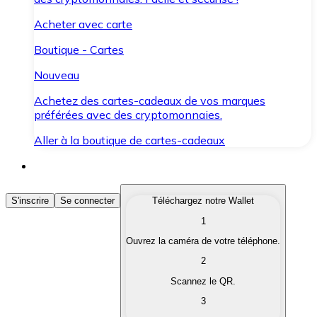
Acheter avec carte
Boutique - Cartes
Nouveau
Achetez des cartes-cadeaux de vos marques
préférées avec des cryptomonnaies.
Aller à la boutique de cartes-cadeaux
Acheter des Cryptomonnaies
S'inscrire
Se connecter
Téléchargez notre Wallet
1
Achetez les cryptomonnaies qui vous intéressent rapid
Ouvrez la caméra de votre téléphone.
Vendre des Cryptomonnaies
2
Convertissez vos cryptomonnaies en monnaie fiduciair
Scannez le QR.
3
Échanger (Swap)