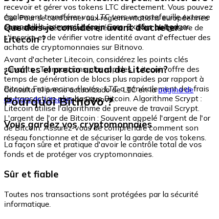
recevoir et gérer vos tokens LTC directement. Vous pouvez
également transférer vos LTC vers un portefeuille externe
Oui. Pour se conformer aux réglementations européennes
compatible, comme Litecoin Core, Exodus ou Ledger.
Que dois-je considérer avant d'acheter
et assurer la sécurité des opérations, il est obligatoire de
s'inscrire et de vérifier votre identité avant d'effectuer des
Litecoin ?
achats de cryptomonnaies sur Bitnovo.
Avant d'acheter Litecoin, considérez les points clés
¿Cuál es el precio actual de Litecoin?
suivants : Transactions plus rapides : Litecoin offre des
temps de génération de blocs plus rapides par rapport à
Bitcoin. Frais moins élevés : LTC a généralement des frais
Consulta el precio actualizado de LTC en la
página de
de transaction plus bas que Bitcoin. Algorithme Scrypt :
Pourquoi Bitnovo ?
compra de Litecoin
de Bitnovo.
Litecoin utilise l'algorithme de preuve de travail Scrypt.
L'argent de l'or de Bitcoin : Souvent appelé l'argent de l'or
Vous gardez vos cryptomonnaies
de Bitcoin. Assurez-vous de comprendre comment son
réseau fonctionne et de sécuriser la garde de vos tokens.
La façon sûre et pratique d'avoir le contrôle total de vos
fonds et de protéger vos cryptomonnaies.
Sûr et fiable
Toutes nos transactions sont protégées par la sécurité
informatique.