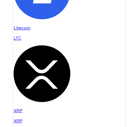
Litecoin
LTC
XRP
XRP