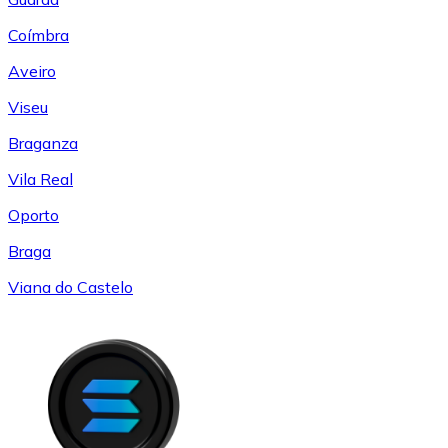
Coímbra
Aveiro
Viseu
Braganza
Vila Real
Oporto
Braga
Viana do Castelo