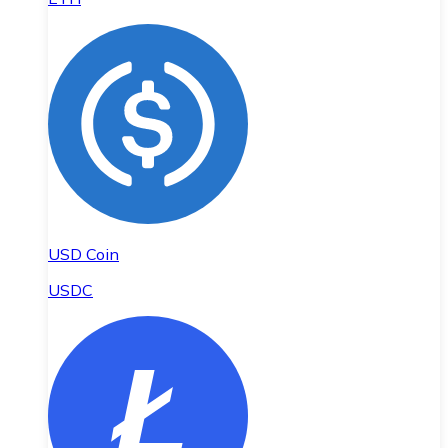
USD Coin
USDC