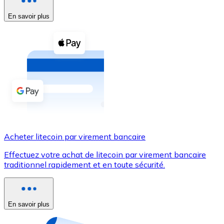
En savoir plus
Voir toutes
Coupons crypto
Achetez des cryptomonnaies en espèces et d'autres m
Acheter avec espèces
Virement SEPA
Ajoutez des fonds à votre compte Bitnovo ou effectuez 
Acheter avec virement bancaire
Acheter litecoin par virement bancaire
Carte de crédit / débit
Effectuez votre achat de litecoin par virement bancaire
Utilisez les cartes Visa et Mastercard pour acheter des
traditionnel rapidement et en toute sécurité.
Acheter avec carte
Boutique - Cartes
En savoir plus
Nouveau