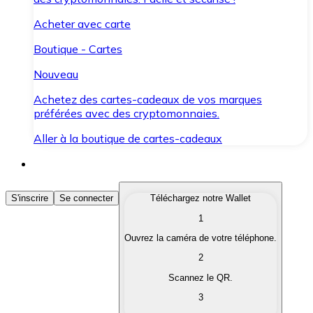
Acheter avec carte
Boutique - Cartes
Nouveau
Achetez des cartes-cadeaux de vos marques
préférées avec des cryptomonnaies.
Aller à la boutique de cartes-cadeaux
Acheter des Cryptomonnaies
S'inscrire
Se connecter
Téléchargez notre Wallet
1
Achetez les cryptomonnaies qui vous intéressent rapid
Ouvrez la caméra de votre téléphone.
Vendre des Cryptomonnaies
2
Convertissez vos cryptomonnaies en monnaie fiduciair
Scannez le QR.
3
Échanger (Swap)