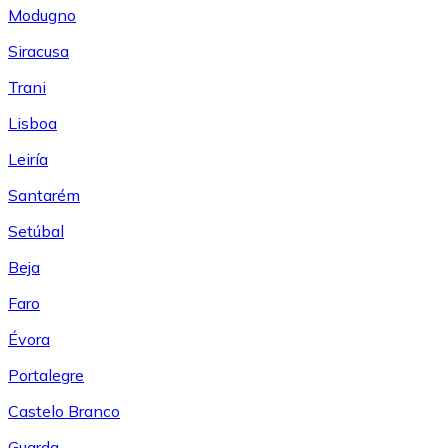
Modugno
Siracusa
Trani
Lisboa
Leiría
Santarém
Setúbal
Beja
Faro
Évora
Portalegre
Castelo Branco
Guarda