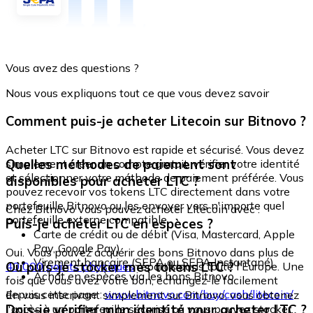
Vous avez des questions ?
Nous vous expliquons tout ce que vous devez savoir
Comment puis-je acheter Litecoin sur Bitnovo ?
Acheter LTC sur Bitnovo est rapide et sécurisé. Vous devez
Quelles méthodes de paiement sont
simplement créer un compte gratuit, vérifier votre identité
et sélectionner votre méthode de paiement préférée. Vous
disponibles pour acheter LTC ?
pouvez recevoir vos tokens LTC directement dans votre
portefeuille Bitnovo ou les envoyer vers n'importe quel
Chez Bitnovo vous pouvez acheter Litecoin avec :
portefeuille externe compatible.
Puis-je acheter LTC en espèces ?
Carte de crédit ou de débit (Visa, Mastercard, Apple
Pay, Google Pay)
Oui. Vous pouvez acquérir des bons Bitnovo dans plus de
Virement bancaire (SEPA ou SEPA Instantané)
Où puis-je stocker mes tokens LTC ?
40 000 points physiques
répartis dans toute l'Europe. Une
Achat en espèces via les bons Bitnovo
fois que vous avez votre bon, échangez-le facilement
depuis cette page :
www.bitnovo.com/buy/cash/litecoin/
En vous inscrivant simplement sur Bitnovo, vous obtenez
Dois-je vérifier mon identité pour acheter LTC ?
l'accès à un portefeuille sécurisé où vous pouvez stocker,