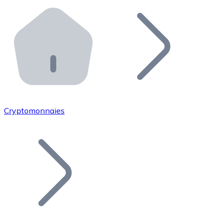
Effectuez des opérations de plus grande envergure. O
Distributeurs automatiques Bitnovo
Intégrez un ATM Bitnovo dans votre entreprise et per
API Bitnovo
Intégrez notre API dans votre écosystème.
Devenir Distributeur
Rejoignez notre réseau de distributeurs et commercialis
Cryptomonnaies
Lister un Token
Ajoutez le token de votre projet à notre service d'acha