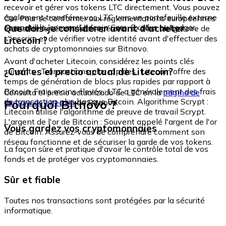
recevoir et gérer vos tokens LTC directement. Vous pouvez
également transférer vos LTC vers un portefeuille externe
Oui. Pour se conformer aux réglementations européennes
compatible, comme Litecoin Core, Exodus ou Ledger.
Que dois-je considérer avant d'acheter
et assurer la sécurité des opérations, il est obligatoire de
s'inscrire et de vérifier votre identité avant d'effectuer des
Litecoin ?
achats de cryptomonnaies sur Bitnovo.
Avant d'acheter Litecoin, considérez les points clés
¿Cuál es el precio actual de Litecoin?
suivants : Transactions plus rapides : Litecoin offre des
temps de génération de blocs plus rapides par rapport à
Bitcoin. Frais moins élevés : LTC a généralement des frais
Consulta el precio actualizado de LTC en la
página de
de transaction plus bas que Bitcoin. Algorithme Scrypt :
Pourquoi Bitnovo ?
compra de Litecoin
de Bitnovo.
Litecoin utilise l'algorithme de preuve de travail Scrypt.
L'argent de l'or de Bitcoin : Souvent appelé l'argent de l'or
Vous gardez vos cryptomonnaies
de Bitcoin. Assurez-vous de comprendre comment son
réseau fonctionne et de sécuriser la garde de vos tokens.
La façon sûre et pratique d'avoir le contrôle total de vos
fonds et de protéger vos cryptomonnaies.
Sûr et fiable
Toutes nos transactions sont protégées par la sécurité
informatique.