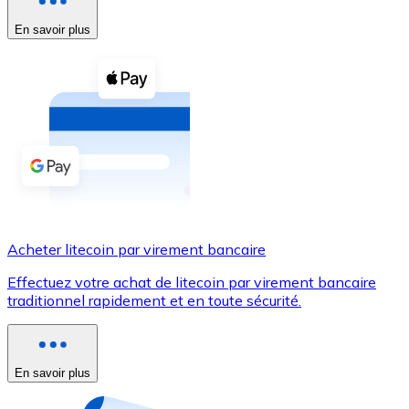
En savoir plus
Voir toutes
Coupons crypto
Achetez des cryptomonnaies en espèces et d'autres m
Acheter avec espèces
Virement SEPA
Ajoutez des fonds à votre compte Bitnovo ou effectuez 
Acheter avec virement bancaire
Acheter litecoin par virement bancaire
Carte de crédit / débit
Effectuez votre achat de litecoin par virement bancaire
Utilisez les cartes Visa et Mastercard pour acheter des
traditionnel rapidement et en toute sécurité.
Acheter avec carte
Boutique - Cartes
En savoir plus
Nouveau