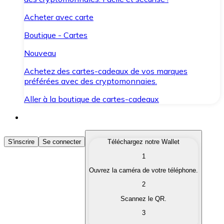
Acheter avec carte
Boutique - Cartes
Nouveau
Achetez des cartes-cadeaux de vos marques
préférées avec des cryptomonnaies.
Aller à la boutique de cartes-cadeaux
Acheter des Cryptomonnaies
S'inscrire
Se connecter
Téléchargez notre Wallet
1
Achetez les cryptomonnaies qui vous intéressent rapid
Ouvrez la caméra de votre téléphone.
Vendre des Cryptomonnaies
2
Convertissez vos cryptomonnaies en monnaie fiduciair
Scannez le QR.
3
Échanger (Swap)