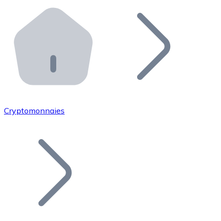
Effectuez des opérations de plus grande envergure. O
Distributeurs automatiques Bitnovo
Intégrez un ATM Bitnovo dans votre entreprise et per
API Bitnovo
Intégrez notre API dans votre écosystème.
Devenir Distributeur
Rejoignez notre réseau de distributeurs et commercialis
Cryptomonnaies
Lister un Token
Ajoutez le token de votre projet à notre service d'acha