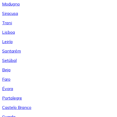
Modugno
Siracusa
Trani
Lisboa
Leiría
Santarém
Setúbal
Beja
Faro
Évora
Portalegre
Castelo Branco
Guarda