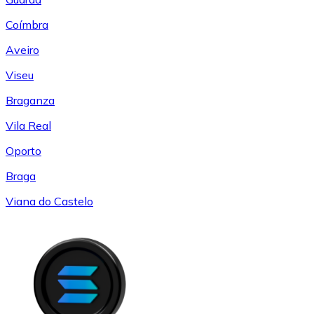
Coímbra
Aveiro
Viseu
Braganza
Vila Real
Oporto
Braga
Viana do Castelo