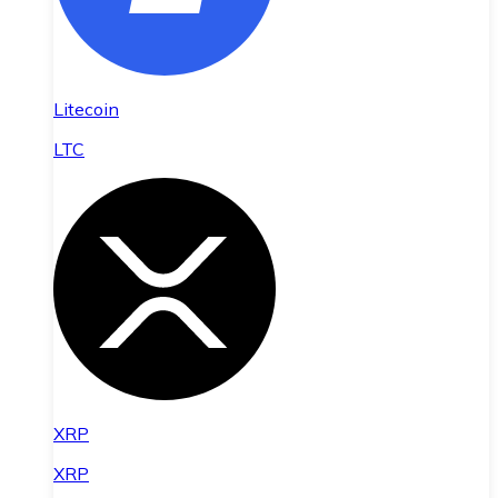
Litecoin
LTC
XRP
XRP