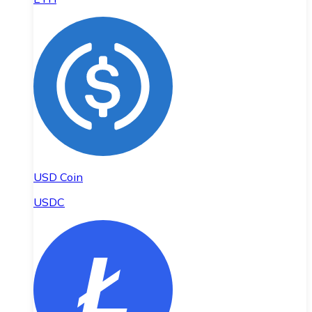
USD Coin
USDC