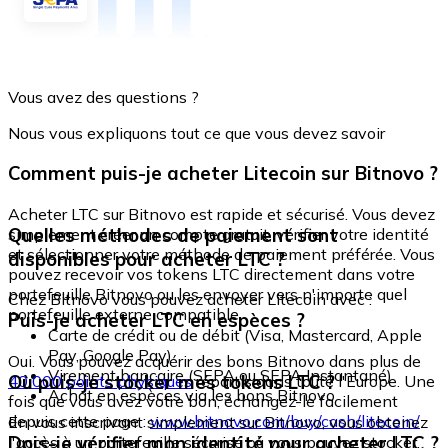
Vous avez des questions ?
Nous vous expliquons tout ce que vous devez savoir
Comment puis-je acheter Litecoin sur Bitnovo ?
Acheter LTC sur Bitnovo est rapide et sécurisé. Vous devez
Quelles méthodes de paiement sont
simplement créer un compte gratuit, vérifier votre identité
et sélectionner votre méthode de paiement préférée. Vous
disponibles pour acheter LTC ?
pouvez recevoir vos tokens LTC directement dans votre
portefeuille Bitnovo ou les envoyer vers n'importe quel
Chez Bitnovo vous pouvez acheter Litecoin avec :
portefeuille externe compatible.
Puis-je acheter LTC en espèces ?
Carte de crédit ou de débit (Visa, Mastercard, Apple
Pay, Google Pay)
Oui. Vous pouvez acquérir des bons Bitnovo dans plus de
Virement bancaire (SEPA ou SEPA Instantané)
Où puis-je stocker mes tokens LTC ?
40 000 points physiques
répartis dans toute l'Europe. Une
Achat en espèces via les bons Bitnovo
fois que vous avez votre bon, échangez-le facilement
depuis cette page :
www.bitnovo.com/buy/cash/litecoin/
En vous inscrivant simplement sur Bitnovo, vous obtenez
Dois-je vérifier mon identité pour acheter LTC ?
l'accès à un portefeuille sécurisé où vous pouvez stocker,