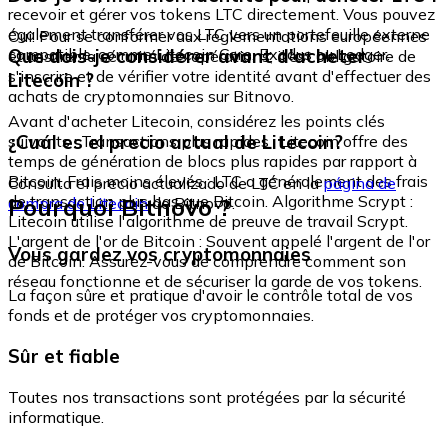
recevoir et gérer vos tokens LTC directement. Vous pouvez
également transférer vos LTC vers un portefeuille externe
Oui. Pour se conformer aux réglementations européennes
compatible, comme Litecoin Core, Exodus ou Ledger.
Que dois-je considérer avant d'acheter
et assurer la sécurité des opérations, il est obligatoire de
s'inscrire et de vérifier votre identité avant d'effectuer des
Litecoin ?
achats de cryptomonnaies sur Bitnovo.
Avant d'acheter Litecoin, considérez les points clés
¿Cuál es el precio actual de Litecoin?
suivants : Transactions plus rapides : Litecoin offre des
temps de génération de blocs plus rapides par rapport à
Bitcoin. Frais moins élevés : LTC a généralement des frais
Consulta el precio actualizado de LTC en la
página de
de transaction plus bas que Bitcoin. Algorithme Scrypt :
Pourquoi Bitnovo ?
compra de Litecoin
de Bitnovo.
Litecoin utilise l'algorithme de preuve de travail Scrypt.
L'argent de l'or de Bitcoin : Souvent appelé l'argent de l'or
Vous gardez vos cryptomonnaies
de Bitcoin. Assurez-vous de comprendre comment son
réseau fonctionne et de sécuriser la garde de vos tokens.
La façon sûre et pratique d'avoir le contrôle total de vos
fonds et de protéger vos cryptomonnaies.
Sûr et fiable
Toutes nos transactions sont protégées par la sécurité
informatique.