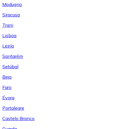
Modugno
Siracusa
Trani
Lisboa
Leiría
Santarém
Setúbal
Beja
Faro
Évora
Portalegre
Castelo Branco
Guarda