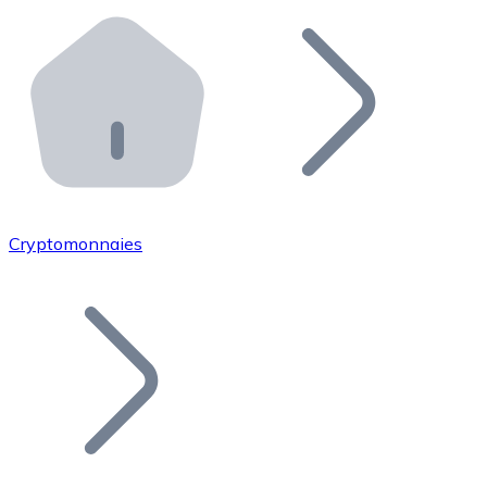
Effectuez des opérations de plus grande envergure. O
Distributeurs automatiques Bitnovo
Intégrez un ATM Bitnovo dans votre entreprise et per
API Bitnovo
Intégrez notre API dans votre écosystème.
Devenir Distributeur
Rejoignez notre réseau de distributeurs et commercialis
Cryptomonnaies
Lister un Token
Ajoutez le token de votre projet à notre service d'acha