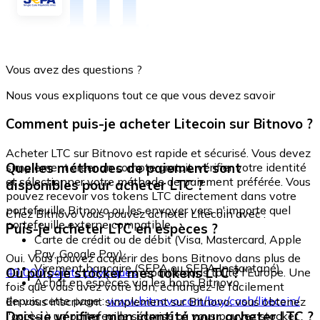
Vous avez des questions ?
Nous vous expliquons tout ce que vous devez savoir
Comment puis-je acheter Litecoin sur Bitnovo ?
Acheter LTC sur Bitnovo est rapide et sécurisé. Vous devez
Quelles méthodes de paiement sont
simplement créer un compte gratuit, vérifier votre identité
et sélectionner votre méthode de paiement préférée. Vous
disponibles pour acheter LTC ?
pouvez recevoir vos tokens LTC directement dans votre
portefeuille Bitnovo ou les envoyer vers n'importe quel
Chez Bitnovo vous pouvez acheter Litecoin avec :
portefeuille externe compatible.
Puis-je acheter LTC en espèces ?
Carte de crédit ou de débit (Visa, Mastercard, Apple
Pay, Google Pay)
Oui. Vous pouvez acquérir des bons Bitnovo dans plus de
Virement bancaire (SEPA ou SEPA Instantané)
Où puis-je stocker mes tokens LTC ?
40 000 points physiques
répartis dans toute l'Europe. Une
Achat en espèces via les bons Bitnovo
fois que vous avez votre bon, échangez-le facilement
depuis cette page :
www.bitnovo.com/buy/cash/litecoin/
En vous inscrivant simplement sur Bitnovo, vous obtenez
Dois-je vérifier mon identité pour acheter LTC ?
l'accès à un portefeuille sécurisé où vous pouvez stocker,