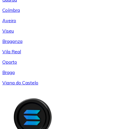
Coímbra
Aveiro
Viseu
Braganza
Vila Real
Oporto
Braga
Viana do Castelo