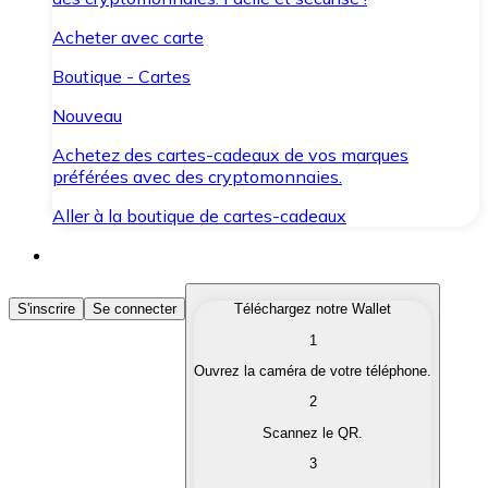
Acheter avec carte
Boutique - Cartes
Nouveau
Achetez des cartes-cadeaux de vos marques
préférées avec des cryptomonnaies.
Aller à la boutique de cartes-cadeaux
Acheter des Cryptomonnaies
S'inscrire
Se connecter
Téléchargez notre Wallet
1
Achetez les cryptomonnaies qui vous intéressent rapid
Ouvrez la caméra de votre téléphone.
Vendre des Cryptomonnaies
2
Convertissez vos cryptomonnaies en monnaie fiduciair
Scannez le QR.
3
Échanger (Swap)