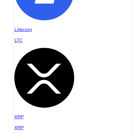
Litecoin
LTC
XRP
XRP