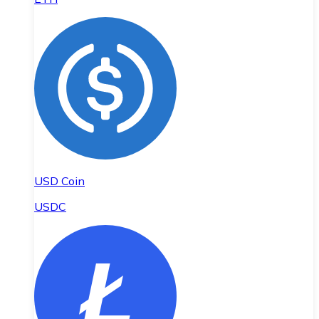
USD Coin
USDC