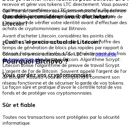
recevoir et gérer vos tokens LTC directement. Vous pouvez
également transférer vos LTC vers un portefeuille externe
Oui. Pour se conformer aux réglementations européennes
compatible, comme Litecoin Core, Exodus ou Ledger.
Que dois-je considérer avant d'acheter
et assurer la sécurité des opérations, il est obligatoire de
s'inscrire et de vérifier votre identité avant d'effectuer des
Litecoin ?
achats de cryptomonnaies sur Bitnovo.
Avant d'acheter Litecoin, considérez les points clés
¿Cuál es el precio actual de Litecoin?
suivants : Transactions plus rapides : Litecoin offre des
temps de génération de blocs plus rapides par rapport à
Bitcoin. Frais moins élevés : LTC a généralement des frais
Consulta el precio actualizado de LTC en la
página de
de transaction plus bas que Bitcoin. Algorithme Scrypt :
Pourquoi Bitnovo ?
compra de Litecoin
de Bitnovo.
Litecoin utilise l'algorithme de preuve de travail Scrypt.
L'argent de l'or de Bitcoin : Souvent appelé l'argent de l'or
Vous gardez vos cryptomonnaies
de Bitcoin. Assurez-vous de comprendre comment son
réseau fonctionne et de sécuriser la garde de vos tokens.
La façon sûre et pratique d'avoir le contrôle total de vos
fonds et de protéger vos cryptomonnaies.
Sûr et fiable
Toutes nos transactions sont protégées par la sécurité
informatique.