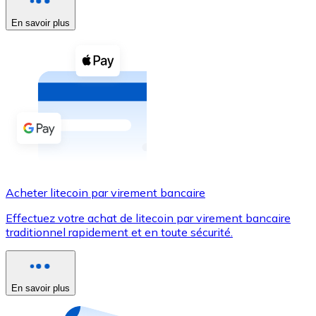
En savoir plus
Voir toutes
Coupons crypto
Achetez des cryptomonnaies en espèces et d'autres m
Acheter avec espèces
Virement SEPA
Ajoutez des fonds à votre compte Bitnovo ou effectuez 
Acheter avec virement bancaire
Acheter litecoin par virement bancaire
Carte de crédit / débit
Effectuez votre achat de litecoin par virement bancaire
Utilisez les cartes Visa et Mastercard pour acheter des
traditionnel rapidement et en toute sécurité.
Acheter avec carte
Boutique - Cartes
En savoir plus
Nouveau