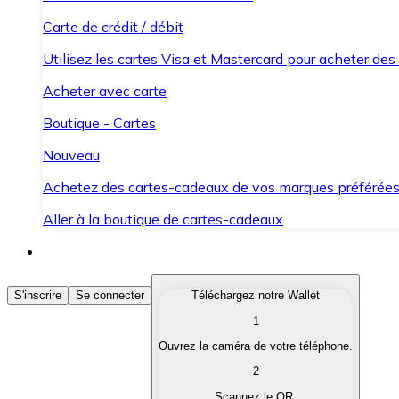
Carte de crédit / débit
Utilisez les cartes Visa et Mastercard pour acheter des
Acheter avec carte
Boutique - Cartes
Nouveau
Achetez des cartes-cadeaux de vos marques préférée
Aller à la boutique de cartes-cadeaux
Acheter des Cryptomonnaies
S'inscrire
Se connecter
Téléchargez notre Wallet
1
Achetez les cryptomonnaies qui vous intéressent rapid
Ouvrez la caméra de votre téléphone.
Vendre des Cryptomonnaies
2
Convertissez vos cryptomonnaies en monnaie fiduciair
Scannez le QR.