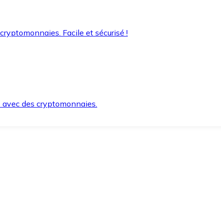
 cryptomonnaies. Facile et sécurisé !
s avec des cryptomonnaies.
ement et en toute sécurité.
e lorsque vous en avez besoin.