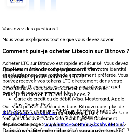
Vous avez des questions ?
Nous vous expliquons tout ce que vous devez savoir
Comment puis-je acheter Litecoin sur Bitnovo ?
Acheter LTC sur Bitnovo est rapide et sécurisé. Vous devez
Quelles méthodes de paiement sont
simplement créer un compte gratuit, vérifier votre identité
et sélectionner votre méthode de paiement préférée. Vous
disponibles pour acheter LTC ?
pouvez recevoir vos tokens LTC directement dans votre
portefeuille Bitnovo ou les envoyer vers n'importe quel
Chez Bitnovo vous pouvez acheter Litecoin avec :
portefeuille externe compatible.
Puis-je acheter LTC en espèces ?
Carte de crédit ou de débit (Visa, Mastercard, Apple
Pay, Google Pay)
Oui. Vous pouvez acquérir des bons Bitnovo dans plus de
Virement bancaire (SEPA ou SEPA Instantané)
Où puis-je stocker mes tokens LTC ?
40 000 points physiques
répartis dans toute l'Europe. Une
Achat en espèces via les bons Bitnovo
fois que vous avez votre bon, échangez-le facilement
depuis cette page :
www.bitnovo.com/buy/cash/litecoin/
En vous inscrivant simplement sur Bitnovo, vous obtenez
Dois-je vérifier mon identité pour acheter LTC ?
l'accès à un portefeuille sécurisé où vous pouvez stocker,