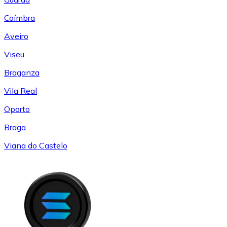
Coímbra
Aveiro
Viseu
Braganza
Vila Real
Oporto
Braga
Viana do Castelo