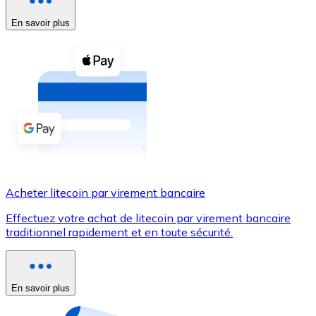
En savoir plus
Voir toutes
Coupons crypto
Achetez des cryptomonnaies en espèces et d'autres m
Acheter avec espèces
Virement SEPA
Ajoutez des fonds à votre compte Bitnovo ou effectuez 
Acheter avec virement bancaire
Acheter litecoin par virement bancaire
Carte de crédit / débit
Effectuez votre achat de litecoin par virement bancaire
Utilisez les cartes Visa et Mastercard pour acheter des
traditionnel rapidement et en toute sécurité.
Acheter avec carte
Boutique - Cartes
En savoir plus
Nouveau