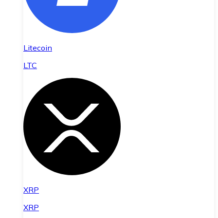
Litecoin
LTC
XRP
XRP