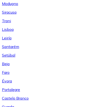
Modugno
Siracusa
Trani
Lisboa
Leiría
Santarém
Setúbal
Beja
Faro
Évora
Portalegre
Castelo Branco
Guarda