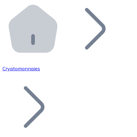
Effectuez des opérations de plus grande envergure. O
Distributeurs automatiques Bitnovo
Intégrez un ATM Bitnovo dans votre entreprise et per
API Bitnovo
Intégrez notre API dans votre écosystème.
Devenir Distributeur
Rejoignez notre réseau de distributeurs et commercialis
Cryptomonnaies
Lister un Token
Ajoutez le token de votre projet à notre service d'acha