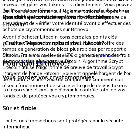
recevoir et gérer vos tokens LTC directement. Vous pouvez
également transférer vos LTC vers un portefeuille externe
Oui. Pour se conformer aux réglementations européennes
compatible, comme Litecoin Core, Exodus ou Ledger.
Que dois-je considérer avant d'acheter
et assurer la sécurité des opérations, il est obligatoire de
s'inscrire et de vérifier votre identité avant d'effectuer des
Litecoin ?
achats de cryptomonnaies sur Bitnovo.
Avant d'acheter Litecoin, considérez les points clés
¿Cuál es el precio actual de Litecoin?
suivants : Transactions plus rapides : Litecoin offre des
temps de génération de blocs plus rapides par rapport à
Bitcoin. Frais moins élevés : LTC a généralement des frais
Consulta el precio actualizado de LTC en la
página de
de transaction plus bas que Bitcoin. Algorithme Scrypt :
Pourquoi Bitnovo ?
compra de Litecoin
de Bitnovo.
Litecoin utilise l'algorithme de preuve de travail Scrypt.
L'argent de l'or de Bitcoin : Souvent appelé l'argent de l'or
Vous gardez vos cryptomonnaies
de Bitcoin. Assurez-vous de comprendre comment son
réseau fonctionne et de sécuriser la garde de vos tokens.
La façon sûre et pratique d'avoir le contrôle total de vos
fonds et de protéger vos cryptomonnaies.
Sûr et fiable
Toutes nos transactions sont protégées par la sécurité
informatique.