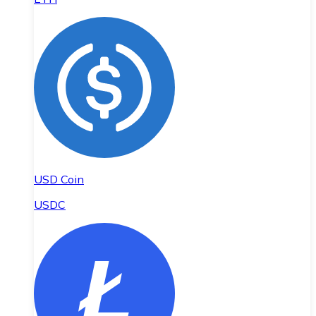
USD Coin
USDC