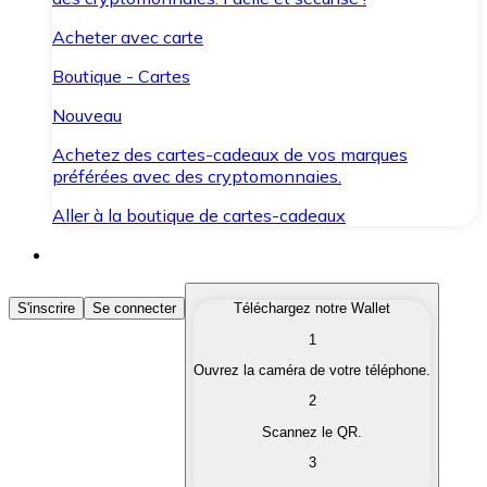
Acheter avec carte
Boutique - Cartes
Nouveau
Achetez des cartes-cadeaux de vos marques
préférées avec des cryptomonnaies.
Aller à la boutique de cartes-cadeaux
Acheter des Cryptomonnaies
S'inscrire
Se connecter
Téléchargez notre Wallet
1
Achetez les cryptomonnaies qui vous intéressent rapid
Ouvrez la caméra de votre téléphone.
Vendre des Cryptomonnaies
2
Convertissez vos cryptomonnaies en monnaie fiduciair
Scannez le QR.
3
Échanger (Swap)