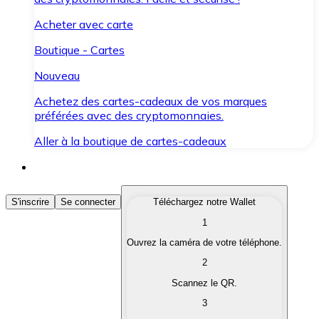
Acheter avec carte
Boutique - Cartes
Nouveau
Achetez des cartes-cadeaux de vos marques
préférées avec des cryptomonnaies.
Aller à la boutique de cartes-cadeaux
Acheter des Cryptomonnaies
S'inscrire
Se connecter
Téléchargez notre Wallet
1
Achetez les cryptomonnaies qui vous intéressent rapid
Ouvrez la caméra de votre téléphone.
Vendre des Cryptomonnaies
2
Convertissez vos cryptomonnaies en monnaie fiduciair
Scannez le QR.
3
Échanger (Swap)