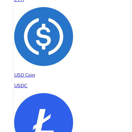
USD Coin
USDC