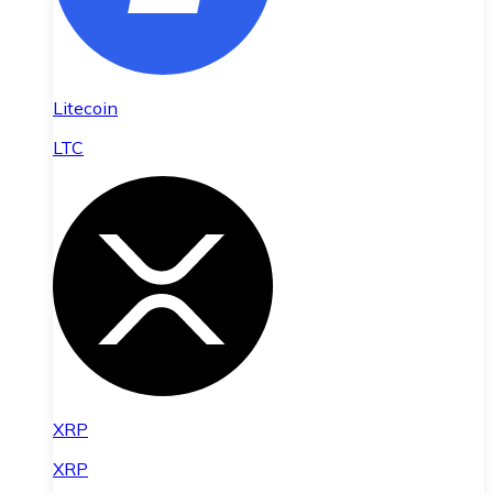
Litecoin
LTC
XRP
XRP