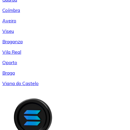
Coímbra
Aveiro
Viseu
Braganza
Vila Real
Oporto
Braga
Viana do Castelo