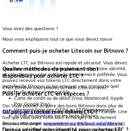
Vous avez des questions ?
Nous vous expliquons tout ce que vous devez savoir
Comment puis-je acheter Litecoin sur Bitnovo ?
Acheter LTC sur Bitnovo est rapide et sécurisé. Vous devez
Quelles méthodes de paiement sont
simplement créer un compte gratuit, vérifier votre identité
et sélectionner votre méthode de paiement préférée. Vous
disponibles pour acheter LTC ?
pouvez recevoir vos tokens LTC directement dans votre
portefeuille Bitnovo ou les envoyer vers n'importe quel
Chez Bitnovo vous pouvez acheter Litecoin avec :
portefeuille externe compatible.
Puis-je acheter LTC en espèces ?
Carte de crédit ou de débit (Visa, Mastercard, Apple
Pay, Google Pay)
Oui. Vous pouvez acquérir des bons Bitnovo dans plus de
Virement bancaire (SEPA ou SEPA Instantané)
Où puis-je stocker mes tokens LTC ?
40 000 points physiques
répartis dans toute l'Europe. Une
Achat en espèces via les bons Bitnovo
fois que vous avez votre bon, échangez-le facilement
depuis cette page :
www.bitnovo.com/buy/cash/litecoin/
En vous inscrivant simplement sur Bitnovo, vous obtenez
Dois-je vérifier mon identité pour acheter LTC ?
l'accès à un portefeuille sécurisé où vous pouvez stocker,