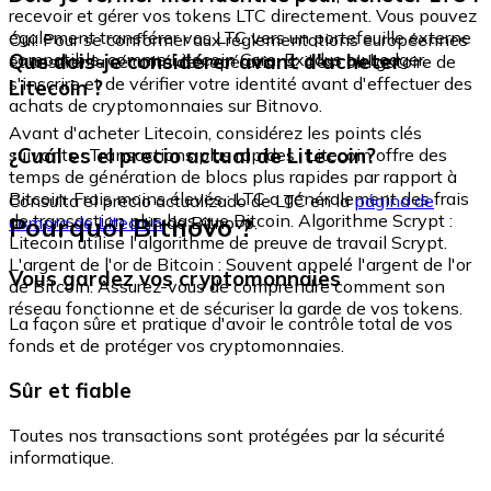
recevoir et gérer vos tokens LTC directement. Vous pouvez
également transférer vos LTC vers un portefeuille externe
Oui. Pour se conformer aux réglementations européennes
compatible, comme Litecoin Core, Exodus ou Ledger.
Que dois-je considérer avant d'acheter
et assurer la sécurité des opérations, il est obligatoire de
s'inscrire et de vérifier votre identité avant d'effectuer des
Litecoin ?
achats de cryptomonnaies sur Bitnovo.
Avant d'acheter Litecoin, considérez les points clés
¿Cuál es el precio actual de Litecoin?
suivants : Transactions plus rapides : Litecoin offre des
temps de génération de blocs plus rapides par rapport à
Bitcoin. Frais moins élevés : LTC a généralement des frais
Consulta el precio actualizado de LTC en la
página de
de transaction plus bas que Bitcoin. Algorithme Scrypt :
Pourquoi Bitnovo ?
compra de Litecoin
de Bitnovo.
Litecoin utilise l'algorithme de preuve de travail Scrypt.
L'argent de l'or de Bitcoin : Souvent appelé l'argent de l'or
Vous gardez vos cryptomonnaies
de Bitcoin. Assurez-vous de comprendre comment son
réseau fonctionne et de sécuriser la garde de vos tokens.
La façon sûre et pratique d'avoir le contrôle total de vos
fonds et de protéger vos cryptomonnaies.
Sûr et fiable
Toutes nos transactions sont protégées par la sécurité
informatique.