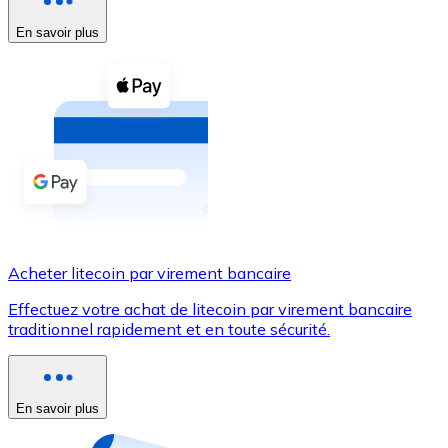
En savoir plus
Voir toutes
Coupons crypto
Achetez des cryptomonnaies en espèces et d'autres m
Acheter avec espèces
Virement SEPA
Ajoutez des fonds à votre compte Bitnovo ou effectuez 
Acheter avec virement bancaire
Acheter litecoin par virement bancaire
Carte de crédit / débit
Effectuez votre achat de litecoin par virement bancaire
Utilisez les cartes Visa et Mastercard pour acheter des
traditionnel rapidement et en toute sécurité.
Acheter avec carte
Boutique - Cartes
En savoir plus
Nouveau