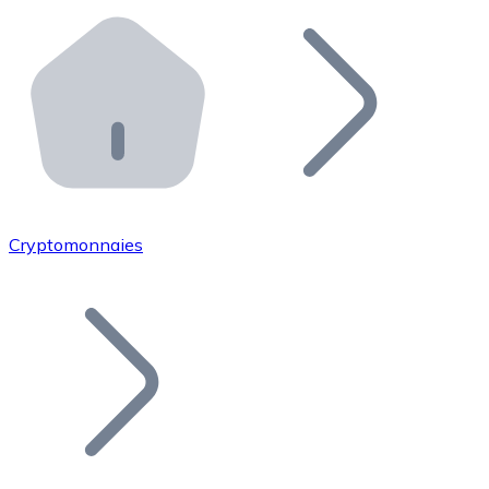
Effectuez des opérations de plus grande envergure. O
Distributeurs automatiques Bitnovo
Intégrez un ATM Bitnovo dans votre entreprise et per
API Bitnovo
Intégrez notre API dans votre écosystème.
Devenir Distributeur
Rejoignez notre réseau de distributeurs et commercialis
Cryptomonnaies
Lister un Token
Ajoutez le token de votre projet à notre service d'acha