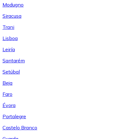
Modugno
Siracusa
Trani
Lisboa
Leiría
Santarém
Setúbal
Beja
Faro
Évora
Portalegre
Castelo Branco
Guarda