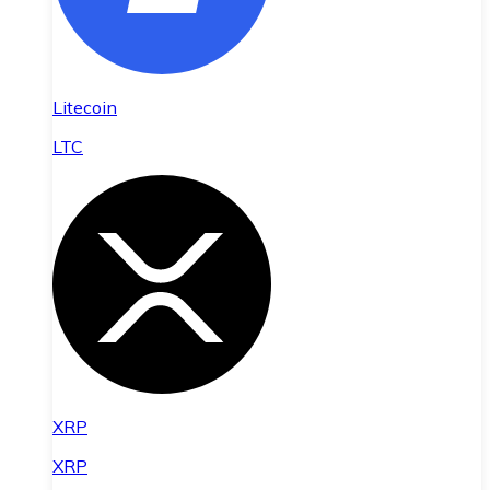
Litecoin
LTC
XRP
XRP