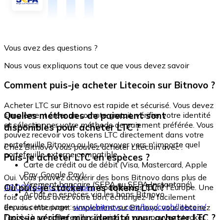
Vous avez des questions ?
Nous vous expliquons tout ce que vous devez savoir
Comment puis-je acheter Litecoin sur Bitnovo ?
Acheter LTC sur Bitnovo est rapide et sécurisé. Vous devez
Quelles méthodes de paiement sont
simplement créer un compte gratuit, vérifier votre identité
et sélectionner votre méthode de paiement préférée. Vous
disponibles pour acheter LTC ?
pouvez recevoir vos tokens LTC directement dans votre
portefeuille Bitnovo ou les envoyer vers n'importe quel
Chez Bitnovo vous pouvez acheter Litecoin avec :
portefeuille externe compatible.
Puis-je acheter LTC en espèces ?
Carte de crédit ou de débit (Visa, Mastercard, Apple
Pay, Google Pay)
Oui. Vous pouvez acquérir des bons Bitnovo dans plus de
Virement bancaire (SEPA ou SEPA Instantané)
Où puis-je stocker mes tokens LTC ?
40 000 points physiques
répartis dans toute l'Europe. Une
Achat en espèces via les bons Bitnovo
fois que vous avez votre bon, échangez-le facilement
depuis cette page :
www.bitnovo.com/buy/cash/litecoin/
En vous inscrivant simplement sur Bitnovo, vous obtenez
Dois-je vérifier mon identité pour acheter LTC ?
l'accès à un portefeuille sécurisé où vous pouvez stocker,