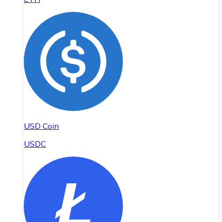
USD Coin
USDC