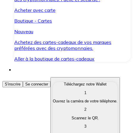
Acheter avec carte
Boutique - Cartes
Nouveau
Achetez des cartes-cadeaux de vos marques
préférées avec des cryptomonnaies.
Aller à la boutique de cartes-cadeaux
Acheter des Cryptomonnaies
S'inscrire
Se connecter
Téléchargez notre Wallet
1
Achetez les cryptomonnaies qui vous intéressent rapid
Ouvrez la caméra de votre téléphone.
Vendre des Cryptomonnaies
2
Convertissez vos cryptomonnaies en monnaie fiduciair
Scannez le QR.
3
Échanger (Swap)