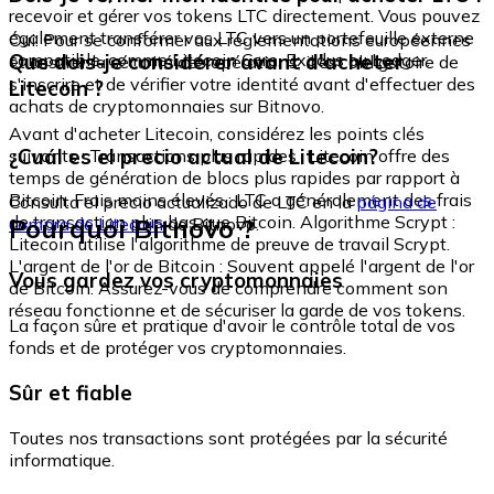
recevoir et gérer vos tokens LTC directement. Vous pouvez
également transférer vos LTC vers un portefeuille externe
Oui. Pour se conformer aux réglementations européennes
compatible, comme Litecoin Core, Exodus ou Ledger.
Que dois-je considérer avant d'acheter
et assurer la sécurité des opérations, il est obligatoire de
s'inscrire et de vérifier votre identité avant d'effectuer des
Litecoin ?
achats de cryptomonnaies sur Bitnovo.
Avant d'acheter Litecoin, considérez les points clés
¿Cuál es el precio actual de Litecoin?
suivants : Transactions plus rapides : Litecoin offre des
temps de génération de blocs plus rapides par rapport à
Bitcoin. Frais moins élevés : LTC a généralement des frais
Consulta el precio actualizado de LTC en la
página de
de transaction plus bas que Bitcoin. Algorithme Scrypt :
Pourquoi Bitnovo ?
compra de Litecoin
de Bitnovo.
Litecoin utilise l'algorithme de preuve de travail Scrypt.
L'argent de l'or de Bitcoin : Souvent appelé l'argent de l'or
Vous gardez vos cryptomonnaies
de Bitcoin. Assurez-vous de comprendre comment son
réseau fonctionne et de sécuriser la garde de vos tokens.
La façon sûre et pratique d'avoir le contrôle total de vos
fonds et de protéger vos cryptomonnaies.
Sûr et fiable
Toutes nos transactions sont protégées par la sécurité
informatique.