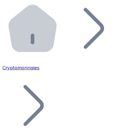
Effectuez des opérations de plus grande envergure. O
Distributeurs automatiques Bitnovo
Intégrez un ATM Bitnovo dans votre entreprise et per
API Bitnovo
Intégrez notre API dans votre écosystème.
Devenir Distributeur
Rejoignez notre réseau de distributeurs et commercialis
Cryptomonnaies
Lister un Token
Ajoutez le token de votre projet à notre service d'acha