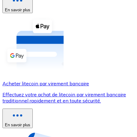
En savoir plus
Voir toutes
Coupons crypto
Achetez des cryptomonnaies en espèces et d'autres m
Acheter avec espèces
Virement SEPA
Ajoutez des fonds à votre compte Bitnovo ou effectuez 
Acheter avec virement bancaire
Acheter litecoin par virement bancaire
Carte de crédit / débit
Effectuez votre achat de litecoin par virement bancaire
Utilisez les cartes Visa et Mastercard pour acheter des
traditionnel rapidement et en toute sécurité.
Acheter avec carte
Boutique - Cartes
En savoir plus
Nouveau