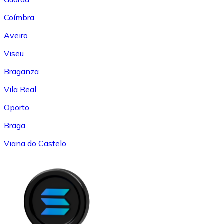
Coímbra
Aveiro
Viseu
Braganza
Vila Real
Oporto
Braga
Viana do Castelo