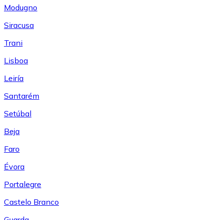
Modugno
Siracusa
Trani
Lisboa
Leiría
Santarém
Setúbal
Beja
Faro
Évora
Portalegre
Castelo Branco
Guarda