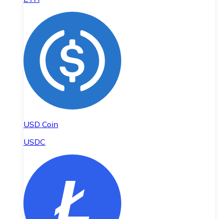
USD Coin
USDC