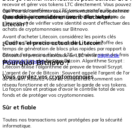
recevoir et gérer vos tokens LTC directement. Vous pouvez
également transférer vos LTC vers un portefeuille externe
Oui. Pour se conformer aux réglementations européennes
compatible, comme Litecoin Core, Exodus ou Ledger.
Que dois-je considérer avant d'acheter
et assurer la sécurité des opérations, il est obligatoire de
s'inscrire et de vérifier votre identité avant d'effectuer des
Litecoin ?
achats de cryptomonnaies sur Bitnovo.
Avant d'acheter Litecoin, considérez les points clés
¿Cuál es el precio actual de Litecoin?
suivants : Transactions plus rapides : Litecoin offre des
temps de génération de blocs plus rapides par rapport à
Bitcoin. Frais moins élevés : LTC a généralement des frais
Consulta el precio actualizado de LTC en la
página de
de transaction plus bas que Bitcoin. Algorithme Scrypt :
Pourquoi Bitnovo ?
compra de Litecoin
de Bitnovo.
Litecoin utilise l'algorithme de preuve de travail Scrypt.
L'argent de l'or de Bitcoin : Souvent appelé l'argent de l'or
Vous gardez vos cryptomonnaies
de Bitcoin. Assurez-vous de comprendre comment son
réseau fonctionne et de sécuriser la garde de vos tokens.
La façon sûre et pratique d'avoir le contrôle total de vos
fonds et de protéger vos cryptomonnaies.
Sûr et fiable
Toutes nos transactions sont protégées par la sécurité
informatique.