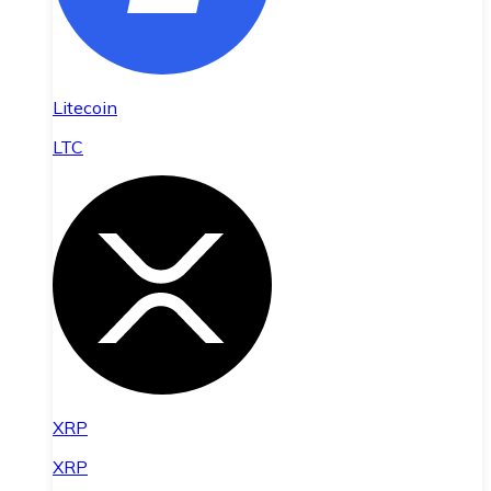
Litecoin
LTC
XRP
XRP