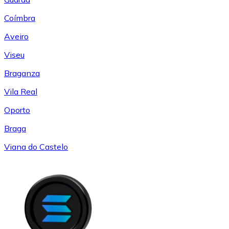
Coímbra
Aveiro
Viseu
Braganza
Vila Real
Oporto
Braga
Viana do Castelo