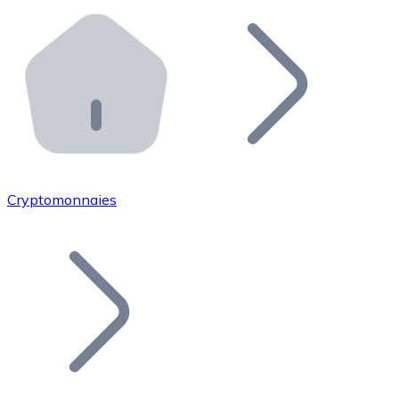
Effectuez des opérations de plus grande envergure. O
Distributeurs automatiques Bitnovo
Intégrez un ATM Bitnovo dans votre entreprise et per
API Bitnovo
Intégrez notre API dans votre écosystème.
Devenir Distributeur
Rejoignez notre réseau de distributeurs et commercialis
Cryptomonnaies
Lister un Token
Ajoutez le token de votre projet à notre service d'acha