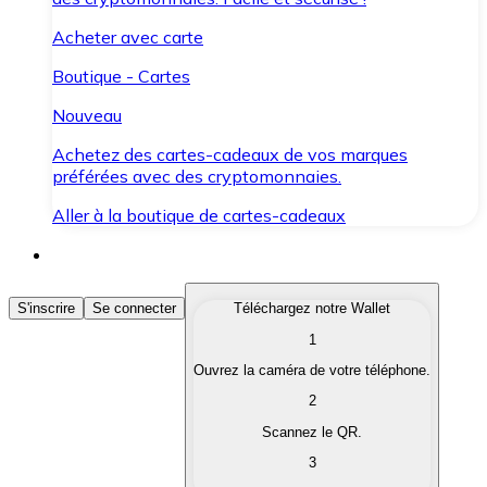
Acheter avec carte
Boutique - Cartes
Nouveau
Achetez des cartes-cadeaux de vos marques
préférées avec des cryptomonnaies.
Aller à la boutique de cartes-cadeaux
Acheter des Cryptomonnaies
S'inscrire
Se connecter
Téléchargez notre Wallet
1
Achetez les cryptomonnaies qui vous intéressent rapid
Ouvrez la caméra de votre téléphone.
Vendre des Cryptomonnaies
2
Convertissez vos cryptomonnaies en monnaie fiduciair
Scannez le QR.
3
Échanger (Swap)