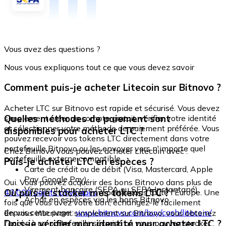
Vous avez des questions ?
Nous vous expliquons tout ce que vous devez savoir
Comment puis-je acheter Litecoin sur Bitnovo ?
Acheter LTC sur Bitnovo est rapide et sécurisé. Vous devez
Quelles méthodes de paiement sont
simplement créer un compte gratuit, vérifier votre identité
et sélectionner votre méthode de paiement préférée. Vous
disponibles pour acheter LTC ?
pouvez recevoir vos tokens LTC directement dans votre
portefeuille Bitnovo ou les envoyer vers n'importe quel
Chez Bitnovo vous pouvez acheter Litecoin avec :
portefeuille externe compatible.
Puis-je acheter LTC en espèces ?
Carte de crédit ou de débit (Visa, Mastercard, Apple
Pay, Google Pay)
Oui. Vous pouvez acquérir des bons Bitnovo dans plus de
Virement bancaire (SEPA ou SEPA Instantané)
Où puis-je stocker mes tokens LTC ?
40 000 points physiques
répartis dans toute l'Europe. Une
Achat en espèces via les bons Bitnovo
fois que vous avez votre bon, échangez-le facilement
depuis cette page :
www.bitnovo.com/buy/cash/litecoin/
En vous inscrivant simplement sur Bitnovo, vous obtenez
Dois-je vérifier mon identité pour acheter LTC ?
l'accès à un portefeuille sécurisé où vous pouvez stocker,