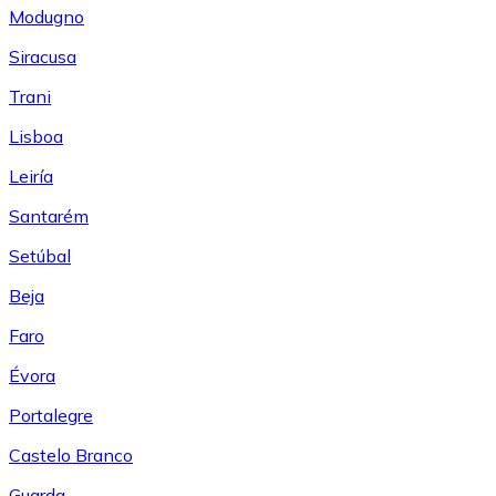
Modugno
Siracusa
Trani
Lisboa
Leiría
Santarém
Setúbal
Beja
Faro
Évora
Portalegre
Castelo Branco
Guarda