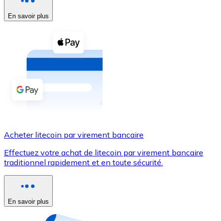
En savoir plus
Voir toutes
Coupons crypto
Achetez des cryptomonnaies en espèces et d'autres m
Acheter avec espèces
Virement SEPA
Ajoutez des fonds à votre compte Bitnovo ou effectuez 
Acheter avec virement bancaire
Acheter litecoin par virement bancaire
Carte de crédit / débit
Effectuez votre achat de litecoin par virement bancaire
Utilisez les cartes Visa et Mastercard pour acheter des
traditionnel rapidement et en toute sécurité.
Acheter avec carte
Boutique - Cartes
En savoir plus
Nouveau