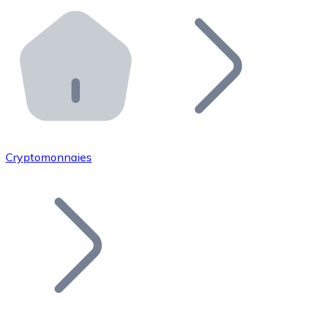
Effectuez des opérations de plus grande envergure. O
Distributeurs automatiques Bitnovo
Intégrez un ATM Bitnovo dans votre entreprise et per
API Bitnovo
Intégrez notre API dans votre écosystème.
Devenir Distributeur
Rejoignez notre réseau de distributeurs et commercialis
Cryptomonnaies
Lister un Token
Ajoutez le token de votre projet à notre service d'acha