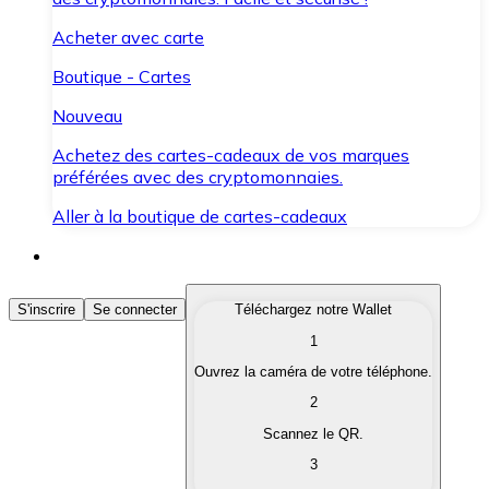
Acheter avec carte
Boutique - Cartes
Nouveau
Achetez des cartes-cadeaux de vos marques
préférées avec des cryptomonnaies.
Aller à la boutique de cartes-cadeaux
Acheter des Cryptomonnaies
S'inscrire
Se connecter
Téléchargez notre Wallet
1
Achetez les cryptomonnaies qui vous intéressent rapid
Ouvrez la caméra de votre téléphone.
Vendre des Cryptomonnaies
2
Convertissez vos cryptomonnaies en monnaie fiduciair
Scannez le QR.
3
Échanger (Swap)