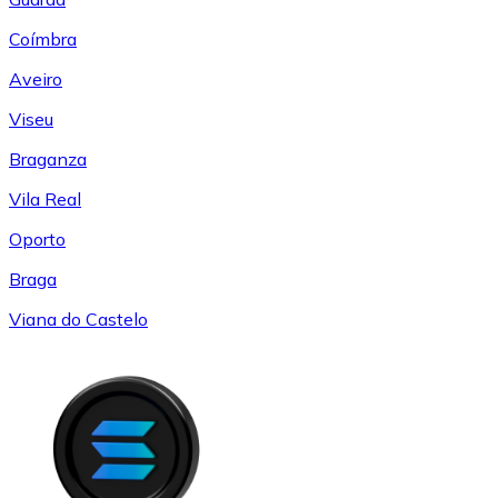
Coímbra
Aveiro
Viseu
Braganza
Vila Real
Oporto
Braga
Viana do Castelo