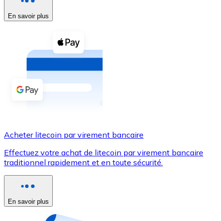
En savoir plus
Voir toutes
Coupons crypto
Achetez des cryptomonnaies en espèces et d'autres m
Acheter avec espèces
Virement SEPA
Ajoutez des fonds à votre compte Bitnovo ou effectuez 
Acheter avec virement bancaire
Acheter litecoin par virement bancaire
Carte de crédit / débit
Effectuez votre achat de litecoin par virement bancaire
Utilisez les cartes Visa et Mastercard pour acheter des
traditionnel rapidement et en toute sécurité.
Acheter avec carte
Boutique - Cartes
En savoir plus
Nouveau