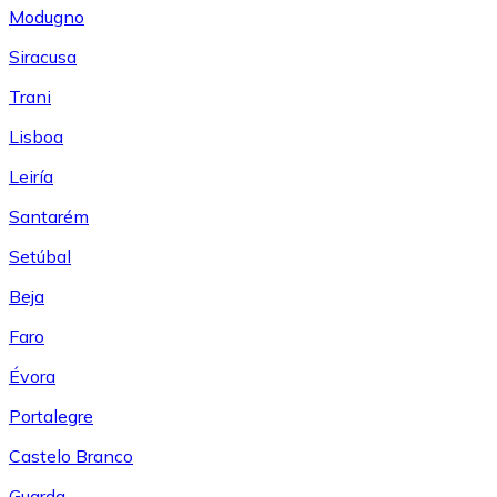
Modugno
Siracusa
Trani
Lisboa
Leiría
Santarém
Setúbal
Beja
Faro
Évora
Portalegre
Castelo Branco
Guarda