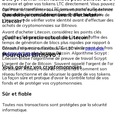
recevoir et gérer vos tokens LTC directement. Vous pouvez
également transférer vos LTC vers un portefeuille externe
Oui. Pour se conformer aux réglementations européennes
compatible, comme Litecoin Core, Exodus ou Ledger.
Que dois-je considérer avant d'acheter
et assurer la sécurité des opérations, il est obligatoire de
s'inscrire et de vérifier votre identité avant d'effectuer des
Litecoin ?
achats de cryptomonnaies sur Bitnovo.
Avant d'acheter Litecoin, considérez les points clés
¿Cuál es el precio actual de Litecoin?
suivants : Transactions plus rapides : Litecoin offre des
temps de génération de blocs plus rapides par rapport à
Bitcoin. Frais moins élevés : LTC a généralement des frais
Consulta el precio actualizado de LTC en la
página de
de transaction plus bas que Bitcoin. Algorithme Scrypt :
Pourquoi Bitnovo ?
compra de Litecoin
de Bitnovo.
Litecoin utilise l'algorithme de preuve de travail Scrypt.
L'argent de l'or de Bitcoin : Souvent appelé l'argent de l'or
Vous gardez vos cryptomonnaies
de Bitcoin. Assurez-vous de comprendre comment son
réseau fonctionne et de sécuriser la garde de vos tokens.
La façon sûre et pratique d'avoir le contrôle total de vos
fonds et de protéger vos cryptomonnaies.
Sûr et fiable
Toutes nos transactions sont protégées par la sécurité
informatique.