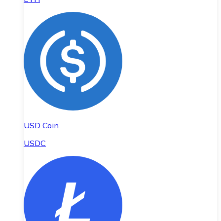
USD Coin
USDC