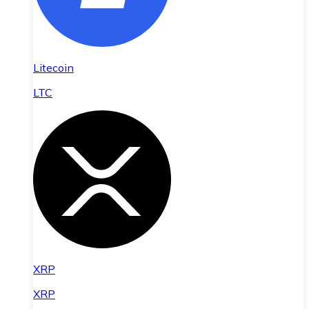
Litecoin
LTC
XRP
XRP