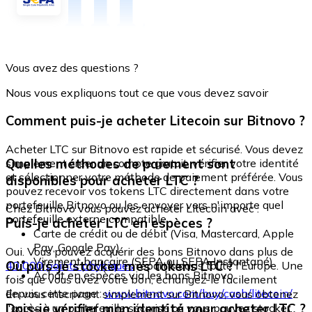
Vous avez des questions ?
Nous vous expliquons tout ce que vous devez savoir
Comment puis-je acheter Litecoin sur Bitnovo ?
Acheter LTC sur Bitnovo est rapide et sécurisé. Vous devez
Quelles méthodes de paiement sont
simplement créer un compte gratuit, vérifier votre identité
et sélectionner votre méthode de paiement préférée. Vous
disponibles pour acheter LTC ?
pouvez recevoir vos tokens LTC directement dans votre
portefeuille Bitnovo ou les envoyer vers n'importe quel
Chez Bitnovo vous pouvez acheter Litecoin avec :
portefeuille externe compatible.
Puis-je acheter LTC en espèces ?
Carte de crédit ou de débit (Visa, Mastercard, Apple
Pay, Google Pay)
Oui. Vous pouvez acquérir des bons Bitnovo dans plus de
Virement bancaire (SEPA ou SEPA Instantané)
Où puis-je stocker mes tokens LTC ?
40 000 points physiques
répartis dans toute l'Europe. Une
Achat en espèces via les bons Bitnovo
fois que vous avez votre bon, échangez-le facilement
depuis cette page :
www.bitnovo.com/buy/cash/litecoin/
En vous inscrivant simplement sur Bitnovo, vous obtenez
Dois-je vérifier mon identité pour acheter LTC ?
l'accès à un portefeuille sécurisé où vous pouvez stocker,