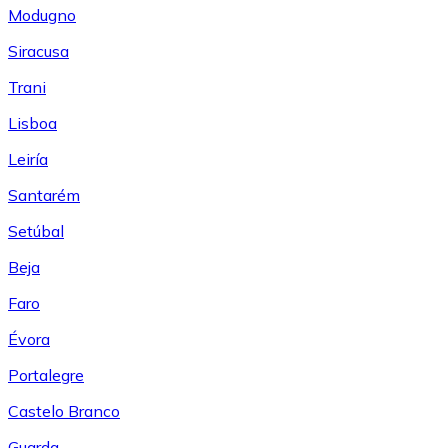
Modugno
Siracusa
Trani
Lisboa
Leiría
Santarém
Setúbal
Beja
Faro
Évora
Portalegre
Castelo Branco
Guarda