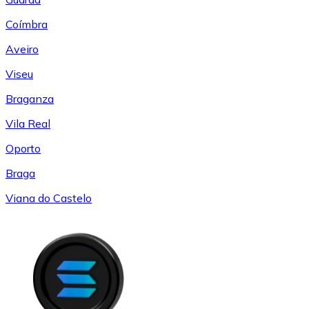
Coímbra
Aveiro
Viseu
Braganza
Vila Real
Oporto
Braga
Viana do Castelo