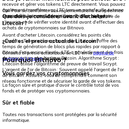
recevoir et gérer vos tokens LTC directement. Vous pouvez
également transférer vos LTC vers un portefeuille externe
Oui. Pour se conformer aux réglementations européennes
compatible, comme Litecoin Core, Exodus ou Ledger.
Que dois-je considérer avant d'acheter
et assurer la sécurité des opérations, il est obligatoire de
s'inscrire et de vérifier votre identité avant d'effectuer des
Litecoin ?
achats de cryptomonnaies sur Bitnovo.
Avant d'acheter Litecoin, considérez les points clés
¿Cuál es el precio actual de Litecoin?
suivants : Transactions plus rapides : Litecoin offre des
temps de génération de blocs plus rapides par rapport à
Bitcoin. Frais moins élevés : LTC a généralement des frais
Consulta el precio actualizado de LTC en la
página de
de transaction plus bas que Bitcoin. Algorithme Scrypt :
Pourquoi Bitnovo ?
compra de Litecoin
de Bitnovo.
Litecoin utilise l'algorithme de preuve de travail Scrypt.
L'argent de l'or de Bitcoin : Souvent appelé l'argent de l'or
Vous gardez vos cryptomonnaies
de Bitcoin. Assurez-vous de comprendre comment son
réseau fonctionne et de sécuriser la garde de vos tokens.
La façon sûre et pratique d'avoir le contrôle total de vos
fonds et de protéger vos cryptomonnaies.
Sûr et fiable
Toutes nos transactions sont protégées par la sécurité
informatique.