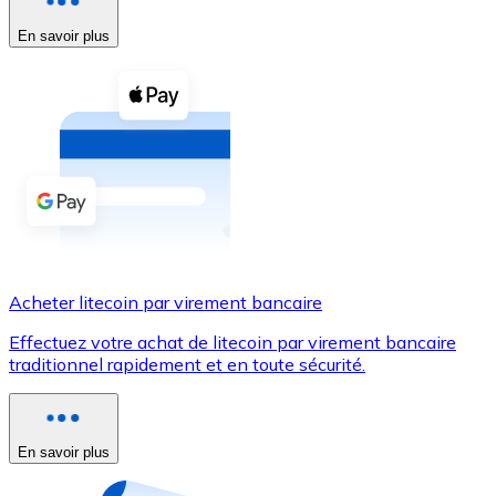
En savoir plus
Voir toutes
Coupons crypto
Achetez des cryptomonnaies en espèces et d'autres m
Acheter avec espèces
Virement SEPA
Ajoutez des fonds à votre compte Bitnovo ou effectuez 
Acheter avec virement bancaire
Acheter litecoin par virement bancaire
Carte de crédit / débit
Effectuez votre achat de litecoin par virement bancaire
Utilisez les cartes Visa et Mastercard pour acheter des
traditionnel rapidement et en toute sécurité.
Acheter avec carte
Boutique - Cartes
En savoir plus
Nouveau