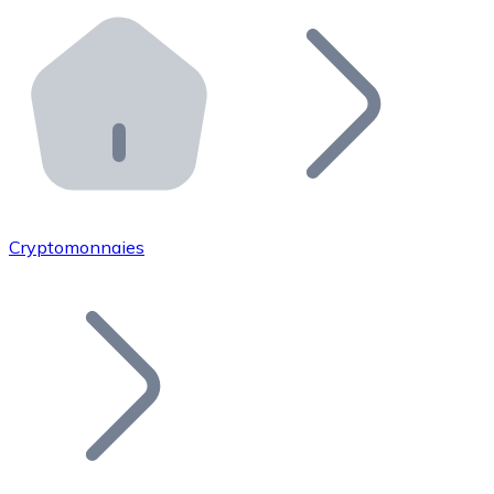
Effectuez des opérations de plus grande envergure. O
Distributeurs automatiques Bitnovo
Intégrez un ATM Bitnovo dans votre entreprise et per
API Bitnovo
Intégrez notre API dans votre écosystème.
Devenir Distributeur
Rejoignez notre réseau de distributeurs et commercialis
Cryptomonnaies
Lister un Token
Ajoutez le token de votre projet à notre service d'acha