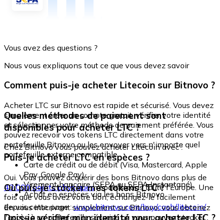
Vous avez des questions ?
Nous vous expliquons tout ce que vous devez savoir
Comment puis-je acheter Litecoin sur Bitnovo ?
Acheter LTC sur Bitnovo est rapide et sécurisé. Vous devez
Quelles méthodes de paiement sont
simplement créer un compte gratuit, vérifier votre identité
et sélectionner votre méthode de paiement préférée. Vous
disponibles pour acheter LTC ?
pouvez recevoir vos tokens LTC directement dans votre
portefeuille Bitnovo ou les envoyer vers n'importe quel
Chez Bitnovo vous pouvez acheter Litecoin avec :
portefeuille externe compatible.
Puis-je acheter LTC en espèces ?
Carte de crédit ou de débit (Visa, Mastercard, Apple
Pay, Google Pay)
Oui. Vous pouvez acquérir des bons Bitnovo dans plus de
Virement bancaire (SEPA ou SEPA Instantané)
Où puis-je stocker mes tokens LTC ?
40 000 points physiques
répartis dans toute l'Europe. Une
Achat en espèces via les bons Bitnovo
fois que vous avez votre bon, échangez-le facilement
depuis cette page :
www.bitnovo.com/buy/cash/litecoin/
En vous inscrivant simplement sur Bitnovo, vous obtenez
Dois-je vérifier mon identité pour acheter LTC ?
l'accès à un portefeuille sécurisé où vous pouvez stocker,