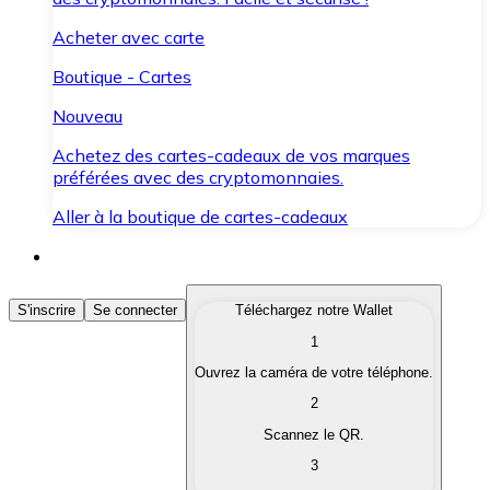
Acheter avec carte
Boutique - Cartes
Nouveau
Achetez des cartes-cadeaux de vos marques
préférées avec des cryptomonnaies.
Aller à la boutique de cartes-cadeaux
Acheter des Cryptomonnaies
S'inscrire
Se connecter
Téléchargez notre Wallet
1
Achetez les cryptomonnaies qui vous intéressent rapid
Ouvrez la caméra de votre téléphone.
Vendre des Cryptomonnaies
2
Convertissez vos cryptomonnaies en monnaie fiduciair
Scannez le QR.
3
Échanger (Swap)