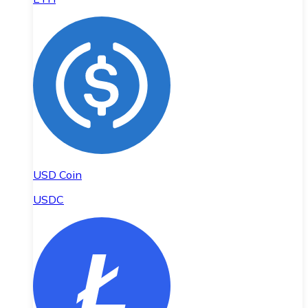
USD Coin
USDC