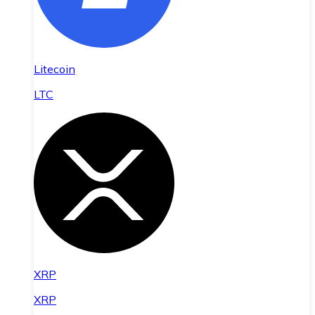
Litecoin
LTC
XRP
XRP