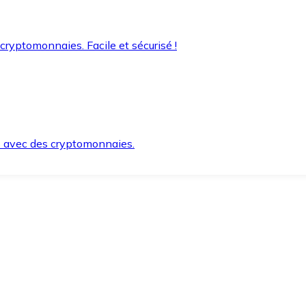
 cryptomonnaies. Facile et sécurisé !
s avec des cryptomonnaies.
ement et en toute sécurité.
e lorsque vous en avez besoin.