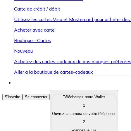
Carte de crédit / débit
Utilisez les cartes Visa et Mastercard pour acheter des
Acheter avec carte
Boutique - Cartes
Nouveau
Achetez des cartes-cadeaux de vos marques préférée
Aller à la boutique de cartes-cadeaux
Acheter des Cryptomonnaies
S'inscrire
Se connecter
Téléchargez notre Wallet
1
Achetez les cryptomonnaies qui vous intéressent rapid
Ouvrez la caméra de votre téléphone.
Vendre des Cryptomonnaies
2
Convertissez vos cryptomonnaies en monnaie fiduciair
Scannez le QR.