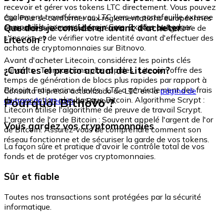
recevoir et gérer vos tokens LTC directement. Vous pouvez
également transférer vos LTC vers un portefeuille externe
Oui. Pour se conformer aux réglementations européennes
compatible, comme Litecoin Core, Exodus ou Ledger.
Que dois-je considérer avant d'acheter
et assurer la sécurité des opérations, il est obligatoire de
s'inscrire et de vérifier votre identité avant d'effectuer des
Litecoin ?
achats de cryptomonnaies sur Bitnovo.
Avant d'acheter Litecoin, considérez les points clés
¿Cuál es el precio actual de Litecoin?
suivants : Transactions plus rapides : Litecoin offre des
temps de génération de blocs plus rapides par rapport à
Bitcoin. Frais moins élevés : LTC a généralement des frais
Consulta el precio actualizado de LTC en la
página de
de transaction plus bas que Bitcoin. Algorithme Scrypt :
Pourquoi Bitnovo ?
compra de Litecoin
de Bitnovo.
Litecoin utilise l'algorithme de preuve de travail Scrypt.
L'argent de l'or de Bitcoin : Souvent appelé l'argent de l'or
Vous gardez vos cryptomonnaies
de Bitcoin. Assurez-vous de comprendre comment son
réseau fonctionne et de sécuriser la garde de vos tokens.
La façon sûre et pratique d'avoir le contrôle total de vos
fonds et de protéger vos cryptomonnaies.
Sûr et fiable
Toutes nos transactions sont protégées par la sécurité
informatique.