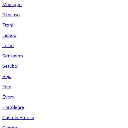
Modugno
Siracusa
Trani
Lisboa
Leiría
Santarém
Setúbal
Beja
Faro
Évora
Portalegre
Castelo Branco
Guarda