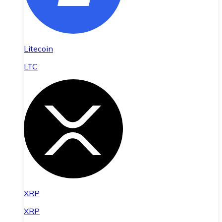
Litecoin
LTC
XRP
XRP