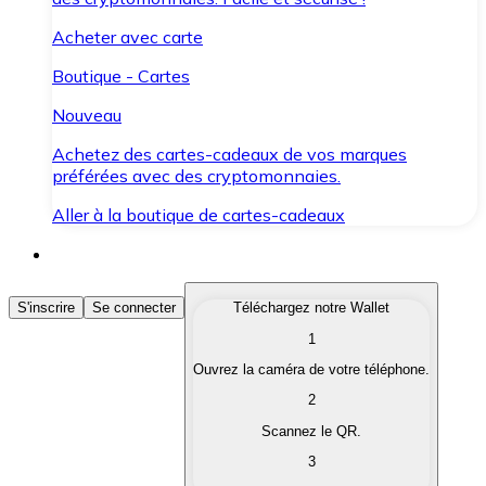
Acheter avec carte
Boutique - Cartes
Nouveau
Achetez des cartes-cadeaux de vos marques
préférées avec des cryptomonnaies.
Aller à la boutique de cartes-cadeaux
Acheter des Cryptomonnaies
S'inscrire
Se connecter
Téléchargez notre Wallet
1
Achetez les cryptomonnaies qui vous intéressent rapid
Ouvrez la caméra de votre téléphone.
Vendre des Cryptomonnaies
2
Convertissez vos cryptomonnaies en monnaie fiduciair
Scannez le QR.
3
Échanger (Swap)