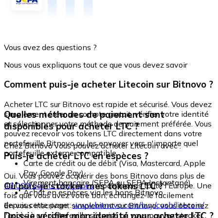
Vous avez des questions ?
Nous vous expliquons tout ce que vous devez savoir
Comment puis-je acheter Litecoin sur Bitnovo ?
Acheter LTC sur Bitnovo est rapide et sécurisé. Vous devez
Quelles méthodes de paiement sont
simplement créer un compte gratuit, vérifier votre identité
et sélectionner votre méthode de paiement préférée. Vous
disponibles pour acheter LTC ?
pouvez recevoir vos tokens LTC directement dans votre
portefeuille Bitnovo ou les envoyer vers n'importe quel
Chez Bitnovo vous pouvez acheter Litecoin avec :
portefeuille externe compatible.
Puis-je acheter LTC en espèces ?
Carte de crédit ou de débit (Visa, Mastercard, Apple
Pay, Google Pay)
Oui. Vous pouvez acquérir des bons Bitnovo dans plus de
Virement bancaire (SEPA ou SEPA Instantané)
Où puis-je stocker mes tokens LTC ?
40 000 points physiques
répartis dans toute l'Europe. Une
Achat en espèces via les bons Bitnovo
fois que vous avez votre bon, échangez-le facilement
depuis cette page :
www.bitnovo.com/buy/cash/litecoin/
En vous inscrivant simplement sur Bitnovo, vous obtenez
Dois-je vérifier mon identité pour acheter LTC ?
l'accès à un portefeuille sécurisé où vous pouvez stocker,