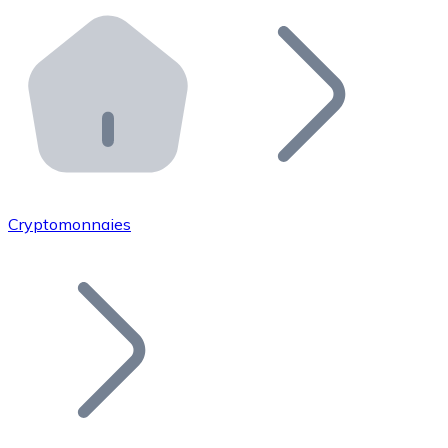
Effectuez des opérations de plus grande envergure. O
Distributeurs automatiques Bitnovo
Intégrez un ATM Bitnovo dans votre entreprise et per
API Bitnovo
Intégrez notre API dans votre écosystème.
Devenir Distributeur
Rejoignez notre réseau de distributeurs et commercialis
Cryptomonnaies
Lister un Token
Ajoutez le token de votre projet à notre service d'acha