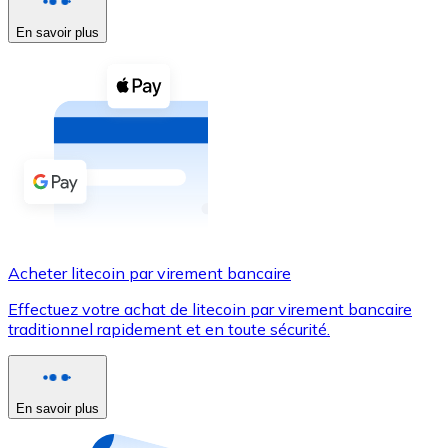
En savoir plus
Voir toutes
Coupons crypto
Achetez des cryptomonnaies en espèces et d'autres m
Acheter avec espèces
Virement SEPA
Ajoutez des fonds à votre compte Bitnovo ou effectuez 
Acheter avec virement bancaire
Acheter litecoin par virement bancaire
Carte de crédit / débit
Effectuez votre achat de litecoin par virement bancaire
Utilisez les cartes Visa et Mastercard pour acheter des
traditionnel rapidement et en toute sécurité.
Acheter avec carte
Boutique - Cartes
En savoir plus
Nouveau