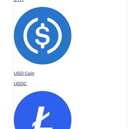
USD Coin
USDC