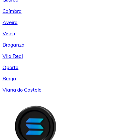
Coímbra
Aveiro
Viseu
Braganza
Vila Real
Oporto
Braga
Viana do Castelo