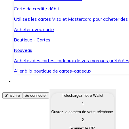
Carte de crédit / débit
Utilisez les cartes Visa et Mastercard pour acheter des
Acheter avec carte
Boutique - Cartes
Nouveau
Achetez des cartes-cadeaux de vos marques préférée
Aller à la boutique de cartes-cadeaux
Acheter des Cryptomonnaies
S'inscrire
Se connecter
Téléchargez notre Wallet
1
Achetez les cryptomonnaies qui vous intéressent rapid
Ouvrez la caméra de votre téléphone.
Vendre des Cryptomonnaies
2
Convertissez vos cryptomonnaies en monnaie fiduciair
Scannez le QR.