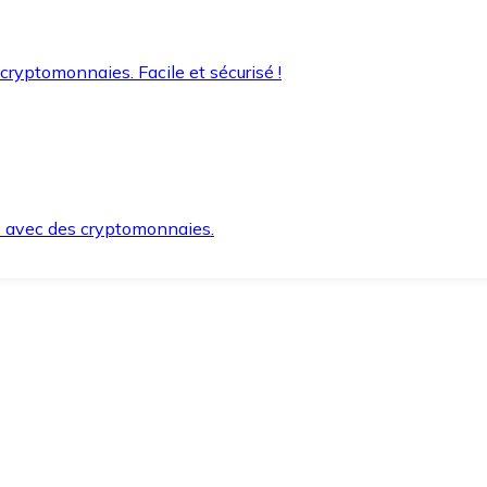
 cryptomonnaies. Facile et sécurisé !
s avec des cryptomonnaies.
ement et en toute sécurité.
e lorsque vous en avez besoin.