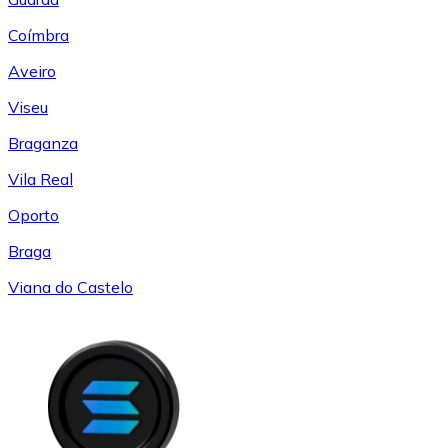
Coímbra
Aveiro
Viseu
Braganza
Vila Real
Oporto
Braga
Viana do Castelo