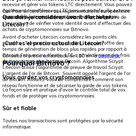
recevoir et gérer vos tokens LTC directement. Vous pouvez
également transférer vos LTC vers un portefeuille externe
Oui. Pour se conformer aux réglementations européennes
compatible, comme Litecoin Core, Exodus ou Ledger.
Que dois-je considérer avant d'acheter
et assurer la sécurité des opérations, il est obligatoire de
s'inscrire et de vérifier votre identité avant d'effectuer des
Litecoin ?
achats de cryptomonnaies sur Bitnovo.
Avant d'acheter Litecoin, considérez les points clés
¿Cuál es el precio actual de Litecoin?
suivants : Transactions plus rapides : Litecoin offre des
temps de génération de blocs plus rapides par rapport à
Bitcoin. Frais moins élevés : LTC a généralement des frais
Consulta el precio actualizado de LTC en la
página de
de transaction plus bas que Bitcoin. Algorithme Scrypt :
Pourquoi Bitnovo ?
compra de Litecoin
de Bitnovo.
Litecoin utilise l'algorithme de preuve de travail Scrypt.
L'argent de l'or de Bitcoin : Souvent appelé l'argent de l'or
Vous gardez vos cryptomonnaies
de Bitcoin. Assurez-vous de comprendre comment son
réseau fonctionne et de sécuriser la garde de vos tokens.
La façon sûre et pratique d'avoir le contrôle total de vos
fonds et de protéger vos cryptomonnaies.
Sûr et fiable
Toutes nos transactions sont protégées par la sécurité
informatique.