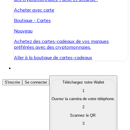
Acheter avec carte
Boutique - Cartes
Nouveau
Achetez des cartes-cadeaux de vos marques
préférées avec des cryptomonnaies.
Aller à la boutique de cartes-cadeaux
Acheter des Cryptomonnaies
S'inscrire
Se connecter
Téléchargez notre Wallet
1
Achetez les cryptomonnaies qui vous intéressent rapid
Ouvrez la caméra de votre téléphone.
Vendre des Cryptomonnaies
2
Convertissez vos cryptomonnaies en monnaie fiduciair
Scannez le QR.
3
Échanger (Swap)