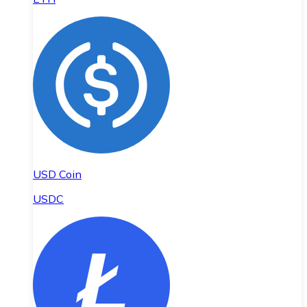
USD Coin
USDC