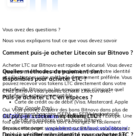
Vous avez des questions ?
Nous vous expliquons tout ce que vous devez savoir
Comment puis-je acheter Litecoin sur Bitnovo ?
Acheter LTC sur Bitnovo est rapide et sécurisé. Vous devez
Quelles méthodes de paiement sont
simplement créer un compte gratuit, vérifier votre identité
et sélectionner votre méthode de paiement préférée. Vous
disponibles pour acheter LTC ?
pouvez recevoir vos tokens LTC directement dans votre
portefeuille Bitnovo ou les envoyer vers n'importe quel
Chez Bitnovo vous pouvez acheter Litecoin avec :
portefeuille externe compatible.
Puis-je acheter LTC en espèces ?
Carte de crédit ou de débit (Visa, Mastercard, Apple
Pay, Google Pay)
Oui. Vous pouvez acquérir des bons Bitnovo dans plus de
Virement bancaire (SEPA ou SEPA Instantané)
Où puis-je stocker mes tokens LTC ?
40 000 points physiques
répartis dans toute l'Europe. Une
Achat en espèces via les bons Bitnovo
fois que vous avez votre bon, échangez-le facilement
depuis cette page :
www.bitnovo.com/buy/cash/litecoin/
En vous inscrivant simplement sur Bitnovo, vous obtenez
Dois-je vérifier mon identité pour acheter LTC ?
l'accès à un portefeuille sécurisé où vous pouvez stocker,