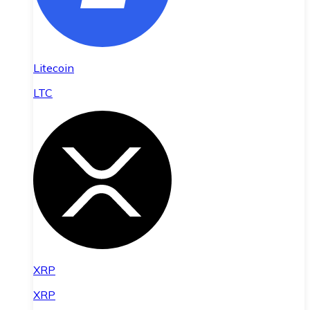
Litecoin
LTC
XRP
XRP