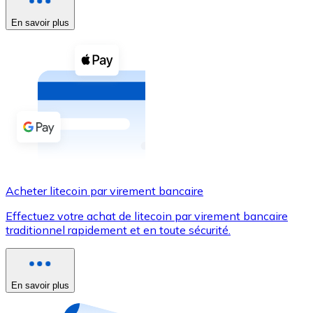
En savoir plus
Voir toutes
Coupons crypto
Achetez des cryptomonnaies en espèces et d'autres m
Acheter avec espèces
Virement SEPA
Ajoutez des fonds à votre compte Bitnovo ou effectuez 
Acheter avec virement bancaire
Acheter litecoin par virement bancaire
Carte de crédit / débit
Effectuez votre achat de litecoin par virement bancaire
Utilisez les cartes Visa et Mastercard pour acheter des
traditionnel rapidement et en toute sécurité.
Acheter avec carte
Boutique - Cartes
En savoir plus
Nouveau