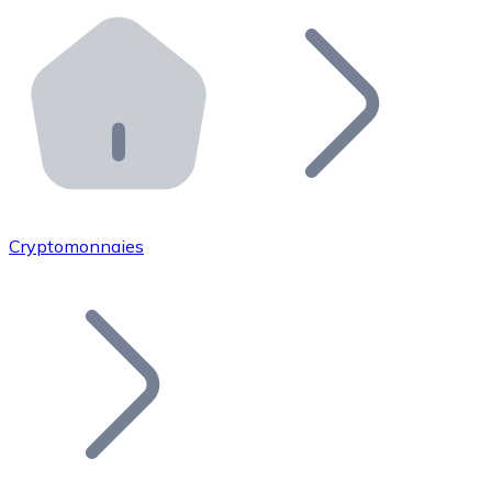
Effectuez des opérations de plus grande envergure. O
Distributeurs automatiques Bitnovo
Intégrez un ATM Bitnovo dans votre entreprise et per
API Bitnovo
Intégrez notre API dans votre écosystème.
Devenir Distributeur
Rejoignez notre réseau de distributeurs et commercialis
Cryptomonnaies
Lister un Token
Ajoutez le token de votre projet à notre service d'acha