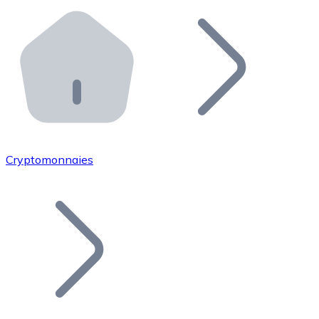
Effectuez des opérations de plus grande envergure. O
Distributeurs automatiques Bitnovo
Intégrez un ATM Bitnovo dans votre entreprise et per
API Bitnovo
Intégrez notre API dans votre écosystème.
Devenir Distributeur
Rejoignez notre réseau de distributeurs et commercialis
Cryptomonnaies
Lister un Token
Ajoutez le token de votre projet à notre service d'acha