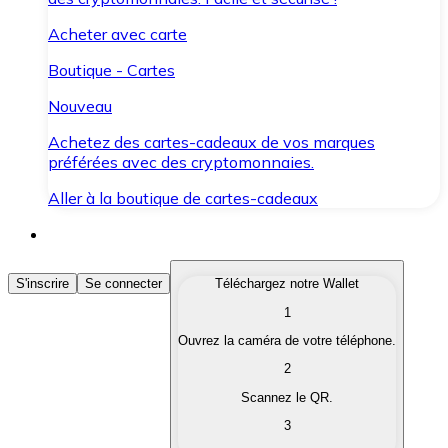
Acheter avec carte
Boutique - Cartes
Nouveau
Achetez des cartes-cadeaux de vos marques
préférées avec des cryptomonnaies.
Aller à la boutique de cartes-cadeaux
Acheter des Cryptomonnaies
S'inscrire
Se connecter
Téléchargez notre Wallet
1
Achetez les cryptomonnaies qui vous intéressent rapid
Ouvrez la caméra de votre téléphone.
Vendre des Cryptomonnaies
2
Convertissez vos cryptomonnaies en monnaie fiduciair
Scannez le QR.
3
Échanger (Swap)