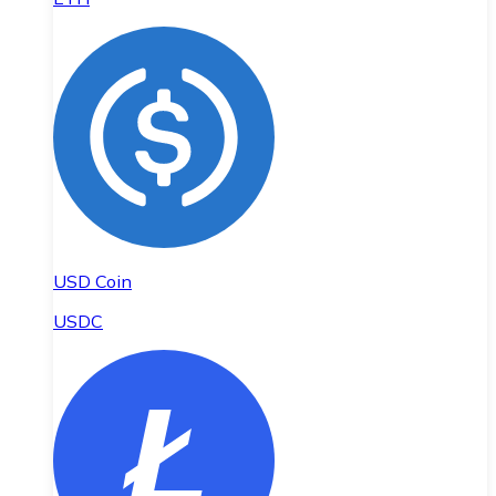
USD Coin
USDC