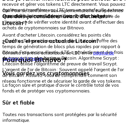
recevoir et gérer vos tokens LTC directement. Vous pouvez
également transférer vos LTC vers un portefeuille externe
Oui. Pour se conformer aux réglementations européennes
compatible, comme Litecoin Core, Exodus ou Ledger.
Que dois-je considérer avant d'acheter
et assurer la sécurité des opérations, il est obligatoire de
s'inscrire et de vérifier votre identité avant d'effectuer des
Litecoin ?
achats de cryptomonnaies sur Bitnovo.
Avant d'acheter Litecoin, considérez les points clés
¿Cuál es el precio actual de Litecoin?
suivants : Transactions plus rapides : Litecoin offre des
temps de génération de blocs plus rapides par rapport à
Bitcoin. Frais moins élevés : LTC a généralement des frais
Consulta el precio actualizado de LTC en la
página de
de transaction plus bas que Bitcoin. Algorithme Scrypt :
Pourquoi Bitnovo ?
compra de Litecoin
de Bitnovo.
Litecoin utilise l'algorithme de preuve de travail Scrypt.
L'argent de l'or de Bitcoin : Souvent appelé l'argent de l'or
Vous gardez vos cryptomonnaies
de Bitcoin. Assurez-vous de comprendre comment son
réseau fonctionne et de sécuriser la garde de vos tokens.
La façon sûre et pratique d'avoir le contrôle total de vos
fonds et de protéger vos cryptomonnaies.
Sûr et fiable
Toutes nos transactions sont protégées par la sécurité
informatique.