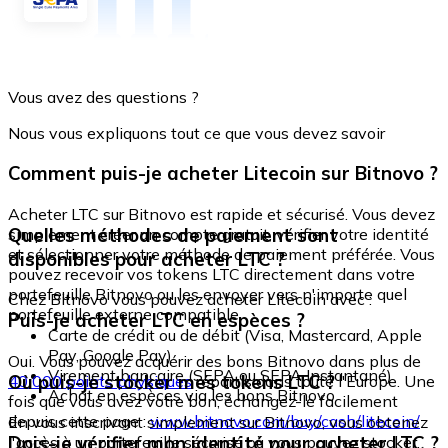
Vous avez des questions ?
Nous vous expliquons tout ce que vous devez savoir
Comment puis-je acheter Litecoin sur Bitnovo ?
Acheter LTC sur Bitnovo est rapide et sécurisé. Vous devez
Quelles méthodes de paiement sont
simplement créer un compte gratuit, vérifier votre identité
et sélectionner votre méthode de paiement préférée. Vous
disponibles pour acheter LTC ?
pouvez recevoir vos tokens LTC directement dans votre
portefeuille Bitnovo ou les envoyer vers n'importe quel
Chez Bitnovo vous pouvez acheter Litecoin avec :
portefeuille externe compatible.
Puis-je acheter LTC en espèces ?
Carte de crédit ou de débit (Visa, Mastercard, Apple
Pay, Google Pay)
Oui. Vous pouvez acquérir des bons Bitnovo dans plus de
Virement bancaire (SEPA ou SEPA Instantané)
Où puis-je stocker mes tokens LTC ?
40 000 points physiques
répartis dans toute l'Europe. Une
Achat en espèces via les bons Bitnovo
fois que vous avez votre bon, échangez-le facilement
depuis cette page :
www.bitnovo.com/buy/cash/litecoin/
En vous inscrivant simplement sur Bitnovo, vous obtenez
Dois-je vérifier mon identité pour acheter LTC ?
l'accès à un portefeuille sécurisé où vous pouvez stocker,