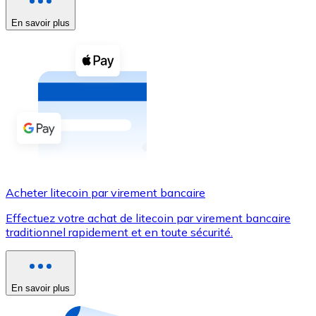
En savoir plus
Voir toutes
Coupons crypto
Achetez des cryptomonnaies en espèces et d'autres m
Acheter avec espèces
Virement SEPA
Ajoutez des fonds à votre compte Bitnovo ou effectuez 
Acheter avec virement bancaire
Acheter litecoin par virement bancaire
Carte de crédit / débit
Effectuez votre achat de litecoin par virement bancaire
Utilisez les cartes Visa et Mastercard pour acheter des
traditionnel rapidement et en toute sécurité.
Acheter avec carte
Boutique - Cartes
En savoir plus
Nouveau