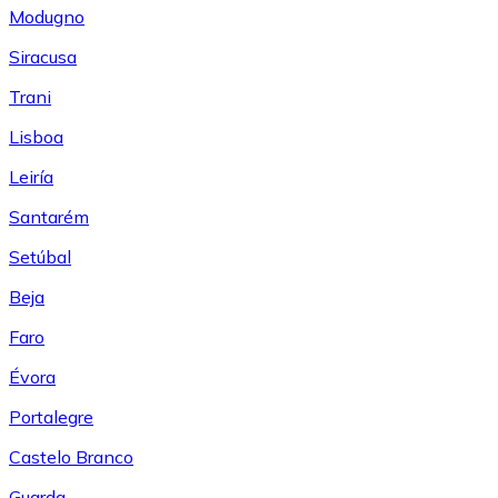
Modugno
Siracusa
Trani
Lisboa
Leiría
Santarém
Setúbal
Beja
Faro
Évora
Portalegre
Castelo Branco
Guarda