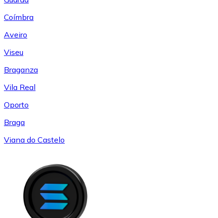
Coímbra
Aveiro
Viseu
Braganza
Vila Real
Oporto
Braga
Viana do Castelo