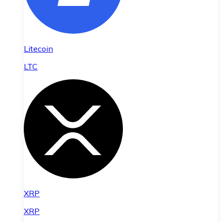
Litecoin
LTC
XRP
XRP