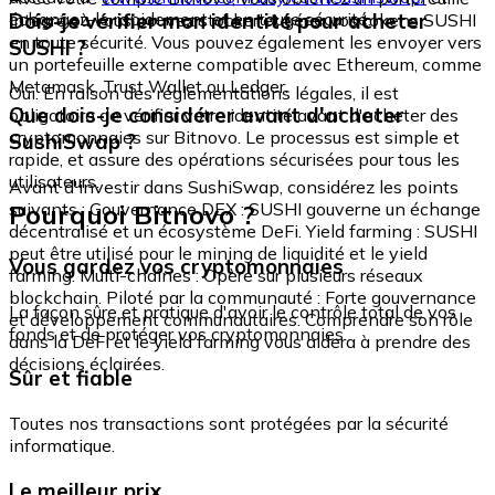
échangez-le rapidement et en toute sécurité.
Dois-je vérifier mon identité pour acheter
intégré où vous pouvez stocker et gérer vos tokens SUSHI
en toute sécurité. Vous pouvez également les envoyer vers
SUSHI ?
un portefeuille externe compatible avec Ethereum, comme
Metamask, Trust Wallet ou Ledger.
Oui. En raison des réglementations légales, il est
Que dois-je considérer avant d'acheter
obligatoire de vérifier votre identité avant d'acheter des
cryptomonnaies sur Bitnovo. Le processus est simple et
SushiSwap ?
rapide, et assure des opérations sécurisées pour tous les
utilisateurs.
Avant d'investir dans SushiSwap, considérez les points
Pourquoi Bitnovo ?
suivants : Gouvernance DEX : SUSHI gouverne un échange
décentralisé et un écosystème DeFi. Yield farming : SUSHI
peut être utilisé pour le mining de liquidité et le yield
Vous gardez vos cryptomonnaies
farming. Multi-chaînes : Opère sur plusieurs réseaux
blockchain. Piloté par la communauté : Forte gouvernance
La façon sûre et pratique d'avoir le contrôle total de vos
et développement communautaires. Comprendre son rôle
fonds et de protéger vos cryptomonnaies.
dans la DeFi et le yield farming vous aidera à prendre des
décisions éclairées.
Sûr et fiable
Toutes nos transactions sont protégées par la sécurité
informatique.
Le meilleur prix