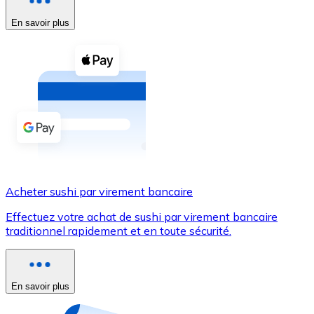
En savoir plus
Voir toutes
Coupons crypto
Achetez des cryptomonnaies en espèces et d'autres m
Acheter avec espèces
Virement SEPA
Ajoutez des fonds à votre compte Bitnovo ou effectuez 
Acheter avec virement bancaire
Acheter sushi par virement bancaire
Carte de crédit / débit
Effectuez votre achat de sushi par virement bancaire
Utilisez les cartes Visa et Mastercard pour acheter des
traditionnel rapidement et en toute sécurité.
Acheter avec carte
Boutique - Cartes
En savoir plus
Nouveau