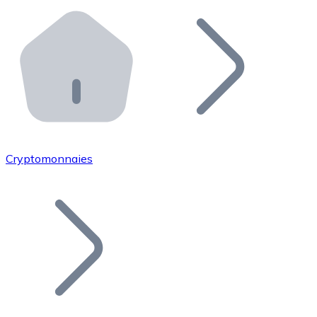
Effectuez des opérations de plus grande envergure. O
Distributeurs automatiques Bitnovo
Intégrez un ATM Bitnovo dans votre entreprise et per
API Bitnovo
Intégrez notre API dans votre écosystème.
Devenir Distributeur
Rejoignez notre réseau de distributeurs et commercialis
Cryptomonnaies
Lister un Token
Ajoutez le token de votre projet à notre service d'acha