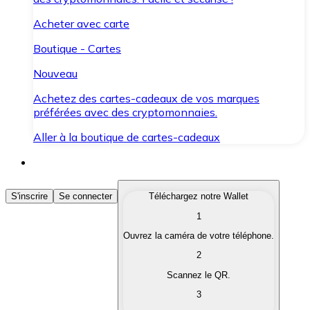
Acheter avec carte
Boutique - Cartes
Nouveau
Achetez des cartes-cadeaux de vos marques
préférées avec des cryptomonnaies.
Aller à la boutique de cartes-cadeaux
Acheter des Cryptomonnaies
S'inscrire
Se connecter
Téléchargez notre Wallet
1
Achetez les cryptomonnaies qui vous intéressent rapid
Ouvrez la caméra de votre téléphone.
Vendre des Cryptomonnaies
2
Convertissez vos cryptomonnaies en monnaie fiduciair
Scannez le QR.
3
Échanger (Swap)