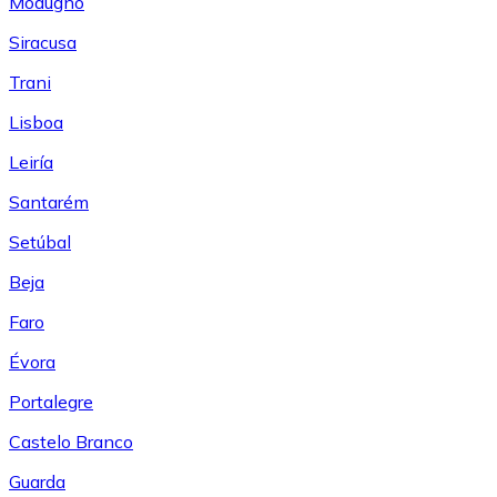
Modugno
Siracusa
Trani
Lisboa
Leiría
Santarém
Setúbal
Beja
Faro
Évora
Portalegre
Castelo Branco
Guarda