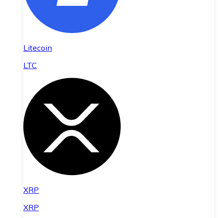
Litecoin
LTC
XRP
XRP