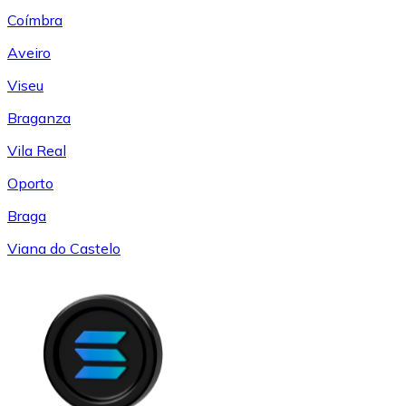
Coímbra
Aveiro
Viseu
Braganza
Vila Real
Oporto
Braga
Viana do Castelo