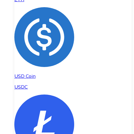
USD Coin
USDC