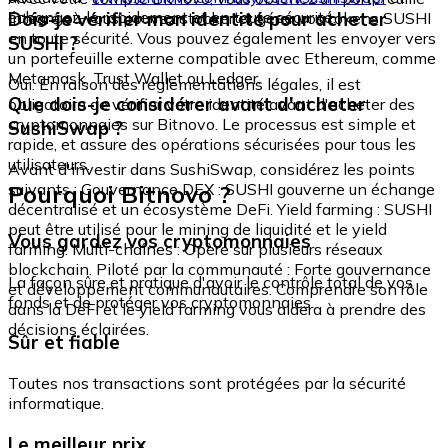
échangez-le rapidement et en toute sécurité.
Dois-je vérifier mon identité pour acheter
intégré où vous pouvez stocker et gérer vos tokens SUSHI
en toute sécurité. Vous pouvez également les envoyer vers
SUSHI ?
un portefeuille externe compatible avec Ethereum, comme
Metamask, Trust Wallet ou Ledger.
Oui. En raison des réglementations légales, il est
Que dois-je considérer avant d'acheter
obligatoire de vérifier votre identité avant d'acheter des
cryptomonnaies sur Bitnovo. Le processus est simple et
SushiSwap ?
rapide, et assure des opérations sécurisées pour tous les
utilisateurs.
Avant d'investir dans SushiSwap, considérez les points
Pourquoi Bitnovo ?
suivants : Gouvernance DEX : SUSHI gouverne un échange
décentralisé et un écosystème DeFi. Yield farming : SUSHI
peut être utilisé pour le mining de liquidité et le yield
Vous gardez vos cryptomonnaies
farming. Multi-chaînes : Opère sur plusieurs réseaux
blockchain. Piloté par la communauté : Forte gouvernance
La façon sûre et pratique d'avoir le contrôle total de vos
et développement communautaires. Comprendre son rôle
fonds et de protéger vos cryptomonnaies.
dans la DeFi et le yield farming vous aidera à prendre des
décisions éclairées.
Sûr et fiable
Toutes nos transactions sont protégées par la sécurité
informatique.
Le meilleur prix