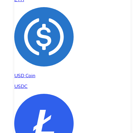
USD Coin
USDC