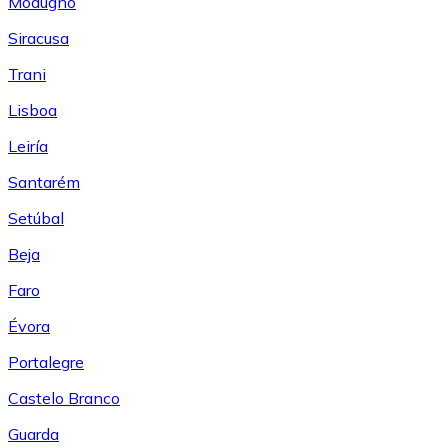
Modugno
Siracusa
Trani
Lisboa
Leiría
Santarém
Setúbal
Beja
Faro
Évora
Portalegre
Castelo Branco
Guarda