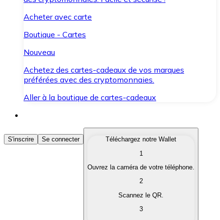
Acheter avec carte
Boutique - Cartes
Nouveau
Achetez des cartes-cadeaux de vos marques
préférées avec des cryptomonnaies.
Aller à la boutique de cartes-cadeaux
Acheter des Cryptomonnaies
S'inscrire
Se connecter
Téléchargez notre Wallet
1
Achetez les cryptomonnaies qui vous intéressent rapid
Ouvrez la caméra de votre téléphone.
Vendre des Cryptomonnaies
2
Convertissez vos cryptomonnaies en monnaie fiduciair
Scannez le QR.
3
Échanger (Swap)