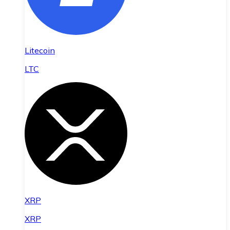
Litecoin
LTC
XRP
XRP