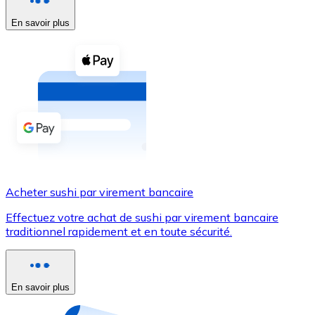
En savoir plus
Voir toutes
Coupons crypto
Achetez des cryptomonnaies en espèces et d'autres m
Acheter avec espèces
Virement SEPA
Ajoutez des fonds à votre compte Bitnovo ou effectuez 
Acheter avec virement bancaire
Acheter sushi par virement bancaire
Carte de crédit / débit
Effectuez votre achat de sushi par virement bancaire
Utilisez les cartes Visa et Mastercard pour acheter des
traditionnel rapidement et en toute sécurité.
Acheter avec carte
Boutique - Cartes
En savoir plus
Nouveau