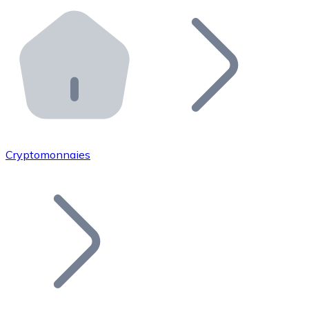
Effectuez des opérations de plus grande envergure. O
Distributeurs automatiques Bitnovo
Intégrez un ATM Bitnovo dans votre entreprise et per
API Bitnovo
Intégrez notre API dans votre écosystème.
Devenir Distributeur
Rejoignez notre réseau de distributeurs et commercialis
Cryptomonnaies
Lister un Token
Ajoutez le token de votre projet à notre service d'acha