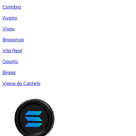
Coímbra
Aveiro
Viseu
Braganza
Vila Real
Oporto
Braga
Viana do Castelo