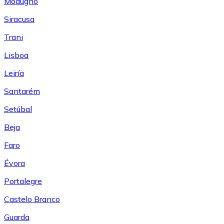
Modugno
Siracusa
Trani
Lisboa
Leiría
Santarém
Setúbal
Beja
Faro
Évora
Portalegre
Castelo Branco
Guarda