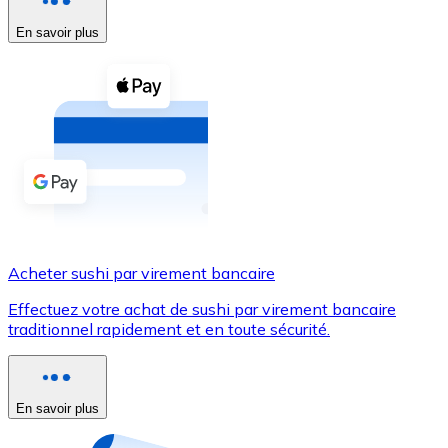
En savoir plus
Voir toutes
Coupons crypto
Achetez des cryptomonnaies en espèces et d'autres m
Acheter avec espèces
Virement SEPA
Ajoutez des fonds à votre compte Bitnovo ou effectuez 
Acheter avec virement bancaire
Acheter sushi par virement bancaire
Carte de crédit / débit
Effectuez votre achat de sushi par virement bancaire
Utilisez les cartes Visa et Mastercard pour acheter des
traditionnel rapidement et en toute sécurité.
Acheter avec carte
Boutique - Cartes
En savoir plus
Nouveau