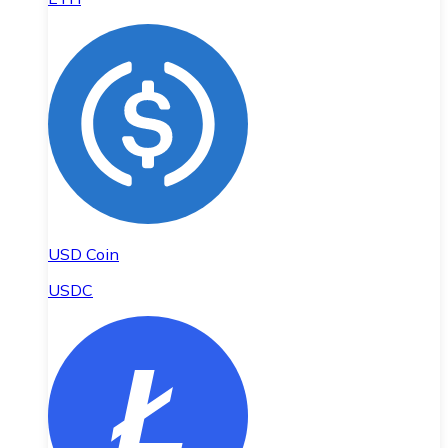
USD Coin
USDC