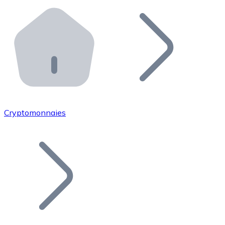
Effectuez des opérations de plus grande envergure. O
Distributeurs automatiques Bitnovo
Intégrez un ATM Bitnovo dans votre entreprise et per
API Bitnovo
Intégrez notre API dans votre écosystème.
Devenir Distributeur
Rejoignez notre réseau de distributeurs et commercialis
Cryptomonnaies
Lister un Token
Ajoutez le token de votre projet à notre service d'acha