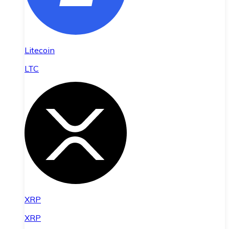
Litecoin
LTC
XRP
XRP