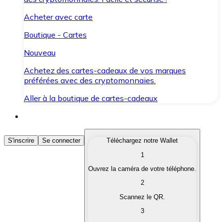
Acheter avec carte
Boutique - Cartes
Nouveau
Achetez des cartes-cadeaux de vos marques
préférées avec des cryptomonnaies.
Aller à la boutique de cartes-cadeaux
Acheter des Cryptomonnaies
S'inscrire
Se connecter
Téléchargez notre Wallet
1
Achetez les cryptomonnaies qui vous intéressent rapid
Ouvrez la caméra de votre téléphone.
Vendre des Cryptomonnaies
2
Convertissez vos cryptomonnaies en monnaie fiduciair
Scannez le QR.
3
Échanger (Swap)