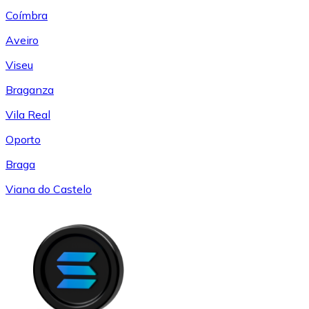
Coímbra
Aveiro
Viseu
Braganza
Vila Real
Oporto
Braga
Viana do Castelo