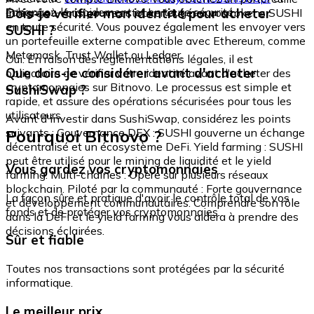
échangez-le rapidement et en toute sécurité.
Dois-je vérifier mon identité pour acheter
intégré où vous pouvez stocker et gérer vos tokens SUSHI
en toute sécurité. Vous pouvez également les envoyer vers
SUSHI ?
un portefeuille externe compatible avec Ethereum, comme
Metamask, Trust Wallet ou Ledger.
Oui. En raison des réglementations légales, il est
Que dois-je considérer avant d'acheter
obligatoire de vérifier votre identité avant d'acheter des
cryptomonnaies sur Bitnovo. Le processus est simple et
SushiSwap ?
rapide, et assure des opérations sécurisées pour tous les
utilisateurs.
Avant d'investir dans SushiSwap, considérez les points
Pourquoi Bitnovo ?
suivants : Gouvernance DEX : SUSHI gouverne un échange
décentralisé et un écosystème DeFi. Yield farming : SUSHI
peut être utilisé pour le mining de liquidité et le yield
Vous gardez vos cryptomonnaies
farming. Multi-chaînes : Opère sur plusieurs réseaux
blockchain. Piloté par la communauté : Forte gouvernance
La façon sûre et pratique d'avoir le contrôle total de vos
et développement communautaires. Comprendre son rôle
fonds et de protéger vos cryptomonnaies.
dans la DeFi et le yield farming vous aidera à prendre des
décisions éclairées.
Sûr et fiable
Toutes nos transactions sont protégées par la sécurité
informatique.
Le meilleur prix